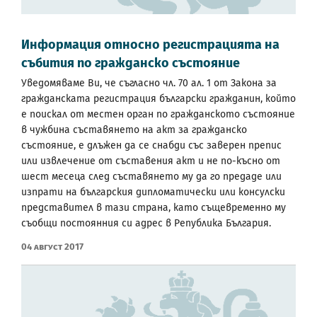
Информация относно регистрацията на
събития по гражданско състояние
Уведомяваме Ви, че съгласно чл. 70 ал. 1 от Закона за
гражданската регистрация български гражданин, който
е поискал от местен орган по гражданското състояние
в чужбина съставянето на акт за гражданско
състояние, е длъжен да се снабди със заверен препис
или извлечение от съставения акт и не по-късно от
шест месеца след съставянето му да го предаде или
изпрати на българския дипломатически или консулски
представител в тази страна, като същевременно му
съобщи постоянния си адрес в Република България.
04 Август 2017