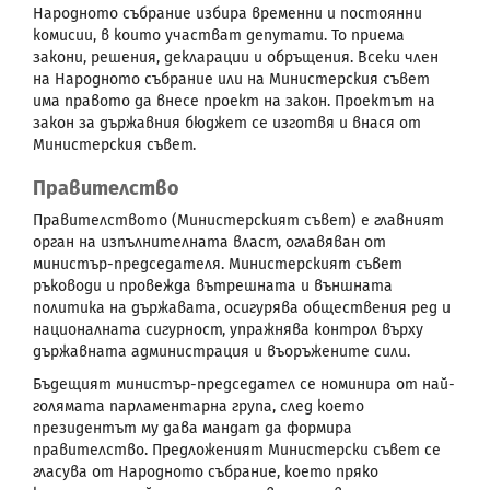
Народното събрание избира временни и постоянни
комисии, в които участват депутати. То приема
закони, решения, декларации и обръщения. Всеки член
на Народното събрание или на Министерския съвет
има правото да внесе проект на закон. Проектът на
закон за държавния бюджет се изготвя и внася от
Министерския съвет.
Правителство
Правителството (Министерският съвет) е главният
орган на изпълнителната власт, оглавяван от
министър-председателя. Министерският съвет
ръководи и провежда вътрешната и външната
политика на държавата, осигурява обществения ред и
националната сигурност, упражнява контрол върху
държавната администрация и въоръжените сили.
Бъдещият министър-председател се номинира от най-
голямата парламентарна група, след което
президентът му дава мандат да формира
правителство. Предложеният Министерски съвет се
гласува от Народното събрание, което пряко