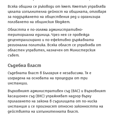
Всяка община се ръководи от кмет. Кметът управлява
цялата изпълнителна дейност на общината, отговаря
за поддържането на обществения ред и организира
ползването на общинския бюджет.
Областта е по-голяма административно-
териториална единица. Чрез нея се провежда
децентрализирано и по-ефективно държавната
регионална политика. Всяка област се управлява от
областен управител, назначен от Министерския
съвет.
Съдебна власт
Съдебната власт в България е независима. Тя е
изградена на основата на процедура от три
инстанции.
Върховният административен съд (ВАС) и Върховният
касационен съд (ВКС) упражняват надзор върху
прилагането на закона в съдилищата от по-ниска
инстанция и се произнасят относно законността на
действията на изпълнителната власт.