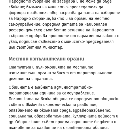
Народното събрание не заседава и не може да бъде
свикано; възлага на министър-председателя да
формира правителство; насрочва датата на изборите
за Народно събрание, както и за органи на местно
самоуправление; определя датата за национален
референдум след съответно решение на Народното
събрание; одобрява приетите от парламента закони с
указ, подписан съвместно с министър-председателя
или съответния министър.
Местни изпълнителни органи
Статутът и пълномощията на местните
изпълнителни органи зависят от териториалното
деление на страната.
Общината е главната административно-
териториална единица за самоуправление.
Политиката на всяка община се определя от общински
съвет и включва икономическото развитие,
опазването на околната среда, здравеопазването,
социалната, образователната, културната дейност и
др. Общинският съвет приема годишните бюджети и
плановете за развитие на съответната община.