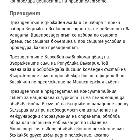
контролира дейността на правителството.
Президент
Президентът е държавен глава и се избира с преки
избори веднъж на всеки пет години за не повече от два
мандата. Вицепрезидентът се избира по същото
време, със същата бюлетина и при същите условия и
процедура, както президентът.
Президентът е върховен главнокомандващ на
Въоръжените сили на Република България. Той
назначава и освобождава висшия команден състав на
Въоръжените сили и произвежда висши офицери в по-
висок чин по предложение на Министерския съвет.
Президентът е председател на Консултативния
съвет за национална сигурност и има пълномощия да
обявява война в случай на въоръжено нападение срещу
България или при необходимост от изпълнение на
международни споразумения на страната; обявява
обща или частична мобилизация по искане на
Министерския съвет; обявява военно положение или
всякакво друго извънредно положение, когато