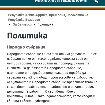
Mинистерство на външните работи
Република Южна Африка, Претория, Посолство на
Република България
За България
Политика
Политика
Народно събрание
Народното събрание се състои от 240 депутати. Те се
избират пряко от гласоподавателите, за срок от
четири години, на основата на пропорционалната
система. За да влязат в Народното събрание,
партиите и предизборните коалиции трябва да
съберат над 4% от общия брой гласове на изборите.
Депутатите в Народното събрание представляват не
само своите избирателни райони, но и цялата нация.
Депутатите работят в съответствие с
Конституцията и законодателството, като следват
своята съвест и убеждения.