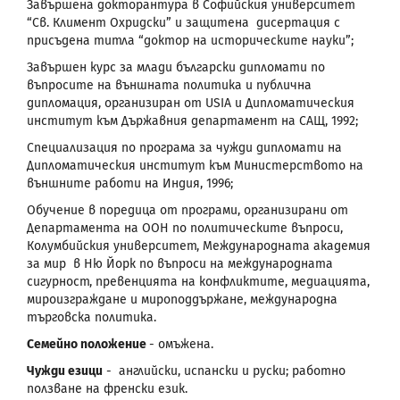
Завършена докторантура в Софийския университет
“Св. Климент Охридски” и защитена дисертация с
присъдена титла “доктор на историческите науки”;
Завършен курс за млади български дипломати по
въпросите на външната политика и публична
дипломация, организиран от USIA и Дипломатическия
институт към Държавния департамент на САЩ, 1992;
Специализация по програма за чужди дипломати на
Дипломатическия институт към Министерството на
външните работи на Индия, 1996;
Обучение в поредица от програми, организирани от
Департамента на ООН по политическите въпроси,
Колумбийския университет, Международната академия
за мир в Ню Йорк по въпроси на международната
сигурност, превенцията на конфликтите, медиацията,
мироизграждане и мироподдържане, международна
търговска политика.
Семейно положение
- омъжена.
Чужди езици
- английски, испански и руски; работно
ползване на френски език.