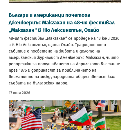
Българи и американци почетоха
Дженюериъс Макгахан на 48-ия фестивал
„Макгахан“ в Ню Лексингтън, Охайо
48-ият фестивал „Макгахан“ се проведе на 13 юни 2026
г. в Ню Лексингтън, щата Охайо. Традиционното
събитие е посветено на живота и делото на
американския журналист Дженюериъс Макгахан, чиито
репортажи за потушаването на Априлското въстание
през 1876 г. допринасят за привличането на
вниманието на международната общественост към
съдбата на българския народ.
17 Юни 2026