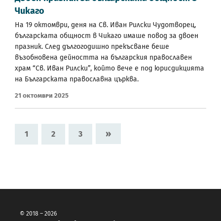
Чикаго
На 19 октомври, деня на Св. Иван Рилски Чудотворец,
българската общност в Чикаго имаше повод за двоен
празник. След дългогодишно прекъсване беше
възобновена дейността на българския православен
храм “Св. Иван Рилски”, който вече е под юрисдикцията
на Българската православна църква.
21 Октомври 2025
»
1
2
3
© 2018 – 2026