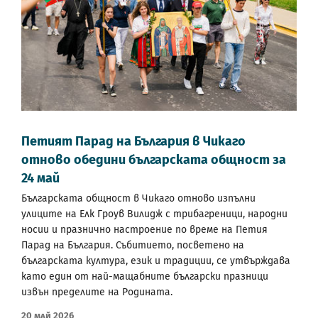
Петият Парад на България в Чикаго
отново обедини българската общност за
24 май
Българската общност в Чикаго отново изпълни
улиците на Елк Гроув Вилидж с трибагреници, народни
носии и празнично настроение по време на Петия
Парад на България. Събитието, посветено на
българската култура, език и традиции, се утвърждава
като един от най-мащабните български празници
извън пределите на Родината.
20 Май 2026