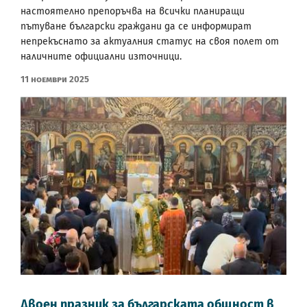
настоятелно препоръчва на всички планиращи
пътуване български граждани да се информират
непрекъснато за актуалния статус на своя полет от
наличните официални източници.
11 Ноември 2025
Двоен празник за българската общност в