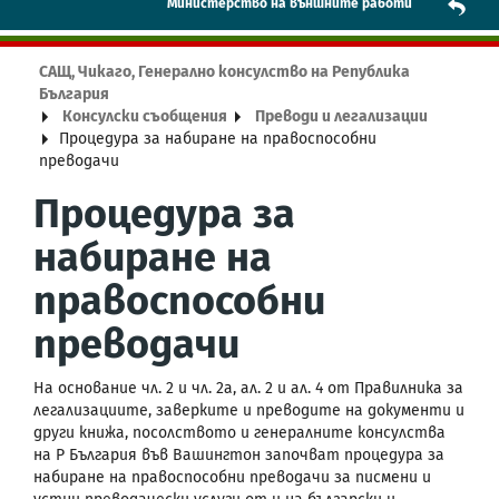
Mинистерство на външните работи
САЩ, Чикаго, Генерално консулство на Република
България
Консулски съобщения
Преводи и легализации
Процедура за набиране на правоспособни
преводачи
Процедура за
набиране на
правоспособни
преводачи
На основание чл. 2 и чл. 2а, ал. 2 и ал. 4 от Правилникa за
легализациите, заверките и преводите на документи и
други книжа, посолството и генералните консулства
на Р България във Вашингтон започват процедура за
набиране на правоспособни преводачи за писмени и