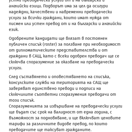
устни преводачески услуги от и на български и
английски езици. Подборът има за цел да осигури
надеждни, качествени и навременни преводачески
услуги за всички граждани, които имат нужда от
писмен или устен превод от и на български и английски
език.
Одобрените кандидати ще влязат в постоянен
публичен списък (roster) за ползване при необходимост
от дипломатическите представителства и от
граждани в САЩ, като с всеки одобрен преводач ще се
сключва споразумение за оказване на преводачески
услуги.
След съставянето и оповестяването на списъка,
консулските служби на територията на САЩ ще
заверяват единствено преводи и подписи на
сключилите съответни споразумения преводачи от
този списък.
Споразуменията за извършване на преводачески услуги
ще бъдат със срок на валидност от една година, с
възможност за подновяване, и ще включват ценовите
тарифи за различните видове превод, по които
преводачите ще таксуват гражданите.