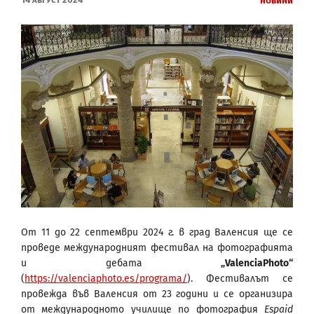
Новини
От 11 до 22 септември 2024 г. в град Валенсия ще се
проведе международният фестивал на фотографията
и дебата
„
ValenciaPhoto
“
(
https://valenciaphoto.es/programa/
). Фестивалът се
провежда във Валенсия от 23 години и се организира
от международното училище по фотография
Espaid