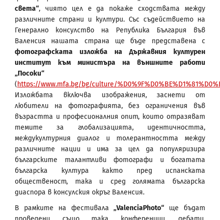
света“
, чиято цел е да покаже сходствата между
различните страни и култури. Със съдействието на
Генерално консулство на Република България във
Валенсия нашата страна ще бъде представена с
фотографската изложба на Държавния културен
институт към министъра на външните работи
„Посоки“
(
https://www.mfa.bg/bg/culture/%D0%9F%D0%BE%D1%81%D
Изложбата включва изображения, заснети от
любители на фотографията, без ограничения във
възрастта и професионалния опит, които отразяват
темите за глобализацията, идентичността,
междукултурния диалог и толерантността между
различните нации и има за цел да популяризира
българските талантливи фотографи и богатата
българска култура както пред испанската
общественост, така и сред голямата българска
диаспора в консулския окръг Валенсия.
В рамките на фестивала
„ValenciaPhoto“
ще бъдат
проведени също така конференции, дебати,