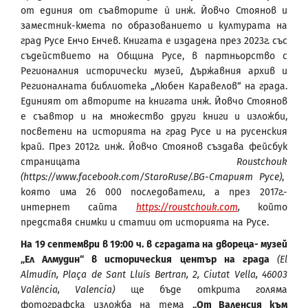
от единия от съавторите ѝ инж. Йовчо Стоянов и
заместник-кмета по образованието и културата на
град Русе Енчо Енчев. Книгата е издадена през 2023г. със
съдействието на Община Русе, в партньорство с
Регионалния исторически музей, Държавния архив и
Регионалната библиотека „Любен Каравелов“ на града.
Единият от авторите на книгата инж. Йовчо Стоянов
е съавтор и на множество други книги и изложби,
посветени на историята на град Русе и на русенския
край. През 2012г. инж. Йовчо Стоянов създава фейсбук
страницата
Roustchouk
(https://www.facebook.com/StaroRuse/.
BG
-Старият Русе)
,
която има 26 000 последователи, а през 2017г.-
интернет сайта
https
://
roustchouk
.
com
,
който
представя снимки и статии от историята на Русе.
На 19 септември в 19:00 ч.
в сградата на двореца- музей
„Ел Алмудин“ в историческия център на града
(El
Almudín, Plaça de Sant Lluís Bertran, 2, Ciutat Vella, 46003
València, Valencia)
ще бъде открита голяма
фотографска изложба на тема
„От Валенсия към