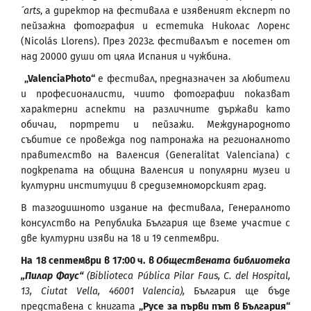
´
arts
, а директор на фестивала е изявеният експерт по
пейзажна фотография и естетика Николас Лоренс
(Nicolás Llorens). През 2023г. фестивалът е посетен от
над 20000 души от цяла Испания и чужбина.
„ValenciaPhoto“
е фестивал, предназначен за любители
и професионалисти, чиито фотографии показват
характерни аспекти на различните държави като
обичаи, портрети и пейзажи. Международното
събитие се провежда под патронажа на регионалното
правителство на Валенсия (Generalitat Valenciana) с
подкрепата на община Валенсия и популярни музеи и
културни институции в средиземноморският град.
В тазгодишното издание на фестивала, Генералното
консулство на Република България ще вземе участие с
две културни изяви на 18 и 19 септември.
На
18 септември в 17:00 ч.
в
Обществената библиотека
„Пилар Фаус“
(Biblioteca Pública Pilar Faus, C. del Hospital,
13, Ciutat Vella, 46001 Valencia),
България ще бъде
представена с книгата
„Русе за първи път в България“