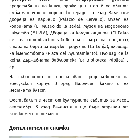
представяния на книги, прожекции и др. в основните
емблематични исторически сгради на град Валенсия:
Двореца на Карвейо (Palacio de Cervelló), Музея на
коприната (El Museo de la seda), Музея на модерното
изкуство (MUVIM), Двореца на комуникациите (El Palao
de las comunicaciones-бившата сграда на пощата),
старата борса за морски продукти (La Lonja), площада
на кметството (Plaza del Ayuntamiento), Площад de la
Reina, Държавната библиотека (La Biblioteca Pública) и
др.
На събитието ще присъстват представители на
консулския корпус в град Валенсия, както и на
местната власт.
Фестивалът е част от културните събития за месец
септември в град Валенсия и ще бъде отразен от
всички местните медии.
Допълнителни снимки