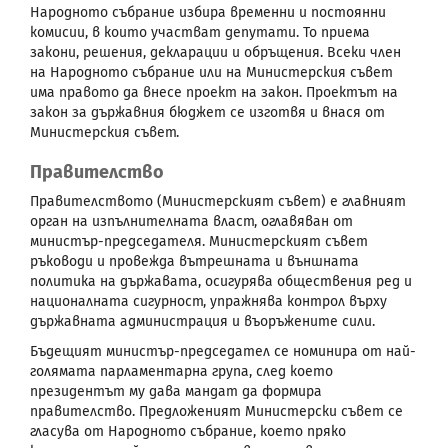
Народното събрание избира временни и постоянни
комисии, в които участват депутати. То приема
закони, решения, декларации и обръщения. Всеки член
на Народното събрание или на Министерския съвет
има правото да внесе проект на закон. Проектът на
закон за държавния бюджет се изготвя и внася от
Министерския съвет.
Правителство
Правителството (Министерският съвет) е главният
орган на изпълнителната власт, оглавяван от
министър-председателя. Министерският съвет
ръководи и провежда вътрешната и външната
политика на държавата, осигурява обществения ред и
националната сигурност, упражнява контрол върху
държавната администрация и въоръжените сили.
Бъдещият министър-председател се номинира от най-
голямата парламентарна група, след което
президентът му дава мандат да формира
правителство. Предложеният Министерски съвет се
гласува от Народното събрание, което пряко