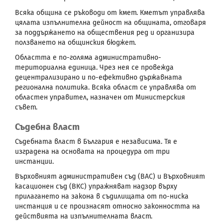
Всяка община се ръководи от кмет. Кметът управлява
цялата изпълнителна дейност на общината, отговаря
за поддържането на обществения ред и организира
ползването на общинския бюджет.
Областта е по-голяма административно-
териториална единица. Чрез нея се провежда
децентрализирано и по-ефективно държавната
регионална политика. Всяка област се управлява от
областен управител, назначен от Министерския
съвет.
Съдебна власт
Съдебната власт в България е независима. Тя е
изградена на основата на процедура от три
инстанции.
Върховният административен съд (ВАС) и Върховният
касационен съд (ВКС) упражняват надзор върху
прилагането на закона в съдилищата от по-ниска
инстанция и се произнасят относно законността на
действията на изпълнителната власт.