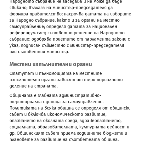
Народното събрание не заседава и не може да бъде
свикано; възлага на министър-председателя да
формира правителство; насрочва датата на изборите
за Народно събрание, както и за органи на местно
самоуправление; определя датата за национален
референдум след съответно решение на Народното
събрание; одобрява приетите от парламента закони с
указ, подписан съвместно с министър-председателя
или съответния министър.
Местни изпълнителни органи
Статутът и пълномощията на местните
изпълнителни органи зависят от териториалното
деление на страната.
Общината е главната административно-
териториална единица за самоуправление.
Политиката на всяка община се определя от общински
съвет и включва икономическото развитие,
опазването на околната среда, здравеопазването,
социалната, образователната, културната дейност и
др. Общинският съвет приема годишните бюджети и
плановете за развитие на съответната община.