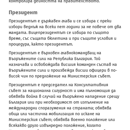
контролира дейността на правителството.
Президент
Президентът е държавен глава и се избира с преки
избори веднъж на всеки пет години за не повече от два
мандата. Вицепрезидентът се избира по същото
време, със същата бюлетина и при същите условия и
процедура, както президентът.
Президентът е върховен главнокомандващ на
Въоръжените сили на Република България. Той
назначава и освобождава висшия команден състав на
Въоръжените сили и произвежда висши офицери в по-
висок чин по предложение на Министерския съвет.
Президентът е председател на Консултативния
съвет за национална сигурност и има пълномощия да
обявява война в случай на въоръжено нападение срещу
България или при необходимост от изпълнение на
международни споразумения на страната; обявява
обща или частична мобилизация по искане на
Министерския съвет; обявява военно положение или
всякакво друго извънредно положение, когато