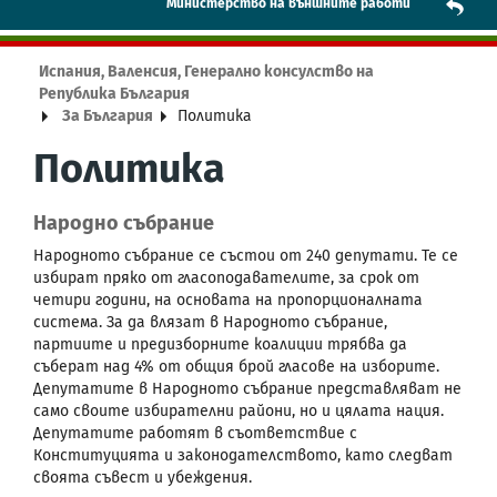
Mинистерство на външните работи
Испания, Валенсия, Генерално консулство на
Република България
За България
Политика
Политика
Народно събрание
Народното събрание се състои от 240 депутати. Те се
избират пряко от гласоподавателите, за срок от
четири години, на основата на пропорционалната
система. За да влязат в Народното събрание,
партиите и предизборните коалиции трябва да
съберат над 4% от общия брой гласове на изборите.
Депутатите в Народното събрание представляват не
само своите избирателни райони, но и цялата нация.
Депутатите работят в съответствие с
Конституцията и законодателството, като следват
своята съвест и убеждения.