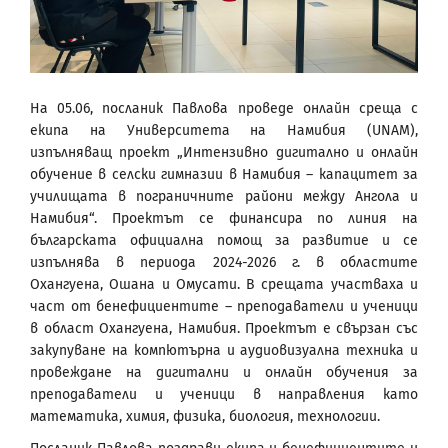
На 05.06, посланик Павлова проведе онлайн среща с
екипа на Университета на Намибия (UNAM),
изпълняващ проект „Интензивно дигитално и онлайн
обучение в селски гимназии в Намибия – капацитет за
училищата в пограничните райони между Ангола и
Намибия“. Проектът се финансира по линия на
българската официална помощ за развитие и се
изпълнява в периода 2024-2026 г. в областите
Охангуена, Ошана и Омусати. В срещата участваха и
част от бенефициентите – преподаватели и ученици
в област Охангуена, Намибия. Проектът е свързан със
закупуване на компютърна и аудиовизуална техника и
провеждане на дигитални и онлайн обучения за
преподаватели и ученици в направления като
математика, химия, физика, биология, технологии.