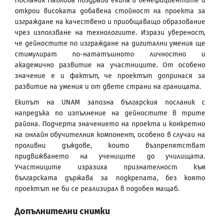
Посланик Павлова поздрави екипа и бенефициентите и
открои високата добавена стойност на проекта за
изграждане на качествено и приобщаващо образование
чрез използване на технологиите. Изрази увереност,
че дейностите по изграждане на дигитални умения ще
стимулират по-нататъшното личностно и
академично развитие на участниците. От особено
значение е и фактът, че проектът допринася за
развитие на умения и от двете страни на границата.
Екипът на UNAM запозна българския посланик с
напредъка по изпълнение на дейностите в трите
района. Подчерта значението на проекта и конкретно
на онлайн обучителния компонент, особено в случаи на
проливни дъждове, които възпрепятстват
придвижването на учениците до училищата.
Участниците изразиха признателност към
българската държава за подкрепата, без която
проектът не би се реализирал в подобен мащаб.
Допълнителни снимки