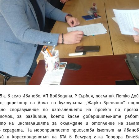
25 г. в село Иваново, АП Войводина, Р Сърбия, посланик Петко Дой
ан, директор на Дома на културата „Жарко Зренянин“ подп
лно споразумение по изпълнението на проект по програ
 помощ за развитие, което касае довършителните работ
ето на инсталацията за охлаждане и отопление на зала
в сградата. На мероприятието присъства кметът на Иванов
уй и кореспондентът на БТА в Белград г-жа Теодора Енчев