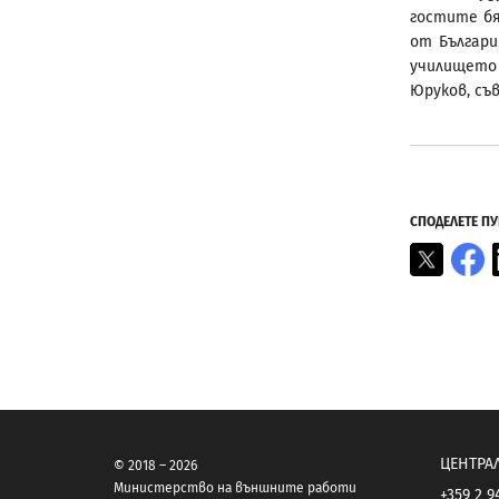
гостите бя
от Българи
училището
Юруков, съ
СПОДЕЛЕТЕ П
X
F
ЦЕНТРА
© 2018 – 2026
Министерство на външните работи
+359 2 9