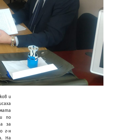
ков и
исаха
мата
и по
та за
о г-н
а. На