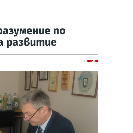
разумение по
а развитие
Новини