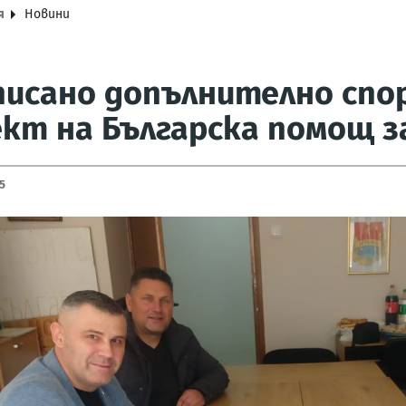
я
Новини
исано допълнително спо
кт на Българска помощ з
5