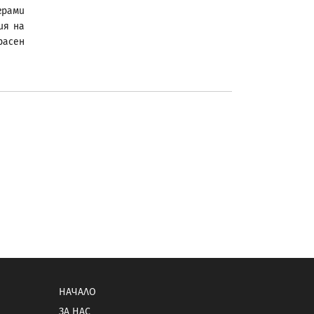
грами
ия на
расен
НАЧАЛО
ЗА НАС