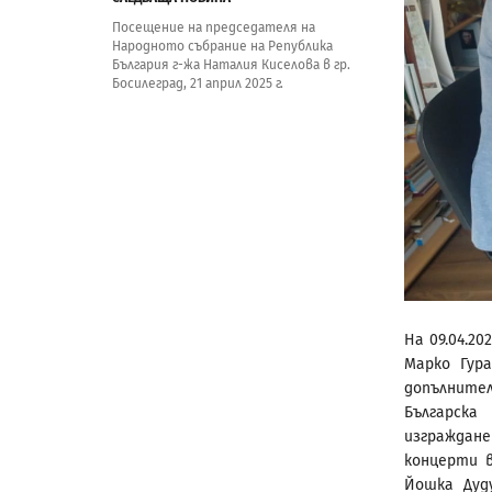
Посещение на председателя на
Народното събрание на Република
България г-жа Наталия Киселова в гр.
Босилеград, 21 април 2025 г.
На 09.04.20
Марко Гур
допълните
Българска
изграждан
концерти 
Йошка Дуд