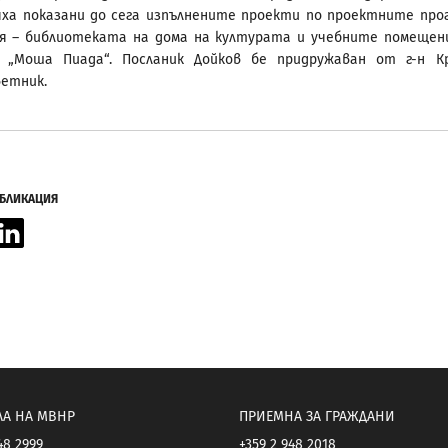
ха показани до сега изпълнените проекти по проектните про
я – библиотеката на дома на културата и учебните помещен
 „Моша Пиада“. Посланик Дойков бе придружаван от г-н К
ветник.
УБЛИКАЦИЯ
acebook
LinkedIn
ЛА НА МВНР
ПРИЕМНА ЗА ГРАЖДАНИ
48 2999
+359 2 948 2018