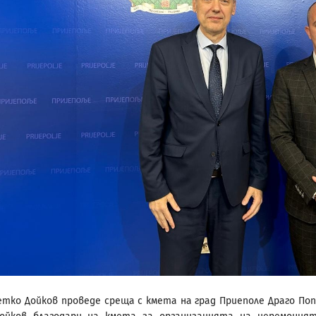
етко Дойков проведе среща с кмета на град Приеполе Драго Поп