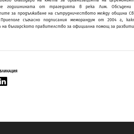
Дойков благодари на кмета за организацията на церемония
ане годишнината от трагедията в река Лим. Обсъдени 
тите за продължаване на сътрудничеството между община С
Приеполе съгласно подписания меморандум от 2004 г., ка
 на българското правителство за официална помощ за развити
УБЛИКАЦИЯ
acebook
LinkedIn