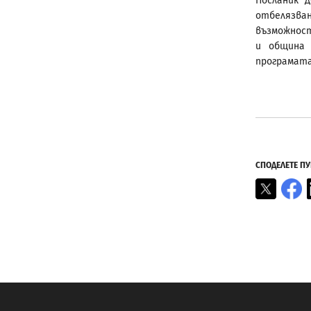
Посланик 
отбелязв
възможнос
и община 
програмата
СПОДЕЛЕТЕ П
X
F