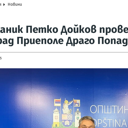
я
Новини
аник Петко Дойков прове
рад Приеполе Драго Попа
5