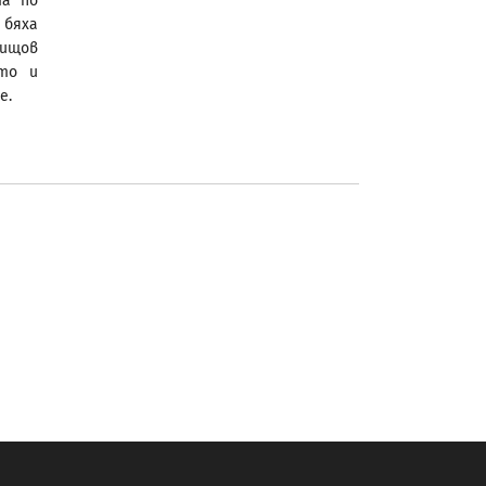
та по
бяха
вищов
кто и
е.