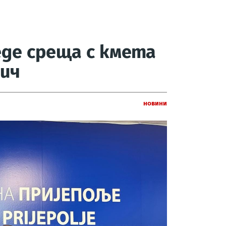
де среща с кмета
дич
Новини