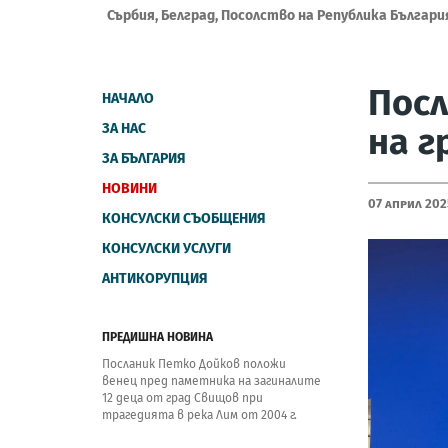
Сърбия, Белград, Посолство на Република Българи
Посл
НАЧАЛО
ЗА НАС
на г
ЗА БЪЛГАРИЯ
НОВИНИ
07 Април 202
КОНСУЛСКИ СЪОБЩЕНИЯ
КОНСУЛСКИ УСЛУГИ
АНТИКОРУПЦИЯ
ПРЕДИШНА НОВИНА
Посланик Петко Дойков положи
венец пред паметника на загиналите
12 деца от град Свищов при
трагедията в река Лим от 2004 г.