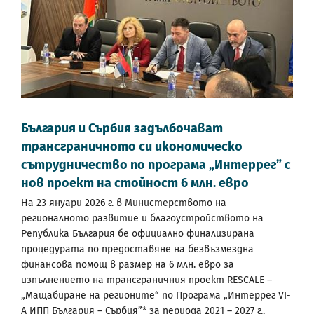
България и Сърбия задълбочават
трансграничното си икономическо
сътрудничество по програма „Интеррег” с
нов проект на стойност 6 млн. евро
На 23 януари 2026 г. в Министерството на
регионалното развитие и благоустройството на
Република България бе официално финализирана
процедурата по предоставяне на безвъзмездна
финансова помощ в размер на 6 млн. евро за
изпълнението на трансграничния проект RESCALE –
„Мащабиране на регионите“ по Програма „Интеррег VI-
A ИПП България – Сърбия”* за периода 2021 – 2027 г.,