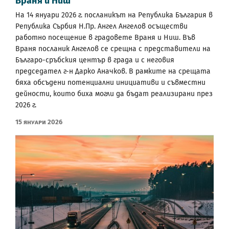
Враня и Ниш
На 14 януари 2026 г. посланикът на Република България в
Република Сърбия Н.Пр. Ангел Ангелов осъществи
работно посещение в градовете Враня и Ниш. Във
Враня посланик Ангелов се срещна с представители на
Българо-сръбския център в града и с неговия
председател г-н Дарко Аначков. В рамките на срещата
бяха обсъдени потенциални инициативи и съвместни
дейности, които биха могли да бъдат реализирани през
2026 г.
15 Януари 2026