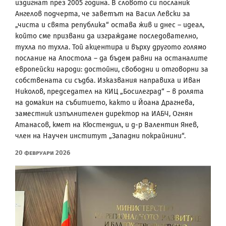
издигнат през 2005 година. В словото си посланик
Ангелов подчерта, че заветът на Васил Левски за
„чиста и свята република“ остава жив и днес – идеал,
който сме призвани да изграждаме последователно,
тухла по тухла. Той акцентира и върху другото голямо
послание на Апостола – да бъдем равни на останалите
европейски народи: достойни, свободни и отговорни за
собствената си съдба. Изказвания направиха и Иван
Николов, председател на КИЦ „Босилеград“ – в ролята
на домакин на събитието, както и Йоана Драгнева,
заместник изпълнителен директор на ИАБЧ, Огнян
Атанасов, кмет на Кюстендил, и д-р Валентин Янев,
член на Научен институт „Западни покрайнини“.
20 Февруари 2026