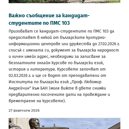
Важно съобщение за кандидат-
студентите по ПМС 103
Призовават се кандидат-студентите по ПМС 103 да
предоставят в някой от българските културно-
информационни центрове или дружества до 27.02.2026 г.
списък с имената си, документ за българска народност
и личен имейл адрес, необходими за записване за
безплатните онлайн курсове по български език,
история и литература. Курсовете започват от
02.03.2026 г. и ще се водят от преподаватели от
Института по български език „Проф. Любомир
Андрейчин“ към БАН (моля вижте в двете снимки
предварително посочените дати на провеждане и
времетраене на курсовете).
27 Февруари 2026