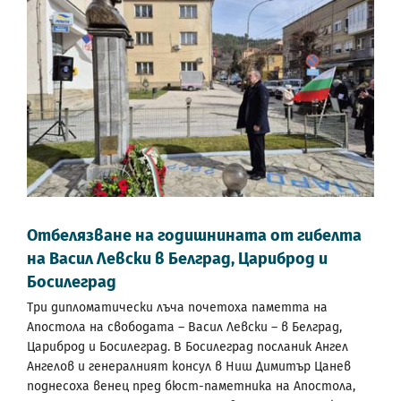
Отбелязване на годишнината от гибелта
на Васил Левски в Белград, Цариброд и
Босилеград
Три дипломатически лъча почетоха паметта на
Апостола на свободата – Васил Левски – в Белград,
Цариброд и Босилеград. В Босилеград посланик Ангел
Ангелов и генералният консул в Ниш Димитър Цанев
поднесоха венец пред бюст-паметника на Апостола,