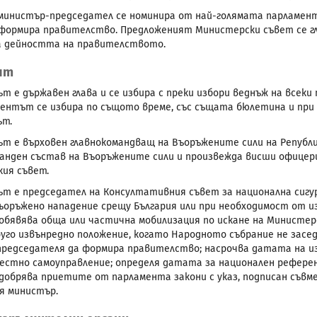
инистър-председател се номинира от най-голямата парламента
формира правителство. Предложеният Министерски съвет се гл
а дейността на правителството.
нт
т е държавен глава и се избира с преки избори веднъж на всеки 
ентът се избира по същото време, със същата бюлетина и при 
ът.
т е върховен главнокомандващ на Въоръжените сили на Републик
анден състав на Въоръжените сили и произвежда висши офицери
ия съвет.
т е председател на Консултативния съвет за национална сигур
въоръжено нападение срещу България или при необходимост от и
обявява обща или частична мобилизация по искане на Министер
руго извънредно положение, когато Народното събрание не заседа
редседателя да формира правителство; насрочва датата на изб
местно самоуправление; определя датата за национален рефер
одобрява приетите от парламента закони с указ, подписан съв
я министър.