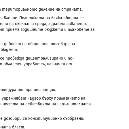
 териториалното деление на страната.
авление. Политиката на всяка община се
ето на околната среда, здравеопазването,
вет приема годишните бюджети и плановете за
на дейност на общината, отговаря за
 бюджет.
се провежда децентрализирано и по-
т областен управител, назначен от
процедура от три инстанции.
) упражняват надзор върху прилагането на
конността на действията на изпълнителната
е договори са конституционно съобразни.
бната власт.