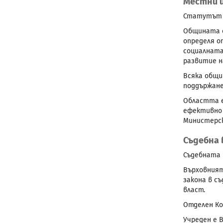
Местни 
Статутът и
Общината е
определя о
социалната
развитие 
Всяка общи
поддържане
Областта е
ефективно 
Министерск
Съдебна 
Съдебната 
Върховният
закона в с
власт.
Отделен Ко
Учреден е 