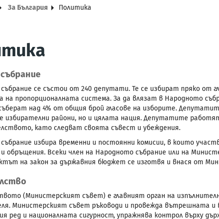
За България
Политика
итика
 събрание
събрание се състои от 240 депутати. Те се избират пряко от г
а на пропорционалната система. За да влязат в Народното съб
съберат над 4% от общия брой гласове на изборите. Депутати
е избирателни райони, но и цялата нация. Депутатите работ
лството, като следват своята съвест и убеждения.
събрание избира временни и постоянни комисии, в които участв
 и обръщения. Всеки член на Народното събрание или на Минист
ектът на закон за държавния бюджет се изготвя и внася от Ми
лство
вото (Министерският съвет) е главният орган на изпълнителн
ля. Министерският съвет ръководи и провежда вътрешната и 
я ред и националната сигурност, упражнява контрол върху дъ