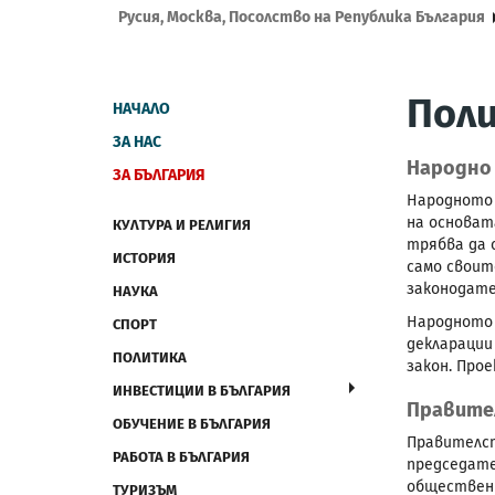
Русия, Москва, Посолство на Република България
Пол
НАЧАЛО
ЗА НАС
Народно
ЗА БЪЛГАРИЯ
Народното 
на основат
КУЛТУРА И РЕЛИГИЯ
трябва да 
ИСТОРИЯ
само своит
законодате
НАУКА
Народното 
СПОРТ
декларации
ПОЛИТИКА
закон. Про
ИНВЕСТИЦИИ В БЪЛГАРИЯ
Правите
ОБУЧЕНИЕ В БЪЛГАРИЯ
Правителст
РАБОТА В БЪЛГАРИЯ
председате
обществени
ТУРИЗЪМ