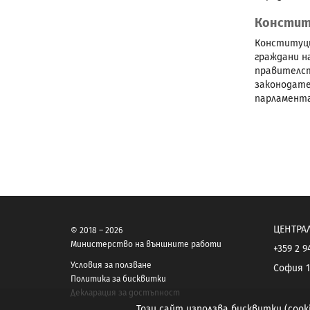
Констит
Конституци
граждани н
правителст
законодате
парламент
ЦЕНТРА
© 2018 – 2026
Министерство на външните работи
+359 2 9
Условия за ползване
София 1
Политика за бисквитки
Декларация за достъпност
Този сайт използва бисквитки (coo