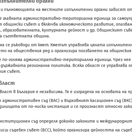
изпълнителни органи
 пълномощията на местните изпълнителни органи зависят от
 главната административно-териториална единица за самоупр
т общински съвет и включва икономическото развитие, опазван
, образователната, културната дейност и др. Общинският съ
на съответната община.
на се ръководи от кмет. Кметът управлява цялата изпълнител
то на обществения ред и организира ползването на общинския
 по-голяма административно-териториална единица. Чрез нея 
държавната регионална политика. Всяка област се управлява о
ия съвет.
власт
власт в България е независима. Тя е изградена на основата на 
 административен съд (ВАС) и Върховният касационен съд (ВКС
ъдилищата от по-ниска инстанция и се произнасят относно за
нституционен съд определя доколко законите и международнит
Висш съдебен съвет (ВСС), който организира дейността на съде