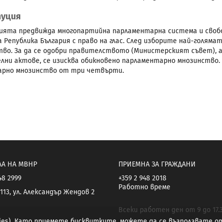
уция
ята предвижда многопартийна парламентарна система и свобо
а Република България с право на глас. След изборите най-голям
во. За да се одобри правителството (Министерският съвет), а
лни актове, се изисква обикновено парламентарно мнозинство.
арно мнозинство от три четвърти.
ЛА НА МВНР
ПРИЕМНА ЗА ГРАЖДАНИ
48 2999
+359 2 948 2018
Работно време
113, ул. Александър Жендов 2
Всеки работен ден от 9 до 17.
kies). Като приемете бисквитките, можете да се възползвате 