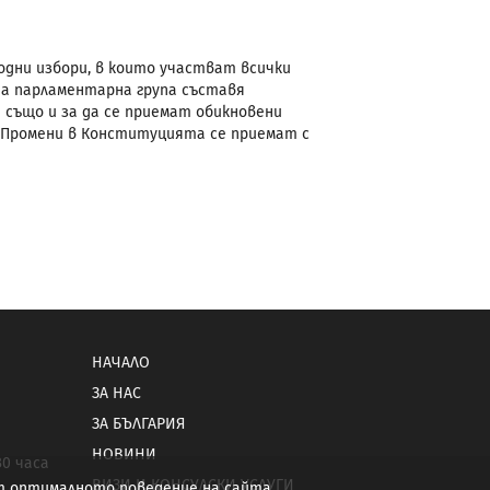
дни избори, в които участват всички
ата парламентарна група съставя
 също и за да се приемат обикновени
 Промени в Конституцията се приемат с
НАЧАЛО
ЗА НАС
ЗА БЪЛГАРИЯ
НОВИНИ
30 часа
ВИЗИ И КОНСУЛСКИ УСЛУГИ
от оптималното поведение на сайта.