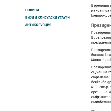
Бъдещият м
НОВИНИ
мандат да 
контролир
ВИЗИ И КОНСУЛСКИ УСЛУГИ
Президе
АНТИКОРУПЦИЯ
Президентъ
Вицепрезид
президент
Президентъ
висшия ком
Министерск
Президентъ
случай на 
страната; 
всякакво д
министър-п
органи на 
събрание; 
съответни