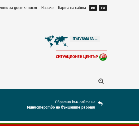
нти за достъпност
Начало
Карта на сайта
en
ru
ПЪТУВАМ ЗА ...
СИТУАЦИОНЕН ЦЕНТЪР
Обратно към сайта на
Mинистерство на външните работи