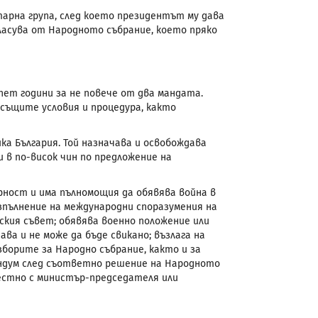
рна група, след което президентът му дава
асува от Народното събрание, което пряко
пет години за не повече от два мандата.
същите условия и процедура, както
а България. Той назначава и освобождава
 в по-висок чин по предложение на
ност и има пълномощия да обявява война в
зпълнение на международни споразумения на
ския съвет; обявява военно положение или
ва и не може да бъде свикано; възлага на
орите за Народно събрание, както и за
ендум след съответно решение на Народното
местно с министър-председателя или