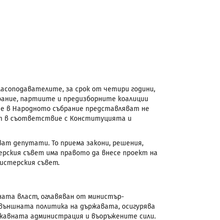
ласоподавателите, за срок от четири години,
рание, партиите и предизборните коалиции
те в Народното събрание представляват не
ят в съответствие с Конституцията и
ат депутати. То приема закони, решения,
ерския съвет има правото да внесе проект на
нистерския съвет.
ата власт, оглавяван от министър-
външната политика на държавата, осигурява
ржавната администрация и въоръжените сили.