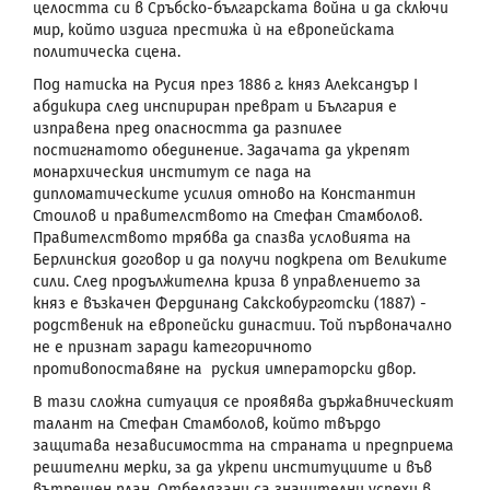
целостта си в Сръбско-българската война и да сключи
мир, който издига престижа ѝ на европейската
политическа сцена.
Под натиска на Русия през 1886 г. княз Александър
I
абдикира след инспириран преврат и България е
изправена пред опасността да разпилее
постигнатото обединение. Задачата да укрепят
монархическия институт се пада на
дипломатическите усилия отново на Константин
Стоилов и правителството на Стефан Стамболов.
Правителството трябва да спазва условията на
Берлинския договор и да получи подкрепа от Великите
сили. След продължителна криза в управлението за
княз е възкачен Фердинанд Сакскобурготски (1887) -
родственик на европейски династии. Той първоначално
не е признат заради категоричното
противопоставяне на руския императорски двор.
В тази сложна ситуация се проявява държавническият
талант на Стефан Стамболов, който твърдо
защитава независимостта на страната и предприема
решителни мерки, за да укрепи институциите и във
вътрешен план. Отбелязани са значителни успехи в