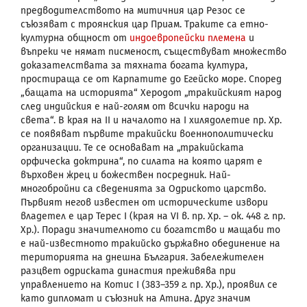
предводителството на митичния цар Резос се
съюзяват с троянския цар Приам. Траките са етно-
културна общност от
индоевропейски племена
и
въпреки че нямат писменост, съществуват множество
доказателствата за тяхната богата култура,
простираща се от Карпатите до Егейско море. Според
„бащата на историята“ Херодот „тракийският народ
след индийския е най-голям от всички народи на
света“. В края на II и началото на I хилядолетие пр. Хр.
се появяват първите тракийски военнополитически
организации. Те се основават на „тракийската
орфическа доктрина“, по силата на която царят е
върховен жрец и божествен посредник. Най-
многобройни са сведенията за Одриското царство.
Първият негов известен от историческите извори
владетел е цар Терес
I
(края на
VI
в. пр. Хр. – ок. 448 г. пр.
Хр.). Поради значителното си богатство и мащаби то
е най-известното тракийско държавно обединение на
територията на днешна България. Забележителен
разцвет одриската династия преживява при
управлението на Котис
I
(383–359 г. пр. Хр.), проявил се
като дипломат и съюзник на Атина. Друг значим