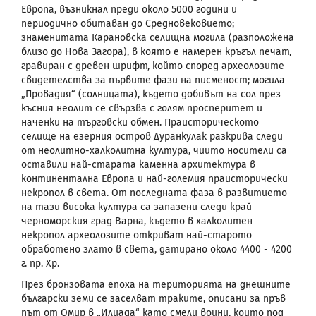
Европа, възникнал преди около 5000 години и
периодично обитаван до Средновековието;
знаменитата Карановска селищна могила (разположена
близо до Нова Загора), в която е намерен кръгъл печат,
гравиран с древен шрифт, който според археолозите
свидетелства за първите фази на писменост; могила
„Провадия“ (солницата), където добивът на сол през
късния неолит се свързва с голям просперитет и
наченки на търговски обмен.
Праисторическото
селище на езерния остров Дуранкулак разкрива следи
от неолитно-халколитна култура, чиито носители са
оставили най-старата каменна архитектура в
континентална Европа и най-големия праисторически
некропол в света. От последната фаза в развитието
на тази висока култура са запазени следи край
черноморския град Варна, където в халколитен
некропол археолозите откриват най-старото
обработено злато в света, датирано около 4400 - 4200
г. пр. Хр.
През бронзовата епоха на територията на днешните
български земи се заселват траките, описани за пръв
път от Омир в „Илиада“ като смели воини, които под