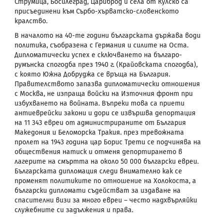
Струмица, Босилеград, Цариброд и села от Кулско са
присъединени към Сърбо-хърватско-словенското
кралство.
В началото на 40-те години българската държава води
политика, съобразена с Германия и силите на Оста.
Дипломатически успех е сключването на българо-
румънска спогодба през 1940 г. (Крайовската спогодба),
с която Южна Добруджа се връща на България.
Правителството запазва дипломатически отношения
с Москва, не изпраща войски на Източния фронт при
избухването на войната. Въпреки това са приети
антиеврейски закони и дори се извършва депортация
на 11 343 евреи от администрираните от България
Македония и Беломорска Тракия. през тревожната
пролет на 1943 година цар Борис Трети се подчинява на
обществения натиск и отменя депортирането в
лагерите на смъртта на около 50 000 български евреи.
Българската дипломация следи внимателно как се
променят политиките по отношение на Холокоста, а
български дипломати съдействат за издаване на
спасителни визи за много евреи – често надхвърляйки
служебните си задължения и права.