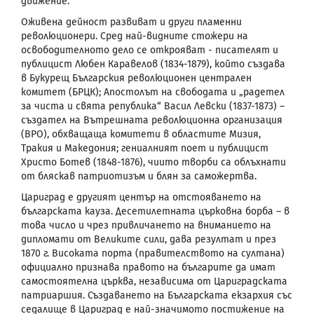
движение.
Оживена дейност развиват и други пламенни
революционери. Сред най-видните стожери на
освободителното дело се открояват - писателят и
публицист Любен Каравелов (1834-1879), който създава
в Букурещ Българския революционен централен
комитет (БРЦК); Апостолът на свободата и „радетел
за чиста и свята република“ Васил Левски (1837-1873) –
създател на Вътрешната революционна организация
(ВРО), обхващаща комитети в областите Мизия,
Тракия и Македония; гениалният поет и публицист
Христо Ботев (1848-1876), чиито творби са облъхнати
от бляскав патриотизъм и блян за саможертва.
Цариград
е другият център на отстояването на
българската кауза. Десетилетната църковна борба – в
това число и чрез привличането на вниманието на
дипломати от Великите сили, дава резултат и през
1870 г. Високата порта (правителството на султана)
официално признава правото на българите да имат
самостоятелна църква, независима от Цариградската
патриаршия. Създаването на Българската екзархия със
седалище в Цариград е най-значимото постижение на