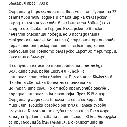
България през 1908 г.
Фердинанд
I
прокламира независимост от Турция на 22
септември 1908 година и става цар на българския
народ. България участва в Балканската война (1912)
заедно със Сърбия и Гърция. Българските войски
печелят блестящи победи, но в последвалата
Междусъюзническа война (1913) страната претърпява
поражение от доскорошните си съюзници, които
откъсват от Третото българско царство територии,
населени с българи.
В ситуация на остро противопоставяне между
Великите сили, реваншизъм и кипеж на
националистически движения, България се включва в
Първата световна война на страната на
Централните сили, но отново претърпява загуба и
поредна национална катастрофа. През 1918 г. цар
Фердинанд абдикира в полза на сина си Борис
III
.
Мирният Ньойски договор от 1919 г. налага сурови
клаузи на България - тя губи излаза си на Бяло море,
Западна Тракия става част от Гърция, Южна Добруджа
се присъединява към Румъния, а околностите на