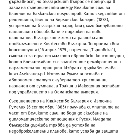
държавност, но българският въпрос се превръща в
залог на съперничество между Великите сили за
влияние на Балканския полуостров. Като следствие от
решенията, взети на Берлинския конгрес (1878),
устремът на българския народ към дълго бленуваното
национално обособяване е подложен на нови
изпитания. Българските земи са разпокъсани -
провъзгласено е Княжество България. То приема своя
конституция (16 април 1879 , наречена „Търновска“),
смятана за една от малкото европейски конституции,
които впечатляват със заложените демократични и
парламентарни принципи. Избран е държавен глава -
княз Александър
I
. Източна Румелия остава с
автономен статут с губернатор-християнин,
назначен от султана, а Тракия и Македония остават
под управлението на Османската империя.
Съединението
на Княжество България с Източна
Румелия (6 септември 1885) получава симпатиите на
част от Великите сили, но води до скъсване на
дипломатическите отношения с Русия. Младата
българска държава трябва да устоява на
недоброжелателни планове, като успява да защити