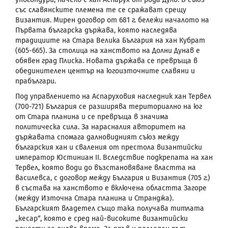
със славянските племена те се сражават срещу
Византия. Мирен договор от 681 г. бележи началото на
Първата българска държава, която наследява
традициите на Стара Велика България на хан Кубрат
(605-665).
За столица на ханството на Долни Дунав е
обявен град Плиска. Новата държава се превръща в
обединителен център на югоизточните славяни и
прабългари.
Под управлението на Аспаруховия наследник хан Тервел
(700-721) България се разширява териториално на юг
от Стара планина и се превръща в значима
политическа сила. За нарасналия авторитет на
държавата спомага далновидният съюз между
българския хан и сваления от престола византийски
император Юстиниан
II
. Вследствие подкрепата на хан
Тервел, която води до възстановяване властта на
василевса, с договор между България и Византия (705 г.)
в състава на ханството е включена областта Загоре
(между Източна Стара планина и Странджа).
Българският владетел също така получава титлата
„кесар“, която е сред най-високите византийски