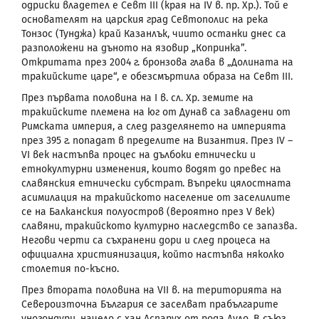
одриски владетел е Севт
III
(кр
a
я на
IV
в. пр. Хр.). Той е
основателят на царския град Севтополис на река
Тонзос
(Тунджа) край Казанлък, чиито останки днес са
разположени на дъното на язовир „Копринка”.
Откритата през 2004 г. бронзова глава в „Долината на
тракийските царе“, е обезсмъртила образа на Севт
III
.
През първата половина на I в. сл. Хр. земите на
тракийските племена на юг от Дунав са завладени от
Римската империя, а след разделянето на империята
през 395 г. попадат в пределите на Византия. През
IV
–
VI
век настъпва процес на дълбоки етнически и
етнокултурни изменения, които водят до превес на
славянския етнически субстрат. Въпреки цялостната
асимилация на тракийското население от заселилите
се на Балканския полуостров (вероятно през
V
век)
славяни, тракийското културно наследство се запазва.
Негови черти са съхранени дори и след процеса на
официална християнизация, който настъпва няколко
столетия по-късно.
През втората половина на
VII
в. на територията на
Североизточна България се заселват прабългарите
уногондури, начело с хан Аспарух от рода Дуло. В съюз