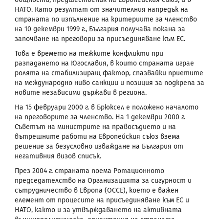
НАТО. Като резултат от значителния напредък на
страната по изпълнение на критериите за членство
на 10 декември 1999 г., България получава покана за
започване на преговори за присъединяване към ЕС.
Това е времето на тежките конфликти при
разпадането на Югославия, в които страната играе
ролята на стабилизиращ фактор, спазвайки приетите
на международно ниво санкции и позиция за подкрепа за
новите независими държави в региона.
На 15 февруари 2000 г. в Брюксел е положено началото
на преговорите за членство. На 1 декември 2000 г.
Съветът на министрите на правосъдието и на
вътрешните работи на Европейския съюз взема
решение за безусловно изваждане на България от
негативния визов списък.
През 2004 г. страната поема Ротационното
председателство на Организацията за сигурност и
сътрудничество в Европа (ОССЕ), което е важен
елемент от процесите на присъединяване към ЕС и
НАТО, както и за утвърждаването на активната