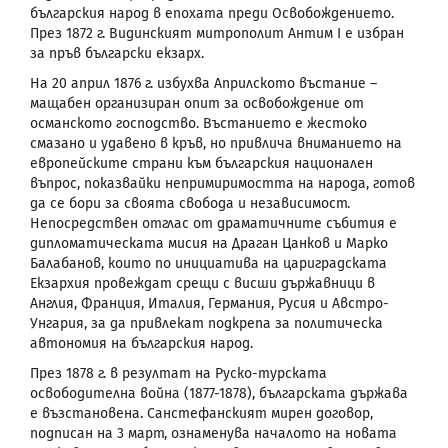
българския народ в епохата преди Освобождението.
През 1872 г. Видинският митрополит Антим I е избран
за пръв български екзарх.
На 20 април 1876 г. избухва Априлското въстание –
мащабен организиран опит за освобождение от
османското господство. Въстанието е жестоко
смазано и удавено в кръв, но привлича вниманието на
европейските страни към българския национален
въпрос, показвайки непримиримостта на народа, готов
да се бори за своята свобода и независимост.
Непосредствен отглас от драматичните събития е
дипломатическата мисия на Драган Цанков и Марко
Балабанов, които по инициатива на цариградската
Екзархия провеждат срещи с висши държавници в
Англия, Франция, Италия, Германия, Русия и Австро-
Унгария, за да привлекат подкрепа за политическа
автономия на българския народ.
През 1878 г. в резултат на Руско-турската
освободителна война (1877-1878), българската държава
е възстановена. Санстефанският мирен договор,
подписан на 3 март, ознаменува началото на новата