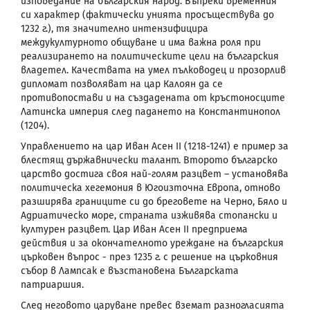
изповедание на българския народ. Въпреки временния
си характер (фактически унията просъществува до
1232 г.), тя значително интензифицира
междукултурното общуване и има важна роля при
реализирането на политическите цели на българския
владетел. Качествата на умел пълководец и прозорлив
дипломат позволяват на цар Калоян да се
противопостави и на създадената от кръстоносците
Латинска империя след падането на Константинопол
(1204).
Управлението на цар Иван Асен
II
(1218-1241) е пример за
блестящ държавнически талант. Второто българско
царство достига своя най-голям разцвет – установява
политическа хегемония в Югоизточна Европа, отново
разширява границите си до бреговете на Черно, Бяло и
Адриатическо море, страната изживява стопански и
културен разцвет. Цар Иван Асен
II
предприема
действия и за окончателното уреждане на българския
църковен въпрос - през 1235 г. с решение на църковния
събор в Лампсак е възстановена Българската
патриаршия.
След неговото царуване превес вземат разногласията