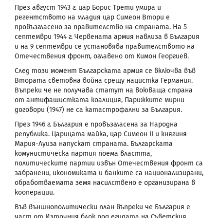
През август 1943 г. цар Борис Трети умира и
регентството на младия цар Симеон Втори е
провъзгласено за правителство на страната. На 5
септември 1944 г. Червената армия навлиза в България
и на 9 септември се установява правителството на
Отечествения фронт, оглавено от Кимон Георгиев.
След този момент Българската армия се включва във
Втората световна война срещу нацистка Германия.
Въпреки че не получава статут на воюваща страна
от антифашистката коалиция, Парижките мирни
договори (1947) не са катастрофални за България.
През 1946 г. България е провъзгласена за Народна
република. Царицата майка, цар Симеон ІІ и княгиня
Мария-Луиза напускат страната. Българската
комунистическа партия поема властта,
политическите партии извън Отечествения фронт са
забранени, икономиката и банките са национализирани,
обработваемата земя насилствено е организирана в
кооперации.
Във външнополитически план въпреки че България е
част от Източния блок под егидата на Съветския