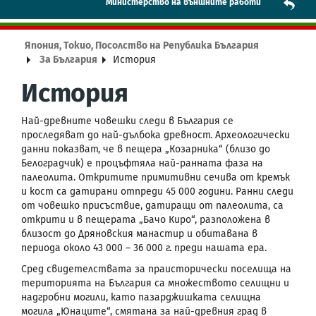
Mинистерство на външните работи
Япония, Токио, Посолство на Република България
За България
История
История
Най-древните човешки следи в България се
проследяват до най-дълбока древност. Археологически
данни показват, че в пещера „Козарника“ (близо до
Белоградчик) е процъфтяла най-ранната фаза на
палеолита. Откритите примитивни сечива от кремък
и кост са датирани отпреди 45 000 години. Ранни следи
от човешко присъствие, датиращи от палеолита, са
открити и в пещерата „Бачо Киро“, разположена в
близост до Дряновския манастир и обитавана в
периода около 43 000 – 36 000 г. преди нашата ера.
Сред свидетелствата за праисторически поселища на
територията на България са множеството селищни и
надгробни могили, като пазарджишката селищна
могила „Юнаците“, смятана за най-древния град в