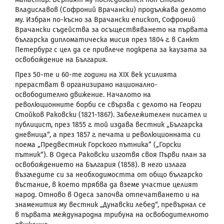
Владиславов (Софроний Врачански) продължава делото
му.
Избран по-късно за Врачански епископ, Софроний
Врачански съдейства за осъществяването на първата
българска дипломатическа мисия през 1804 г. в Санкт
Петербург с
цел да се привлече подкрепа за каузата за
освобождение на България.
През 50-те и 60-те години на
XIX
век усилията
прерастват в организирано национално-
освободително движение. Началото на
революционните борби се свързва с делото на Георги
Стойков Раковски (1821-1867). Забележителен писател и
публицист, през 1855 г. той издава вестник „Българска
дневница“, а през 1857 г. печата и революционната си
поема „Предвестник Горского пътника” („Горски
пътник“). В Одеса Раковски изготвя своя Първи план за
освобождението на България (1858). В него излага
възгледите си за необходимостта от общо българско
въстание, в което трябва да вземе участие целият
народ. Отново в Одеса започва отпечатването и на
знаменития му вестник „Дунавски лебед“, превърнал се
в първата международна трибуна на освободителното