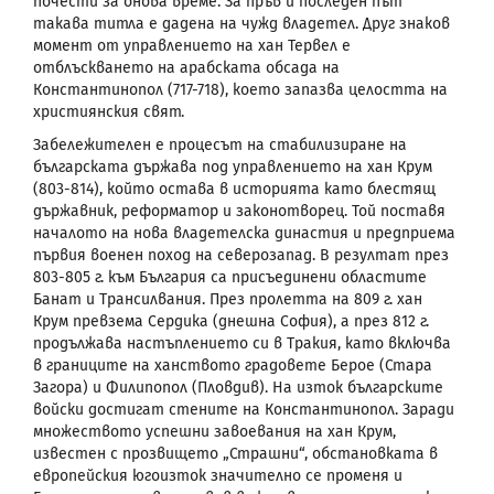
почести за онова време. За пръв и последен път
такава титла е дадена на чужд владетел. Друг знаков
момент от управлението на хан Тервел е
отблъскването на арабската обсада на
Константинопол (717-718), което запазва целостта на
християнския свят.
Забележителен е процесът на стабилизиране на
българската държава под управлението на хан Крум
(803-814), който остава в историята като блестящ
държавник, реформатор и законотворец. Той поставя
началото на нова владетелска династия и предприема
първия военен поход на северозапад. В резултат през
803-805 г. към България са присъединени областите
Банат и Трансилвания. През пролетта на 809 г. хан
Крум превзема Сердика (днешна София), а през 812 г.
продължава настъплението си в Тракия, като включва
в границите на ханството градовете Берое (Стара
Загора) и Филипопол (Пловдив). На изток българските
войски достигат стените на Константинопол. Заради
множеството успешни завоевания на хан Крум,
известен с прозвището „Страшни“, обстановката в
европейския югоизток значително се променя и