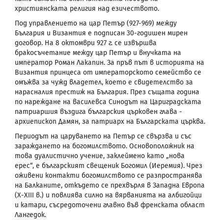
християнската религия над езичеството.
Под управлението на цар Петър (927-969) между
България и Византия е подписан 30-годишен мирен
договор. На 8 октомври 927 г. се извършва
бракосъчетание между цар Петър и внучката на
император Роман Лакапин. За пръв път в историята на
Византия принцеса от императорското семейство се
омъжва за чужд владетел, което е свидетелство за
нарасналия престиж на България. През същата година
по нареждане на василевса Синодът на Цариградската
патриаршия въздига българския църковен глава -
архиепископ Дамян, за патриарх на Българската църква.
Периодът на царуването на Петър се свързва и
със
зараждането на богомилството. Основоположник на
това дуалистично учение, заклеймено като „нова
ерес“, е българският свещеник Богомил (Иеремия). Чрез
оживени контакти богомилството се разпространява
на Балканите, откъдето се прехвърля в Западна Европа
(Х-
XIII
в.) и повлиява силно на вярванията на албигойци
и катари, съсредоточени главно във френската област
Лангедок.