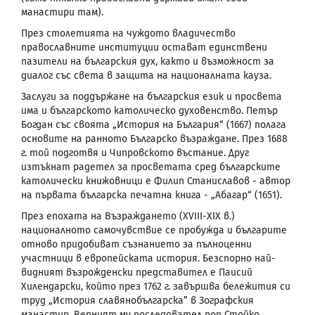
манастири там).
През столетията на чуждото владичество
православните институции остават единствени
пазители на българския дух, както и възможност за
диалог със света в защита на националната кауза.
Заслуги за поддържане на българския език и просвета
има и българското католическо духовенство. Петър
Богдан със своята „История на България“ (1667) полага
основите на ранното Българско възраждане. През 1688
г. той подготвя и Чипровското въстание. Друг
изтъкнат радетел за просветата сред българските
католически книжовници е Филип Станиславов - автор
на първата българска печатна книга - „Абагар“ (1651).
През епохата на Възраждането (XVIII-XIX в.)
националното самочувствие се пробужда и българите
отново придобиват съзнанието за пълноценни
участници в европейската история. Безспорно най-
видният възрожденски представител е Паисий
Хилендарски, който през 1762 г. завършва бележития си
труд „История славянобългарска” в Зографския
манастир. Верният му последовател поп Стойко