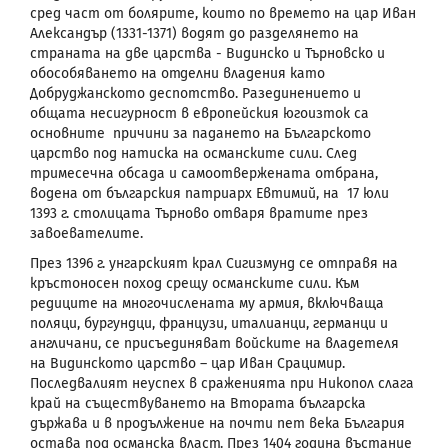
сред част от болярите, които по времето на цар Иван
Александър (1331-1371) водят до разделянето на
страната на две царства - Видинско и Търновско и
обособяването на отделни владения като
Добруджанското деспотство. Разединението и
общата несигурност в европейския югоизток са
основните причини за падането на Българското
царство под натиска на османските сили. След
тримесечна обсада и самоотвержената отбрана,
водена от българския патриарх Евтимий, на 17 юли
1393 г. столицата Търново отваря вратите през
завоевателите.
През 1396 г. унгарският крал Сигизмунд се отправя на
кръстоносен поход срещу османските сили. Към
редиците на многочислената му армия, включваща
поляци, бургундци, французи, италианци, германци и
англичани, се присъединяват войските на владетеля
на Видинското царство – цар Иван Срацимир.
Последвалият неуспех в сраженията при Никопол слага
край на съществуването на Втората българска
държава и в продължение на почти пет века България
остава под османска власт. През 1404 година въстание