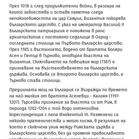
През 1018 г. след продължителни войни, в разгара на
които заблестява и оставя паметна следа
непоколебимостта на цар Самуил, Византия покорява
българското царство. С указ на император Василий
II
Българската патриаршия е понижена в ранг
архиепископия с постоянно седалище в Охрид -
последната столица на Първото българско царство.
През 1185 г. въстанието, водено от братята боляри
Асен и Петър в Търново, отхвърля властта на
Византия. Сключването на Ловешкия мир (1187) е
признаване на възстановяването на българската
държава. Основава се Второто българско царство, а
Търново става столица.
Предишната мощ на България се възражда по времето
на най-малкия от братята Асеневци - Калоян (1197-
1207). Търсейки признание за властта си от Рим, в
периода 1202-1204 г. той води интензивна
кореспонденция с папа Инокентий III. Разменени са
няколко пратеничества и много писма, в резултат на
което е сключена уния между Римската църква и
Българското царство, без да променя православното