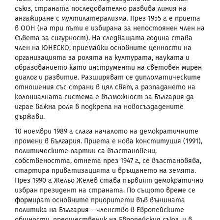
съюз, страната последователно развива линия на
ангажиране с мултилатерализма. През 1955 г. е приета
в ООН (на три пъти е избирана за непостоянен член на
Съвета за сигурност). На следващата година става
член на ЮНЕСКО, приемайки основните ценности на
организацията за ролята на културата, науката и
образованието като инструменти на световен мирен
диалог и развитие. Разширяват се дипломатическите
отношения със страни в цял свят, а разпадането на
колониалната система е възможност за България да
играе важна роля в подкрепа на новосъздадените
държави.
10 ноември 1989 г. слага началото на демократичните
промени в България. Приета е нова конституция (1991),
политическите партии са възстановени,
собствеността, отнета през 1947 г., се възстановява,
стартира приватизацията и връщането на земята.
През 1990 г. Жельо Желев става първият демократично
избран президент на страната. По същото време се
формират основните приоритети във външната
политика на България – членство в Европейските
общности, предшественик на Европейския съюз, и в