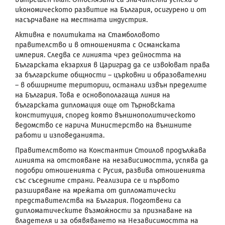
икономическото развитие на България, осигурено и от
насърчаване на местната индустрия.
Активна е политиката на Стамболовото
правителство и в отношенията с Османската
империя. Следва се линията чрез дейността на
Българската екзархия в Цариград да се извоюват права
за българските общности – църковни и образователни
– в обширните територии, останали извън пределите
на България. Това е основополагаща линия на
българската дипломация още от Търновската
конституция, според която външнополитическото
ведомство се нарича Министерство на външните
работи и изповеданията.
Правителството на Константин Стоилов продължава
линията на отстояване на независимостта, успява да
подобри отношенията с Русия, развива отношенията
със съседните страни. Реализира се и първото
разширяване на мрежата от дипломатически
представителства на България. Подготвени са
дипломатическите възможности за признаване на
владетеля и за обявяването на Независимостта на