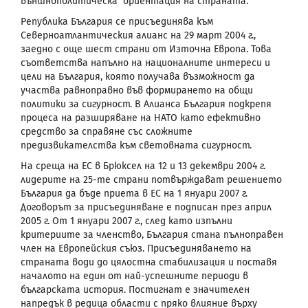
външнополитическа ориентация на страната.
Република България се присъединява към
Северноатлантическия алианс на 29 март 2004 г.,
заедно с още шест страни от Източна Европа. Това
съответства напълно на националните интереси и
цели на България, която получава възможност да
участва равноправно във формирането на общи
политики за сигурност. В Алианса България подкрепя
процеса на разширяване на НАТО като ефективно
средство за справяне със сложните
предизвикателства към световната сигурност.
На среща на ЕС в Брюксел на 12 и 13 декември 2004 г.
лидерите на 25-те страни потвърждават решението
България да бъде приета в ЕС на 1 януари 2007 г.
Договорът за присъединяване е подписан през април
2005 г. От 1 януари 2007 г., след като изпълни
критериите за членство, България стана пълноправен
член на Европейския съюз. Присъединяването на
страната води до цялостна стабилизация и поставя
началото на един от най-успешните периоди в
българската история. Постигнат е значителен
напредък в редица области с пряко влияние върху