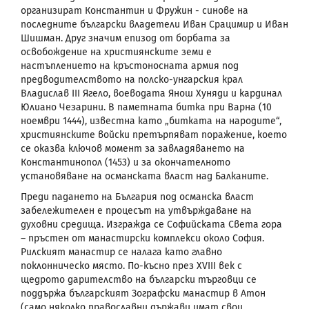
организират Константин и Фружин - синове на
последните български владетели Иван Срацимир и Иван
Шишман. Друг значим епизод от борбата за
освобождение на християнските земи е
настъплението на кръстоносната армия
под
предводителството на полско-унгарския крал
Владислав
III Ягело,
воеводата Янош Хуняди
и кардинал
Юлиано Чезарини. В паметната битка при Варна (10
ноември 1444), известна като „битката на народите“,
християнските войски претърпяват поражение, което
се оказва ключов момент за завладяването на
Константинопол (1453) и за окончателното
установяване на османската власт над Балканите.
Преди падането на България под османска власт
забележителен е процесът на утвърждаване на
духовни средища. Изгражда се Софийската Света гора
– пръстен от манастирски комплекси около София.
Рилският манастир се налага като главно
поклонническо място. По-късно през
XVIII
век с
щедрото дарителство на български търговци се
поддържа българският Зографски манастир в Атон
(само няколко православни държави имат свои