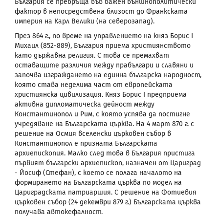
България се превръща във важен външнополитически
фактор в непосредствена близост до Франкската
империя на Карл Велики (на северозапад).
През 864 г., по време на управлението на княз Борис I
Михаил (852-889), България приема християнството
като държавна религия. С това се премахват
оставащите различия между прабългари и славяни и
започва изграждането на единна българска народност,
която става неделима част от европейската
християнска цивилизация. Княз Борис I предприема
активна дипломатическа дейност между
Константинопол и Рим, с която успява да постигне
учредяване на Българската църква. На 4 март 870 г. с
решение на Осмия вселенски църковен събор в
Константинопол е призната Българската
архиепископия. Малко след това в България пристига
първият български архиепископ, назначен от Цариград
- Йосиф (Стефан), с което се полага началото на
формирането на Българската църква по модел на
Цариградската патриаршия. С решение на Фотиевия
църковен събор (24 декември 879 г.) Българската църква
получава автокефалност.