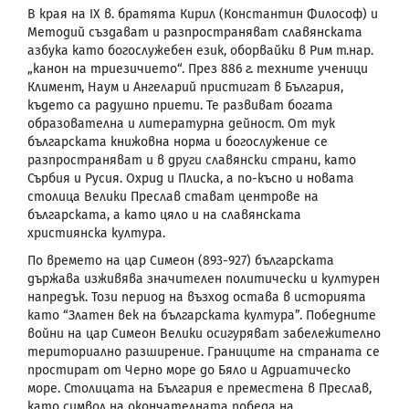
В края на ІХ в. братята Кирил (Константин Философ) и
Методий създават и разпространяват славянската
азбука като богослужебен език, оборвайки в Рим т.нар.
„канон на триезичието“. През 886 г. техните ученици
Климент, Наум и Ангеларий пристигат в България,
където са радушно приети. Те развиват богата
образователна и литературна дейност. От тук
българската книжовна норма и богослужение се
разпространяват и в други славянски страни, като
Сърбия и Русия. Охрид и Плиска, а по-късно и новата
столица Велики Преслав стават центрове на
българската, а като цяло и на славянската
християнска култура.
По времето на цар Симеон (893-927) българската
държава изживява значителен политически и културен
напредък. Този период на възход остава в историята
като “Златен век на българската култура”. Победните
войни на цар Симеон Велики осигуряват забележително
териториално разширение. Границите на страната се
простират от Черно море до Бяло и Адриатическо
море. Столицата на България е преместена в Преслав,
като символ на окончателната победа на