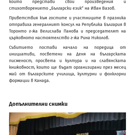
които представи свои произведения и
стихотворението „Български език“ на Иван Вазов.
Приветствия към гостите и участниците в празника
отправиха генералният консул на Република България в
Торонто г-жа Велислава Панова и председателят на
църковното настоятелство г-жа Рина Николов.
Събитието постави начало на поредица от
инициативи, посветени на Деня на българската
писменост, просвета и култура и на славянската
книжовност, които ще бъдат организирани през месец
май от българските училища, културни и фолклорни
формации в Канада.
Допълнителни снимки