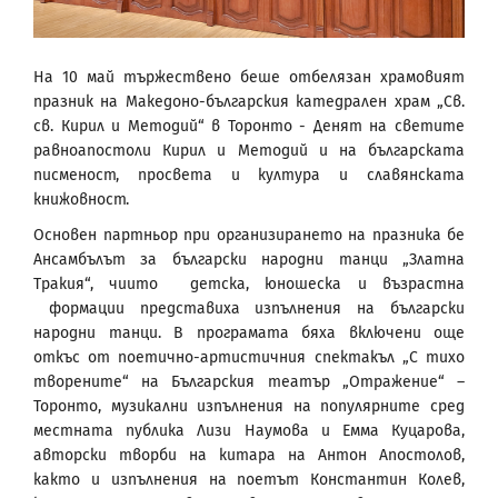
На 10 май тържествено беше отбелязан храмовият
празник на Македоно-българския катедрален храм „Св.
св. Кирил и Методий“ в Торонто - Денят на светите
равноапостоли Кирил и Методий и на българската
писменост, просвета и култура и славянската
книжовност.
Основен партньор при организирането на празника бе
Ансамбълът за български народни танци „Златна
Тракия“, чиито детска, юношеска и възрастна
формации представиха изпълнения на български
народни танци. В програмата бяха включени още
откъс от поетично-артистичния спектакъл „С тихо
творените“ на Българския театър „Отражение“ –
Торонто, музикални изпълнения на популярните сред
местната публика Лизи Наумова и Емма Куцарова,
авторски творби на китара на Антон Апостолов,
както и изпълнения на поетът Константин Колев,