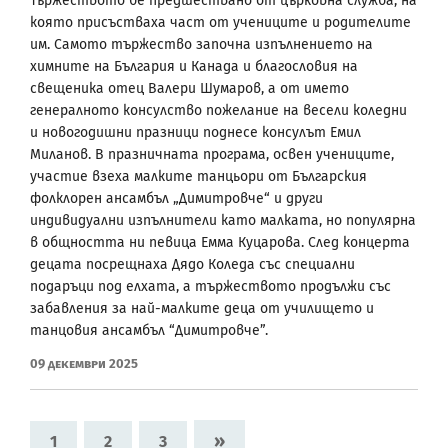
Тържеството бе предшествано от църковна служба, на
която присъстваха част от учениците и родителите
им. Самото тържество започна изпълнението на
химните на България и Канада и благословия на
свещеника отец Валери Шумаров, а от името
генералното консулство пожелание на весели коледни
и новогодишни празници поднесе консулът Емил
Миланов. В празничната програма, освен учениците,
участие взеха малките танцьори от Българския
фолклорен ансамбъл „Димитровче“ и други
индивидуални изпълнители като малката, но популярна
в общността ни певица Емма Куцарова. След концерта
децата посрещнаха Дядо Коледа със специални
подаръци под елхата, а тържеството продължи със
забавления за най-малките деца от училището и
танцовия ансамбъл “Димитровче”.
09 Декември 2025
»
1
2
3