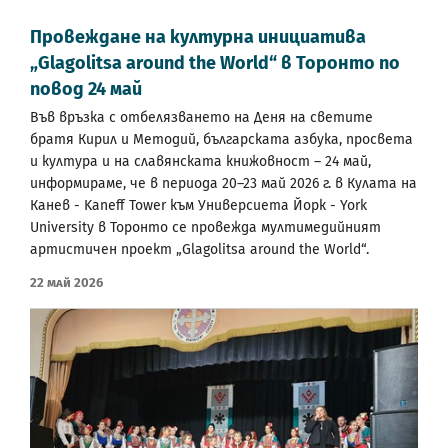
Провеждане на културна инициатива
„Glagolitsa around the World“ в Торонто по
повод 24 май
Във връзка с отбелязването на Деня на светите
братя Кирил и Методий, българската азбука, просвета
и култура и на славянската книжовност – 24 май,
информираме, че в периода 20–23 май 2026 г. в Кулата на
Канев - Kaneff Tower към Универсиета Йорк - York
University в Торонто се провежда мултимедийният
артистичен проект „Glagolitsa around the World“.
22 Май 2026