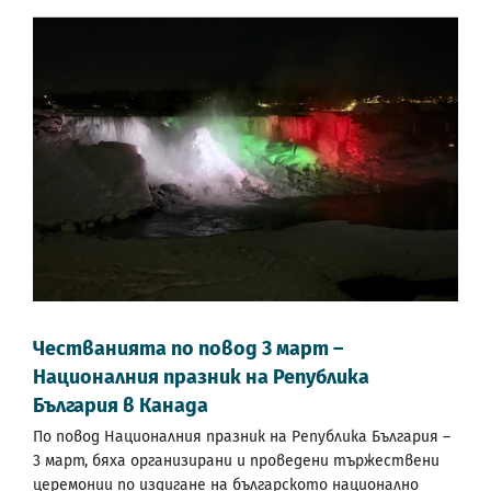
Честванията по повод 3 март –
Националния празник на Република
България в Канада
По повод Националния празник на Република България –
3 март, бяха организирани и проведени тържествени
церемонии по издигане на българското национално