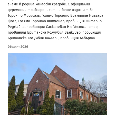
знаме в редица канадски градове. С официални
церемонии трибагреникът ни беше издигнат в:
Торонто Мисисага, Голямо Торонто Брамптън Ниагара
Фолс, Голямо Торонто Китченер, провинция Онтарио
Реджайна, провинция Саскачеван Ню Уестминстер,
провинция Британска Колумбия Ванкувър, провинция
Британска Колумбия Калгари, провинция Албърта
06 Март 2026