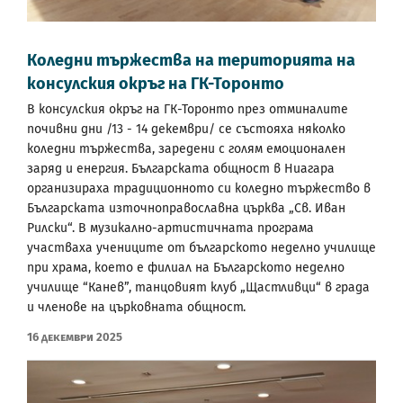
Коледни тържества на територията на
консулския окръг на ГК-Торонто
В консулския окръг на ГК-Торонто през отминалите
почивни дни /13 - 14 декември/ се състояха няколко
коледни тържества, заредени с голям емоционален
заряд и енергия. Българската общност в Ниагара
организираха традиционното си коледно тържество в
Българската източноправославна църква „Св. Иван
Рилски“. В музикално-артистичната програма
участваха учениците от българското неделно училище
при храма, което е филиал на Българското неделно
училище “Канев”, танцовият клуб „Щастливци“ в града
и членове на църковната общност.
16 Декември 2025