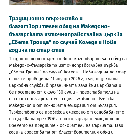
Традиционно тържество и
благотворителен обяд на Македоно-
българската източноправославна църква
„Света Троица“ по случай Коледа и Нова
година по стар стил
Традиционното тържество и благотворителен обяд на
Македоно-българската източноправославна църква
„Света Троица“ по случай Коледа и Нова година по стар
стил се проведе на 11 януари 2026 г., след неделната
църковна служба, в празничната зала към църквата и
бе посетено от около 130 души – представители на
старата българска емиграция – главно от Егейска
Македония и от по-новата емиграция от България.
Тържеството се провежда ежегодно от основаването
на църквата през 1976 г. и носи заряда и емоциите от
времето на предците - основатели на църквата. Тази
година средствата от благотворителния обяд и