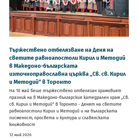
Тържествено отбелязване на Деня на
светите равноапостоли Кирил и Методий
в Македоно-българската
източноправославна църква „Св. св. Кирил
и Методий“ в Торонто
На 10 май беше тържествено отбелязан храмовият
празник на в Македоно-българския катедрален храм „Св.
св. Кирил и Методий“ в Торонто - Денят на светите
равноапостоли Кирил и Методий и на българската
писменост, просвета и култура и славянската
книжовност
12 Май 2026