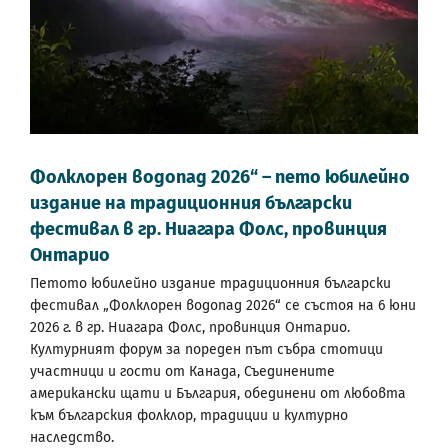
Фолклорен водопад 2026“ – пето юбилейно
издание на традиционния български
фестивал в гр. Ниагара Фолс, провинция
Онтарио
Петото юбилейно издание традиционния български
фестивал „Фолклорен водопад 2026“ се състоя на 6 юни
2026 г. в гр. Ниагара Фолс, провинция Онтарио.
Културният форум за пореден път събра стотици
участници и гости от Канада, Съединените
американски щати и България, обединени от любовта
към българския фолклор, традиции и културно
наследство.