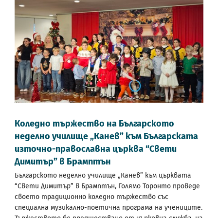
Коледно тържество на Българското
неделно училище „Канев” към Българската
източно-православна църква “Свети
Димитър” в Брамптън
Българското неделно училище „Канев” към църквата
“Свети Димитър” в Брамптън, Голямо Торонто проведе
своето традиционно коледно тържество със
специална музикално-поетична програма на учениците.