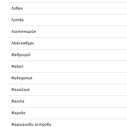
Ливан
Литва
Лихтенщайн
Люксембург
Мавриций
Макао
Македония
Малайзия
Малта
Мароко
Маршалови острови