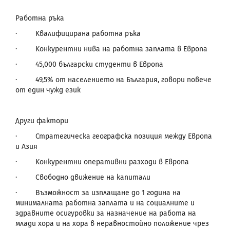
Работна ръка
·
K
валифицирана работна ръка
·
K
онкурентни нива на работна заплата в Европа
·
45,000 български студенти в Европа
·
49,5%
от населението на България, говори повече
от един чужд език
Други фактори
·
Стратегическа географска позиция между Европа
и Азия
·
K
онкурентни оперативни разходи в Европа
·
Свободно движение на капитали
·
Възможност за изплащане до 1 година на
минималната работна заплата и на социалните и
здравните осигуровки за назначение на работа на
млади хора и на хора в неравностойно положение чрез