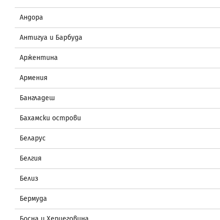
Андора
Антигуа и Барбуда
Аржентина
Армения
Бангладеш
Бахамски острови
Беларус
Белгия
Белиз
Бермуда
Босна и Херцеговина