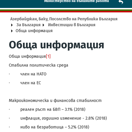
Mинистерство на външните работи
Азербайджан, Баку, Посолство на Република България
За България
Инвестиции в България
Обща информация
Обща информация
Обща информация
[1]
Стабилна политическа среда
·
член на НАТО
·
член на ЕС
Макроикономическа и финансова стабилност
·
реален ръст на БВП –
3
.
1
% (201
8
)
·
инфлация, годишно изменение - 2.8% (2018)
·
ниво на безработица –
5
.2% (2018)