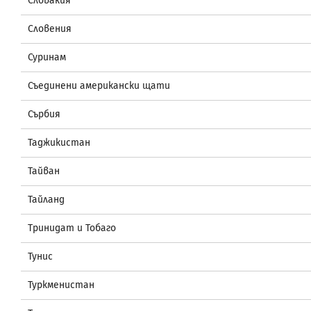
Словакия
Словения
Суринам
Съединени американски щати
Сърбия
Таджикистан
Тайван
Тайланд
Тринидат и Тобаго
Тунис
Туркменистан