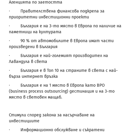
Агенцията по заетостта
·
Правителствена финансова подкрепа за
приоритетни инвестиционни проекти
·
България е на 3-то място в Европа по наличие на
паметници на културата
·
90 % от автомобилите в Европа имат части
произведени в България
·
България е най-големият производител на
Лавандула в света
·
България е в Топ 10 на страните в света с най-
бърза интернет връзка
·
България е на 1 място в Европа като
BPO
(business process outsourcing)
дестинация и на 3-то
място в световен мащаб.
Стимули според закона за насърчаване на
инвестициите
·
Информационно обслужване и съкратени