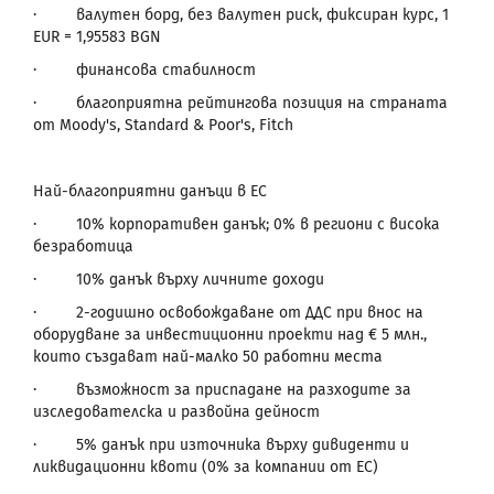
·
валутен борд, без валутен риск, фиксиран курс
, 1
EUR
= 1,95583
BGN
·
финансова стабилност
·
благоприятна рейтингова позиция на страната
от Moody's, Standard & Poor's, Fitch
Най-благоприятни данъци в ЕС
·
10% корпоративен данък; 0% в региони с висока
безработица
·
10% данък върху личните доходи
·
2-годишно освобождаване от ДДС при внос на
оборудване за инвестиционни проекти над € 5 млн.,
които създават най-малко 50 работни места
·
възможност за приспадане на разходите за
изследователска и развойна дейност
·
5% данък при източника върху дивиденти и
ликвидационни квоти (0% за компании от ЕС)