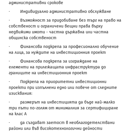
административни срокове
·
Индивидуално административно обслужване
·
Възможност за придобиване без търг на право на
собственост и ограничени вещни права върху
недвижими имоти - частна държавна или частна
общинска собственост
·
Финансова подкрепа за професионално обучение
на лица, за нуждите на инвестиционния проект
·
Финансова подкрепа за изграждане на
елементи на прилежащата инфраструктура до
границите на инвестиционния проект
·
Подкрепа на приоритетни инвестиционни
проекти при изпълнени едно или повече от следните
изисквания:
·
размерът на инвестицията да бъде най-малко
три пъти по-голям от минималния за сертифициране
на клас А
·
да създават заетост в необлагодетелствани
райони или във високотехнологични дейности