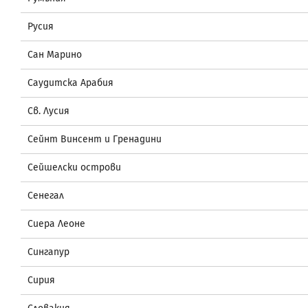
Русия
Сан Марино
Саудитска Арабия
Св. Лусия
Сейнт Винсент и Гренадини
Сейшелски острови
Сенегал
Сиера Леоне
Сингапур
Сирия