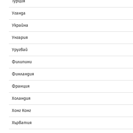
Турция
Уганда
Украйна
Унгария
Уругвай
Филипини
Финландия
Франция
Холандия
Хонг Конг
Хърватия