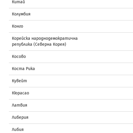
Китай
Колумбия
Конго
Корейска народнодемократична
република (Северна Корея)
Косово
Коста Рика
Кувейт
Кюрасао
Латвия
Либерия
Либия