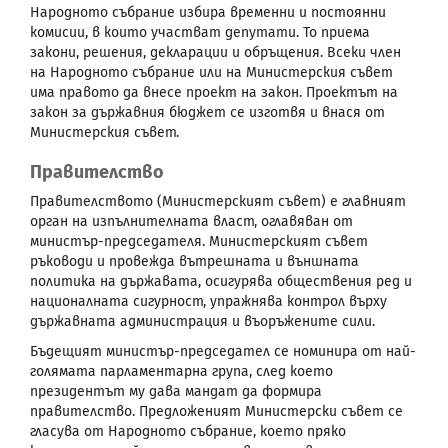
Народното събрание избира временни и постоянни
комисии, в които участват депутати. То приема
закони, решения, декларации и обръщения. Всеки член
на Народното събрание или на Министерския съвет
има правото да внесе проект на закон. Проектът на
закон за държавния бюджет се изготвя и внася от
Министерския съвет.
Правителство
Правителството (Министерският съвет) е главният
орган на изпълнителната власт, оглавяван от
министър-председателя. Министерският съвет
ръководи и провежда вътрешната и външната
политика на държавата, осигурява обществения ред и
националната сигурност, упражнява контрол върху
държавната администрация и въоръжените сили.
Бъдещият министър-председател се номинира от най-
голямата парламентарна група, след което
президентът му дава мандат да формира
правителство. Предложеният Министерски съвет се
гласува от Народното събрание, което пряко