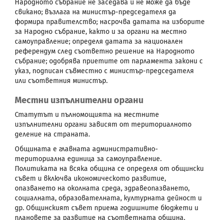
Народното събрание не заседава и не може да бъде
свикано; възлага на министър-председателя да
формира правителство; насрочва датата на изборите
за Народно събрание, както и за органи на местно
самоуправление; определя датата за национален
референдум след съответно решение на Народното
събрание; одобрява приетите от парламента закони с
указ, подписан съвместно с министър-председателя
или съответния министър.
Местни изпълнителни органи
Статутът и пълномощията на местните
изпълнителни органи зависят от териториалното
деление на страната.
Общината е главната административно-
териториална единица за самоуправление.
Политиката на всяка община се определя от общински
съвет и включва икономическото развитие,
опазването на околната среда, здравеопазването,
социалната, образователната, културната дейност и
др. Общинският съвет приема годишните бюджети и
плановете за развитие на съответната община.