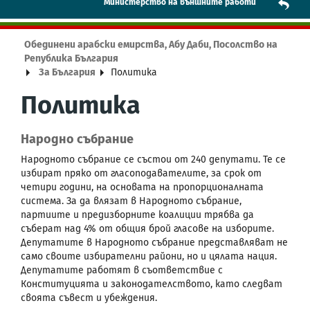
Mинистерство на външните работи
Обединени арабски емирства, Абу Даби, Посолство на
Република България
За България
Политика
Политика
Народно събрание
Народното събрание се състои от 240 депутати. Те се
избират пряко от гласоподавателите, за срок от
четири години, на основата на пропорционалната
система. За да влязат в Народното събрание,
партиите и предизборните коалиции трябва да
съберат над 4% от общия брой гласове на изборите.
Депутатите в Народното събрание представляват не
само своите избирателни райони, но и цялата нация.
Депутатите работят в съответствие с
Конституцията и законодателството, като следват
своята съвест и убеждения.