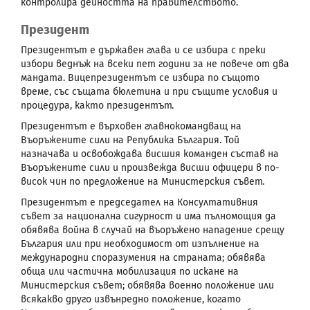
контролира дейността на правителството.
Президент
Президентът е държавен глава и се избира с преки
избори веднъж на всеки пет години за не повече от два
мандата. Вицепрезидентът се избира по същото
време, със същата бюлетина и при същите условия и
процедура, както президентът.
Президентът е върховен главнокомандващ на
Въоръжените сили на Република България. Той
назначава и освобождава висшия команден състав на
Въоръжените сили и произвежда висши офицери в по-
висок чин по предложение на Министерския съвет.
Президентът е председател на Консултативния
съвет за национална сигурност и има пълномощия да
обявява война в случай на въоръжено нападение срещу
България или при необходимост от изпълнение на
международни споразумения на страната; обявява
обща или частична мобилизация по искане на
Министерския съвет; обявява военно положение или
всякакво друго извънредно положение, когато