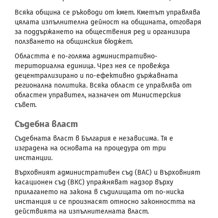
Всяка община се ръководи от кмет. Кметът управлява
цялата изпълнителна дейност на общината, отговаря
за поддържането на обществения ред и организира
ползването на общинския бюджет.
Областта е по-голяма административно-
териториална единица. Чрез нея се провежда
децентрализирано и по-ефективно държавната
регионална политика. Всяка област се управлява от
областен управител, назначен от Министерския
съвет.
Съдебна власт
Съдебната власт в България е независима. Тя е
изградена на основата на процедура от три
инстанции.
Върховният административен съд (ВАС) и Върховният
касационен съд (ВКС) упражняват надзор върху
прилагането на закона в съдилищата от по-ниска
инстанция и се произнасят относно законността на
действията на изпълнителната власт.