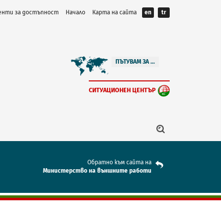
нти за достъпност
Начало
Карта на сайта
en
tr
ПЪТУВАМ ЗА ...
СИТУАЦИОНЕН ЦЕНТЪР
Обратно към сайта на
Mинистерство на външните работи