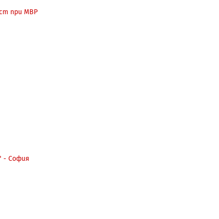
ст при МВР
" - София