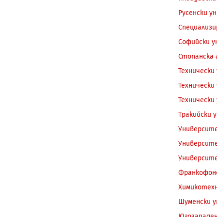
Русенски у
Специализи
Софийски у
Стопанска а
Технически
Технически
Технически
Тракийски 
Университе
Университе
Университе
Франкофонс
Химикотехн
Шуменски 
Югозападен