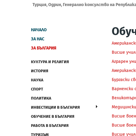
Турция, Одрин, Генерално консулство на Републик
Обуч
НАЧАЛО
ЗА НАС
Американск
ЗА БЪЛГАРИЯ
Висше учил
Аграрен ун
КУЛТУРА И РЕЛИГИЯ
Американск
ИСТОРИЯ
Бургаски с
НАУКА
Варненски 
СПОРТ
Великотърн
ПОЛИТИКА
Медицински
ИНВЕСТИЦИИ В БЪЛГАРИЯ
Висше воен
ОБУЧЕНИЕ В БЪЛГАРИЯ
Висше воен
РАБОТА В БЪЛГАРИЯ
Висше учил
ТУРИЗЪМ