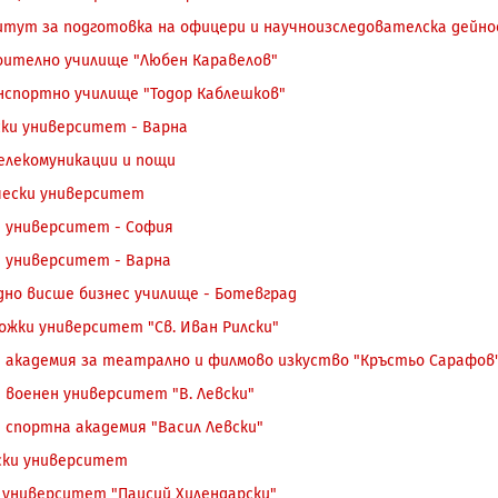
тут за подготовка на офицери и научноизследователска дейно
ително училище "Любен Каравелов"
спортно училище "Тодор Каблешков"
ки университет - Варна
елекомуникации и пощи
чески университет
 университет - София
 университет - Варна
но висше бизнес училище - Ботевград
ожки университет "Св. Иван Рилски"
 академия за театрално и филмово изкуство "Кръстьо Сарафов
 военен университет "В. Левски"
 спортна академия "Васил Левски"
ски университет
 университет "Паисий Хилендарски"