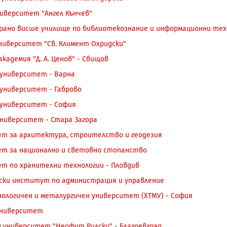
ниверситет "Ангел Кънчев"
рано висше училище по библиотекознание и информационни тех
ниверситет "Св. Климент Охридски"
кадемия "Д. А. Ценов" - Свищов
 университет - Варна
 университет - Габрово
 университет - София
университет - Стара Загора
т за архитектура, строителство и геодезия
т за национално и световно стопанство
т по хранителни технологии - Пловдив
ки институт по администрация и управление
ологичен и металургичен университет (ХТМУ) - София
университет
 университет "Неофит Рилски" - Благоевград