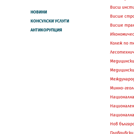
Висш инсти
НОВИНИ
Висше стро
КОНСУЛСКИ УСЛУГИ
Висше тран
АНТИКОРУПЦИЯ
Икономичес
Колеж по т
Лесотехни
Медицински
Медицински
Международ
Минно-геол
Национална
Национален
Национална
Нов българ
Пловдивски