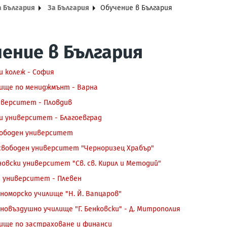
а България
За България
Обучение в България
ение в България
и колеж - София
ище по мениджмънт - Варна
иверситет - Пловдив
и университет - Благоевград
вободен университет
свободен университет "Черноризец Храбър"
овски университет "Св. св. Кирил и Методий"
 университет - Плевен
номорско училище "Н. Й. Вапцаров"
новъздушно училище "Г. Бенковски" - Д. Митрополия
ище по застраховане и финанси