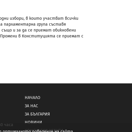
дни избори, в които участват всички
ата парламентарна група съставя
 също и за да се приемат обикновени
 Промени в Конституцията се приемат с
НАЧАЛО
ЗА НАС
ЗА БЪЛГАРИЯ
НОВИНИ
30 часа
КОНСУЛСКИ УСЛУГИ
от оптималното поведение на сайта.