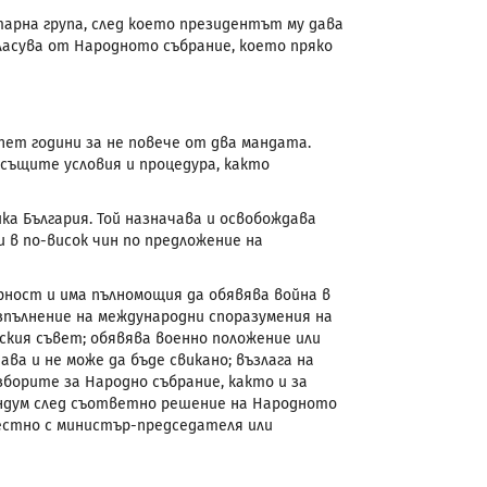
рна група, след което президентът му дава
асува от Народното събрание, което пряко
пет години за не повече от два мандата.
същите условия и процедура, както
а България. Той назначава и освобождава
 в по-висок чин по предложение на
ност и има пълномощия да обявява война в
зпълнение на международни споразумения на
ския съвет; обявява военно положение или
ва и не може да бъде свикано; възлага на
орите за Народно събрание, както и за
ендум след съответно решение на Народното
местно с министър-председателя или