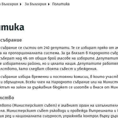
а България
За България
Политика
итика
 събрание
събрание се състои от 240 депутати. Те се избират пряко от г
а на пропорционалната система. За да влязат в Народното съб
съберат над 4% от общия брой гласове на изборите. Депутати
е избирателни райони, но и цялата нация. Депутатите работ
лството, като следват своята съвест и убеждения.
събрание избира временни и постоянни комисии, в които участв
 и обръщения. Всеки член на Народното събрание или на Минист
ектът на закон за държавния бюджет се изготвя и внася от Ми
лство
вото (Министерският съвет) е главният орган на изпълнителн
ля. Министерският съвет ръководи и провежда вътрешната и 
я ред и националната сигурност, упражнява контрол върху дъ