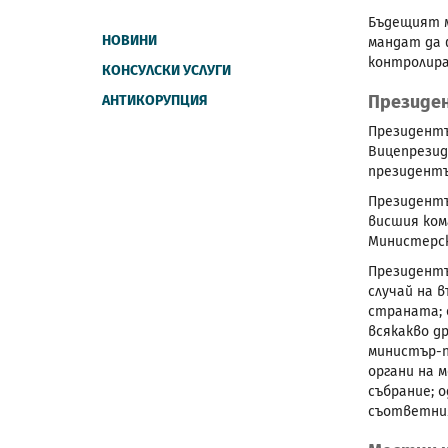
Бъдещият м
НОВИНИ
мандат да 
контролир
КОНСУЛСКИ УСЛУГИ
Президе
АНТИКОРУПЦИЯ
Президентъ
Вицепрезид
президент
Президентъ
висшия ком
Министерск
Президентъ
случай на 
страната; 
всякакво д
министър-п
органи на 
събрание; 
съответни