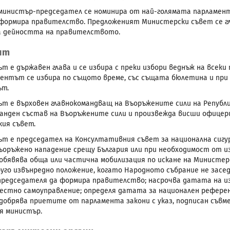
инистър-председател се номинира от най-голямата парламента
формира правителство. Предложеният Министерски съвет се гл
а дейността на правителството.
нт
т е държавен глава и се избира с преки избори веднъж на всеки 
ентът се избира по същото време, със същата бюлетина и при 
ът.
т е върховен главнокомандващ на Въоръжените сили на Републик
анден състав на Въоръжените сили и произвежда висши офицери
ия съвет.
т е председател на Консултативния съвет за национална сигур
въоръжено нападение срещу България или при необходимост от и
обявява обща или частична мобилизация по искане на Министер
руго извънредно положение, когато Народното събрание не заседа
редседателя да формира правителство; насрочва датата на изб
местно самоуправление; определя датата за национален рефер
одобрява приетите от парламента закони с указ, подписан съв
я министър.