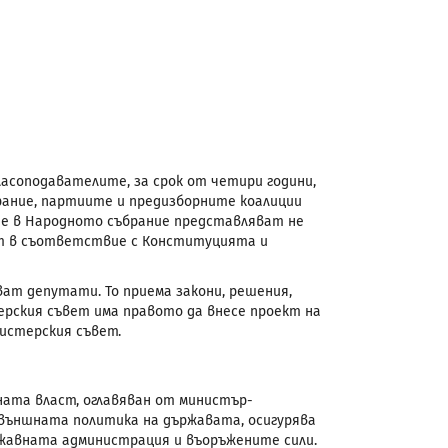
ласоподавателите, за срок от четири години,
рание, партиите и предизборните коалиции
те в Народното събрание представляват не
ят в съответствие с Конституцията и
ат депутати. То приема закони, решения,
ерския съвет има правото да внесе проект на
нистерския съвет.
ата власт, оглавяван от министър-
външната политика на държавата, осигурява
ржавната администрация и въоръжените сили.