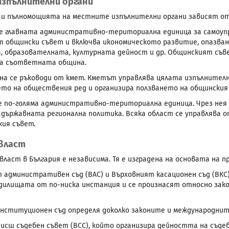
изпълнителни органи
 пълномощията на местните изпълнителни органи зависят от
 главната административно-териториална единица за самоупр
т общински съвет и включва икономическото развитие, опазван
, образователната, културната дейност и др. Общинският съ
на съответната община.
на се ръководи от кмет. Кметът управлява цялата изпълнител
то на обществения ред и организира ползването на общинския
 по-голяма административно-териториална единица. Чрез нея 
държавната регионална политика. Всяка област се управлява о
ия съвет.
власт
власт в България е независима. Тя е изградена на основата на 
 административен съд (ВАС) и Върховният касационен съд (ВКС
ъдилищата от по-ниска инстанция и се произнасят относно за
нституционен съд определя доколко законите и международнит
Висш съдебен съвет (ВСС), който организира дейността на съде