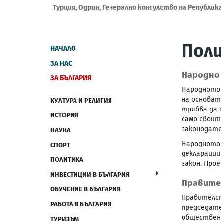
Турция, Одрин, Генерално консулство на Републик
Пол
НАЧАЛО
ЗА НАС
Народно
ЗА БЪЛГАРИЯ
Народното 
на основат
КУЛТУРА И РЕЛИГИЯ
трябва да 
ИСТОРИЯ
само своит
законодате
НАУКА
Народното 
СПОРТ
декларации
ПОЛИТИКА
закон. Про
ИНВЕСТИЦИИ В БЪЛГАРИЯ
Правите
ОБУЧЕНИЕ В БЪЛГАРИЯ
Правителст
РАБОТА В БЪЛГАРИЯ
председате
обществени
ТУРИЗЪМ