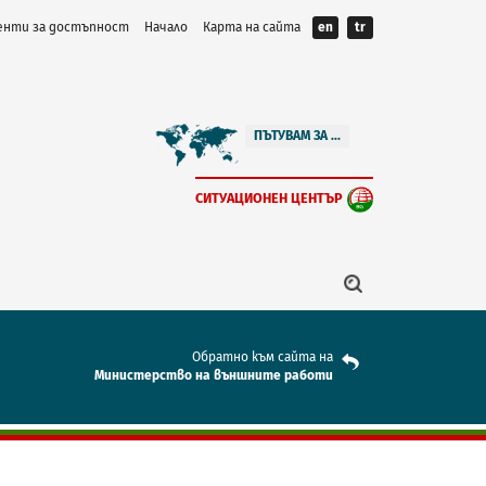
нти за достъпност
Начало
Карта на сайта
en
tr
ПЪТУВАМ ЗА ...
СИТУАЦИОНЕН ЦЕНТЪР
Обратно към сайта на
Mинистерство на външните работи