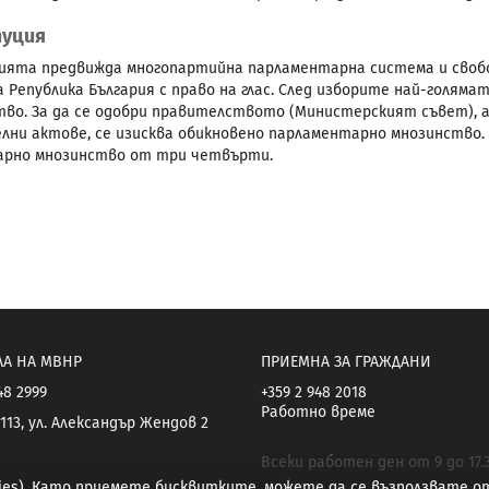
уция
ята предвижда многопартийна парламентарна система и свобо
а Република България с право на глас. След изборите най-голям
во. За да се одобри правителството (Министерският съвет), а
лни актове, се изисква обикновено парламентарно мнозинство.
арно мнозинство от три четвърти.
ЛА НА МВНР
ПРИЕМНА ЗА ГРАЖДАНИ
48 2999
+359 2 948 2018
Работно време
113, ул. Александър Жендов 2
Всеки работен ден от 9 до 17.
kies). Като приемете бисквитките, можете да се възползвате 