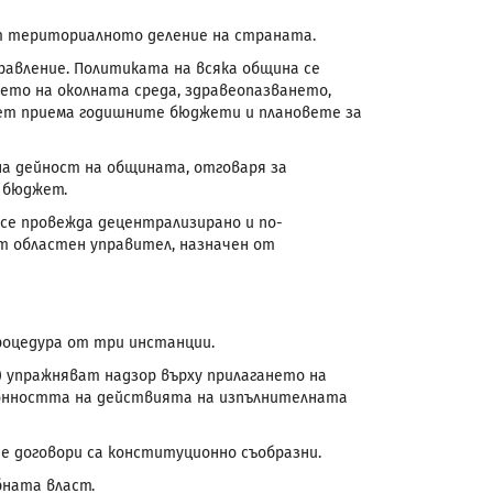
 териториалното деление на страната.
авление. Политиката на всяка община се
ето на околната среда, здравеопазването,
вет приема годишните бюджети и плановете за
на дейност на общината, отговаря за
 бюджет.
се провежда децентрализирано и по-
т областен управител, назначен от
процедура от три инстанции.
) упражняват надзор върху прилагането на
конността на действията на изпълнителната
е договори са конституционно съобразни.
бната власт.