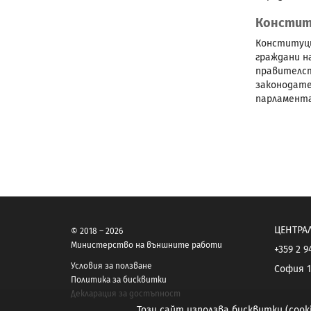
Констит
Конституци
граждани н
правителст
законодате
парламент
ЦЕНТРА
© 2018 – 2026
Министерство на външните работи
+359 2 9
Условия за ползване
София 1
Политика за бисквитки
Декларация за достъпност
Този сайт използва бисквитки (coo