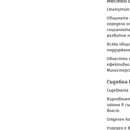
Местни 
Статутът и
Общината е
определя о
социалната
развитие 
Всяка общи
поддържане
Областта е
ефективно 
Министерск
Съдебна 
Съдебната 
Върховният
закона в с
власт.
Отделен Ко
Учреден е 