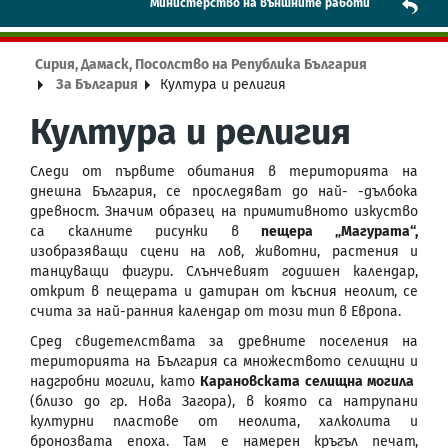
Mинистерство на външните работи
Сирия, Дамаск, Посолство на Република България
За България
Култура и религия
Култура и религия
Следи от първите обитания в територията на
днешна България, се проследяват до най- -дълбока
древност. Значим образец на примитивното изкуство
са скалните рисунки в
пещера „Магурата“,
изобразяващи сцени на лов, животни, растения и
танцуващи фигури. Слънчевият годишен календар,
открит в пещерата и датиран от късния неолит, се
счита за най-ранния календар от този тип в Европа.
Сред свидетелствата за древните поселения на
територията на България са множеството селищни и
надгробни могили, като
Карановската селищна могила
(близо до гр. Нова Загора), в която са натрупани
културни пластове от неолита, халколита и
бронозвата епоха. Там е намерен кръгъл печат,