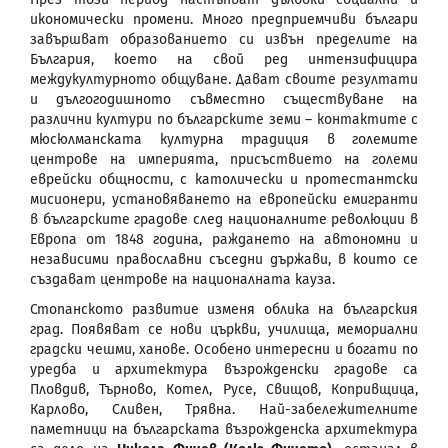
икономически прoмени. Много предприемчиви българи
завършват образованието си извън пределите на
България, което на свой ред интензифицира
междукултурното общуване. Дават своите резултати
и дългогодишното съвместно съществуване на
различни култури по българските земи – контактите с
мюсюлманската културна традиция в големите
центрове на империята, присъствието на големи
еврейски общности, с католически и протестантски
мисионери, установяването на европейски емигранти
в българските градове след националните революции в
Европа от 1848 година, раждането на автономни и
независими православни съседни държави, в които се
създават центрове на националната кауза.
Стопанското развитие изменя облика на българския
град. Появяват се нови църкви, училища, мемориални
градски чешми, ханове. Особено интересни и богати по
уредба и архитектура възрожденски градове са
Пловдив, Търново, Котел, Русе, Свищов, Копривщица,
Карлово, Сливен, Трявна. Най-забележителните
паметници на българската възрожденска архитектура