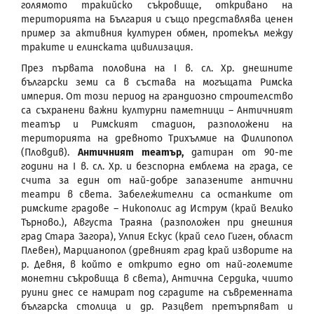
голямото тракийско съкровище, откривано на
територията на България и също представлява ценен
пример за активния културен обмен, протекъл между
траките и елинската цивилизация.
През първата половина на I в. сл. Хр. днешните
български земи са в състава на могъщата Римска
империя. От този период на грандиозно строителство
са съхранени важни културни паметници – Античният
театър и Римският стадион, разположени на
територията на древното Трихълмиe на Филипопол
(Пловдив).
Античният театър,
датиран от 90-те
години на I в. сл. Хр. и безспорна емблема на града, се
счита за един от най-добре запазените антични
театри в света. Забележителни са останките от
римските градове – Никополис ад Иструм (край Велико
Търново.), Августа Траяна (разположен при днешния
град Стара Загора), Улпия Ескус (край село Гиген, област
Плевен), Марцианопол (древният град край изворите на
р. Девня, в който е открито едно от най-големите
монетни съкровища в света), Антична Сердика, чиито
руини днес се намират под сградите на съвременната
българска столица и др. Разцвет претърпяват и