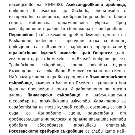
наследство на ЮНЕСКО.
Александровката гробница
,
открита в близост до Хасково, впечатлява с
експресивни стенописи, изобразяващи ловни и бойни
сецни, живописна орнаментална украса. Сред
многобройните тракийски светилища се открояват -
Перперикон
(най-големият древен култов център на
Балканите, известен с прочутия храм на Дионис,
откъдето са извършени съдбоносни предсказания);
тракийският култов комплекс край Старосел
(най-
големият царски комплекс с мавзолей открит досега.
Тракийските съкровища, които отдавна будят
възхищение, са показвани в много страни по света.
Най-загадъчното и древно сред тях е
Вълчитрънското
съкровище,
намерено близо до Плевен и датирано към
края на бронзовата епоха. Изработеното от чисто
злато
Панагюрско съкровище
е забележителен
шедьовър на тракийското изкуство. Характерно за
изработката на този култов сервиз, състоящ се от 9
съда, са жанровите сцени, заимствани от
древногръцката митология, а орнаменталните мотиви
добавят своеобразен тракийски оттенък.
Рогозенското сребърно съкровище
се слави като най-