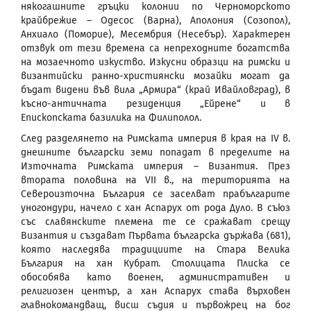
някогашните гръцки колонии по Черноморското
крайбрежие – Одесос (Варна), Аполония (Созопол),
Анхиало (Поморие), Месембрия (Несебър). Характерен
отзвук от тези времена са непреходните богатства
на мозаечното изкуство. Изкусни образци на римски и
византийски ранно-християнски мозайки могат да
бъдат видени във вила „Армира“ (край Ивайловград), в
късно-античната резиденция „Ейрене“ и в
Епископската базилика на Филиполол.
След разделянето на Римската империя в края на IV в.
днешните български земи попадат в пределите на
Източната Римската империя – Византия. През
втората половина на VII в., на територията на
Североизточна България се заселват прабългарите
уногондури, начело с хан Аспарух от рода Дуло. В съюз
със славянските племена те се сражават срещу
Византия и създават Първата българска държава (681),
която наследява традициите на Стара Велика
България на хан Кубрат. Столицата Плиска се
обособява като военен, административен и
религиозен център, а хан Аспарух става върховен
главнокомандващ, висш съдия и първожрец на бог