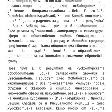
Характерно е, че много от най-активните поборници и
организатори на национално освободителното
движение от втората половина на века - Георги Сава
Раковски, Любен Каравелов, Христо Ботев, Апостолът
на свободата и радетел за „чиста и свята република“
– Васил Левски, имат роля и в развитието на
българската публицистика, литература и много други
сфери на обществения живот. Столицата на
Османската империя – Цариград е световно средище,
сред което българската общност има своето запазено
място като църковен, книжовен и образователен
център и точка на контакт с големите европейски
култури.
През 1878 г., в резултат на Руско-турската
освободителна война, българската държава е
възстановена. Периодът след Освобождението се
характеризира с все по-осезателен културен подем,
свързан с жанрово и стилово многообразие в
множество сфери на изкуството. Безценен е приносът
на чешките художници Ян (Иван) Мърквичка, и Ярослав
Вешин. Създава се и Рисувалното училище – днес
Художествена академия, като много от нейните