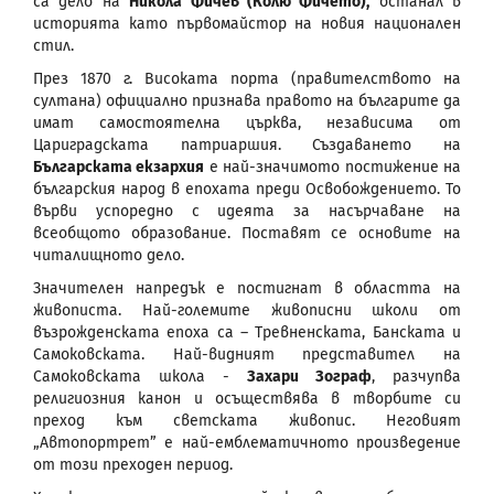
са дело на
Никола Фичев (Колю Фичето),
останал в
историята като първомайстор на новия национален
стил.
През 1870 г. Високата порта (правителството на
султана) официално признава правото на българите да
имат самостоятелна църква, независима от
Цариградската патриаршия. Създаването на
Българската екзархия
е най-значимото постижение на
българския народ в епохата преди Освобождението. То
върви успоредно с идеята за насърчаване на
всеобщото образование. Поставят се основите на
читалищното дело.
Значителен напредък е постигнат в областта на
живописта. Най-големите живописни школи от
възрожденската епоха са – Тревненската, Банската и
Самоковската. Най-видният представител на
Самоковската школа -
Захари Зограф
, разчупва
религиозния канон и осъществява в творбите си
преход към светската живопис. Неговият
„Автопортрет” е най-емблематичното произведение
от този преходен период.