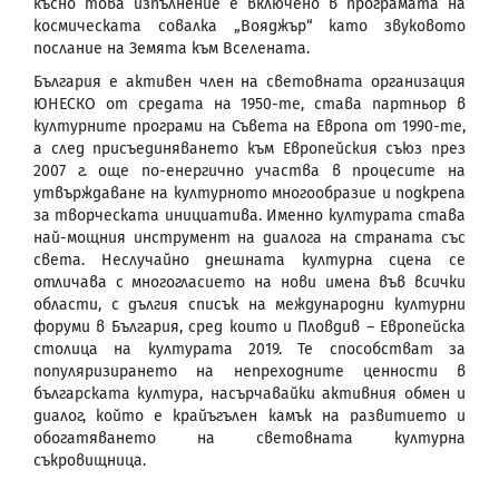
късно това изпълнение е включено в програмата на
космическата совалка „Вояджър“ като звуковото
послание на Земята към Вселената.
България е активен член на световната организация
ЮНЕСКО от средата на 1950-те, става партньор в
културните програми на Съвета на Европа от 1990-те,
а след присъединяването към Европейския съюз през
2007 г. още по-енергично участва в процесите на
утвърждаване на културното многообразие и подкрепа
за творческата инициатива. Именно културата става
най-мощния инструмент на диалога на страната със
света. Неслучайно днешната културна сцена се
отличава с многогласието на нови имена във всички
области, с дългия списък на международни културни
форуми в България, сред които и Пловдив – Европейска
столица на културата 2019. Те способстват за
популяризирането на непреходните ценности в
българската култура, насърчавайки активния обмен и
диалог, който е крайъгълен камък на развитието и
обогатяването на световната културна
съкровищница.