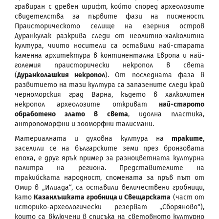
гравиран с древен шрифт, който според археолозите
свидетелства за първите фази на писменост.
Праисторическото селище на езерния остров
Дуранкулак разкрива следи от неолитно-халколитна
култура, чиито носители са оставили най-старата
каменна архитектура в континентална Европа и най-
големия праисторически некропол в света
(
Дуранколашкия некропол
). От последната фаза в
развитието на тази култура са запазените следи край
черноморския град Варна, където в халколитен
некропол археолозите откриват
най-старото
обработено злато в света
, идолна пластика,
антропоморфни и зооморфни талисмани.
Материалната и духовна култура на
траките
,
заселили се на българските земи през бронзовата
епоха, е друг ярък пример за разноцветната културна
палитра на региона. Представителите на
тракийската народност, спомената за пръв път от
Омир в „Илиада“, са оставили величествени гробници,
като
Казанлъшката гробница и Свещарската
(част от
историко-археологически резерват „Сборяново“),
които са включени в списъка на световното културно