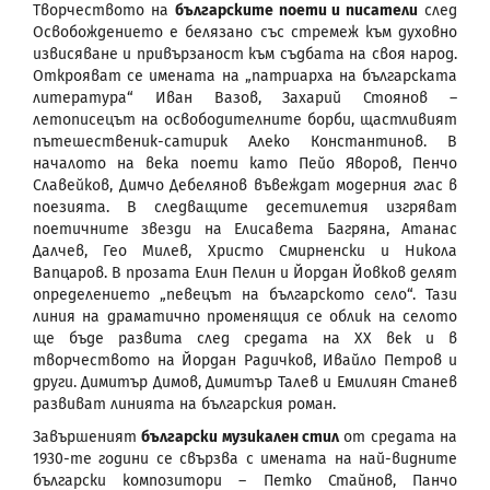
Творчеството на
българските поети и писатели
след
Освобождението е белязано със стремеж към духовно
извисяване и привързаност към съдбата на своя народ.
Открояват се имената на „патриарха на българската
литература“ Иван Вазов, Захарий Стоянов –
летописецът на освободителните борби, щастливият
пътешественик-сатирик Алеко Константинов. В
началото на века поети като Пейо Яворов, Пенчо
Славейков, Димчо Дебелянов въвеждат модерния глас в
поезията. В следващите десетилетия изгряват
поетичните звезди на Елисавета Багряна, Атанас
Далчев, Гео Милев, Христо Смирненски и Никола
Вапцаров. В прозата Елин Пелин и Йордан Йовков делят
определението „певецът на българското село“. Тази
линия на драматично променящия се облик на селото
ще бъде развита след средата на ХХ век и в
творчеството на Йордан Радичков, Ивайло Петров и
други. Димитър Димов, Димитър Талев и Емилиян Станев
развиват линията на българския роман.
Завършеният
български музикален стил
от средата на
1930-те години се свързва с имената на най-видните
български композитори – Петко Стайнов, Панчо