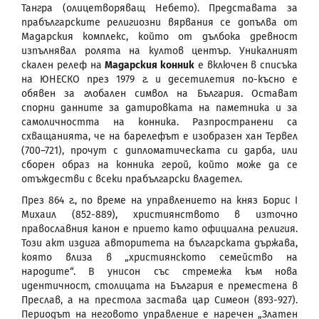
Тангра (олицетворяващ Небето). Представата за
прабългарските религиозни вярвания се допълва от
Мадарския комплекс, който от дълбока древност
изпълнявал ролята на култов център. Уникалният
скален релеф на
Мадарския конник
е включен в списъка
на ЮНЕСКО през 1979 г. и десетилетия по-късно е
обявен за глобален символ на България. Остават
спорни данните за датировката на паметника и за
самоличността на конника. Разпространени са
схващанията, че на барелефът е изобразен хан Тервел
(700–721), прочут с дипломатическата си дарба, или
сборен образ на конника герой, който може да се
отъждестви с всеки прабългарски владетел.
През 864 г., по време на управлението на княз Борис I
Михаил (852-889), християнството в източно
православния канон е прието като официална религия.
Този акт издига авторитета на българската държава,
която влиза в „християнското семейство на
народите“. В унисон със стремежа към нова
идентичност, столицата на България е преместена в
Преслав, а на престола застава цар Симеон (893-927).
Периодът на неговото управление е наречен „Златен