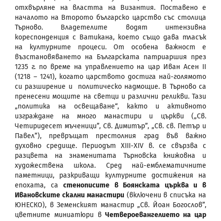
отхвърляне на властта на Византия. Поставено е
началото на Второто българско царство със столица
Търново. Владетелите водят интензивна
кореспонденция с Ватикана, което също дава тласък
на културните процеси. От особена важност е
възстановяването на Българската патриаршия през
1235 г. по време на управлението на цар Иван Асен II
(1218 – 1241), когато царството достига най-голямото
си разширение и политическо надмощие. В Търново са
пренесени мощите на светци и различни реликви. Тази
„политика на освещаване“, както и активното
изграждане на много манастири и църкви („Св.
Четиридесет мъченици”, Св. Димитър”, „Св. св. Петър и
Павел”), превръщат престолния град във важно
духовно средище. Периодът XIII-XIV в. се свързва с
разцвета на знаменитата Търновска книжовна и
художествена школа. Сред най-емблематичните
паметници, разкриващи културните достижения на
епохата, са
стенописите в Боянската църква и в
Ивановските скални манастири
(включени в списъка на
ЮНЕСКО), в Земенският манастир „Св. Йоан Богослов”,
цветните миниатюри в
Четвероевангелието на цар