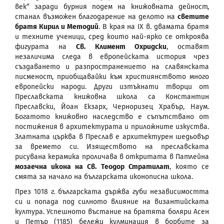
век“ заради бурния подем на книжовната дейност,
станал възможен благодарение на делото на
светите
братя Кирил и Методий
. В края на IX в. двамата братя
и техните ученици, сред които най-ярко се откроява
фигурата на
Св. Климент Охридски
, оставят
незаличима следа в европейската история чрез
създаването и разпространението на славянската
писменост, приобщавайки към християнството много
европейски народи. Други изтъкнати творци от
Преславската книжовна школа са Константин
Преславски, Йоан Екзарх, Черноризец Храбър, Наум.
Богатото книжовно наследство е съпътствано от
постижения в архитектурата и приложните изкуства.
Златната църква в Преслав е архитектурен шедьовър
за времето си. Изяществото на преславската
рисувана керамика проличава в откритата в Патлейна
мозаечна икона на Св. Теодор Стратилат
, която се
смята за начало на българската иконописна школа.
През 1018 г. българската държва губи независимостта
си и попада под силното влияние на византийската
култура. Успешното въстание на братята боляри Асен
и Петър (1185) бележи кулминация в борбите за