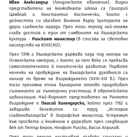
Иван Александър
(Лондонското евангелие). Видни
представители на книжовната школа са Григорий
Цамблак и Константин Костенечки, които с
дейността си оказват влияние върху културата на
други славянски народи. През този период най-голяма
слава достига и един от символите на българската
култура -
Рилският манастир
(в списъка за световно
наследство на ЮНЕСКО).
През 1396 г. българската държава пада под напора на
Османската империя, с което за пет века се прекъсва
самостоятелното й политическо развитие. Първите
наченки на пробуждане на българската духовност са
налице по време на Възраждането (XVIII-XIX в.). През
тази преломна епоха българите отново придобиват
съзнанието за пълноценни участници в европейската
цивилизация. Най-видният представител на Ранното
възраждане е
Паисий Хилендарски,
който през 1762 г.
завършва бележития си труд „История
славянобългарска” в Зографския манастир. Устремът
към просвета и книжнина е доразвит през следващия
век от Петър Берон, Неофит Рилски, Васил Априлов.
През този период настъпват дълбоки социални и