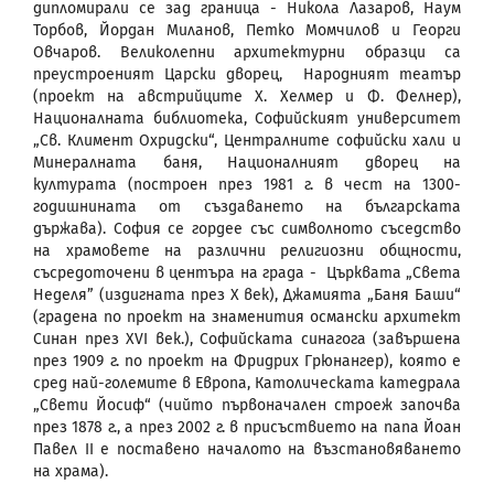
дипломирали се зад граница - Никола Лазаров, Наум
Торбов, Йордан Миланов, Петко Момчилов и Георги
Овчаров. Великолепни архитектурни образци са
преустроеният Царски дворец, Народният театър
(проект на австрийците Х. Хелмер и Ф. Фелнер),
Националната библиотека, Софийският университет
„Св. Климент Охридски“, Централните софийски хали и
Минералната баня, Националният дворец на
културата (построен през 1981 г. в чест на 1300-
годишнината от създаването на българската
държава). София се гордее със символното съседство
на храмовете на различни религиозни общности,
съсредоточени в центъра на града - Църквата „Света
Неделя” (издигната през Х век), Джамията „Баня Баши“
(градена по проект на знаменития османски архитект
Синан през ХVI век.), Софийската синагога (завършена
през 1909 г. по проект на Фридрих Грюнангер), която е
сред най-големите в Европа, Католическата катедрала
„Свети Йосиф“ (чийто първоначален строеж започва
през 1878 г., а през 2002 г. в присъствието на папа Йоан
Павел II е поставено началото на възстановяването
на храма).