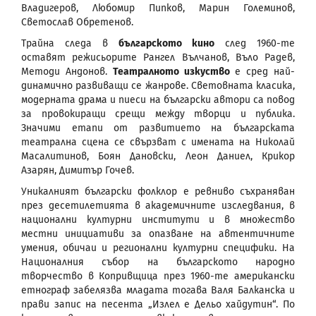
Владигеров, Любомир Пипков, Марин Големинов,
Светослав Обретенов.
Трайна следа в
българското кино
след 1960-те
оставят режисьорите Рангел Вълчанов, Въло Радев,
Методи Андонов.
Театралното изкуство
е сред най-
динамично развиващи се жанрове. Световната класика,
модерната драма и пиеси на български автори са повод
за провокиращи срещи между творци и публика.
Значими етапи от развитието на българската
театрална сцена се свързват с имената на Николай
Масалитинов, Боян Дановски, Леон Даниел, Крикор
Азарян, Димитър Гочев.
Уникалният български фолклор е ревниво съхраняван
през десетилетията в академичните изследвания, в
национални културни институти и в множество
местни инициативи за опазване на автентичните
умения, обичаи и регионални културни специфики. На
Националния събор на българското народно
творчество в Копривщица през 1960-те американски
етнограф забелязва младата тогава Валя Балканска и
прави запис на песента „Излел е Дельо хайдутин“. По