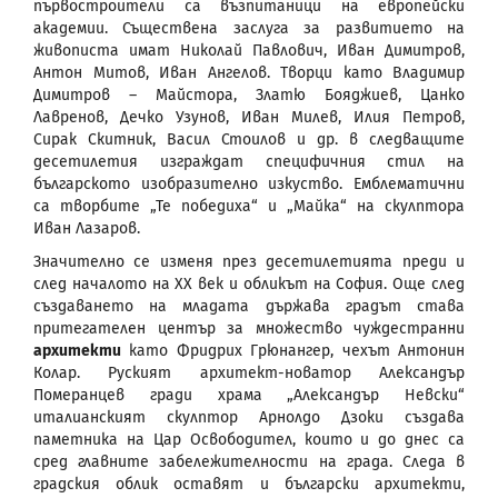
първостроители са възпитаници на европейски
академии. Съществена заслуга за развитието на
живописта имат Николай Павлович, Иван Димитров,
Антон Митов, Иван Ангелов. Творци като Владимир
Димитров – Майстора, Златю Бояджиев, Цанко
Лавренов, Дечко Узунов, Иван Милев, Илия Петров,
Сирак Скитник, Васил Стоилов и др. в следващите
десетилетия изграждат специфичния стил на
българското изобразително изкуство. Емблематични
са творбите „Те победиха“ и „Майка“ на скулптора
Иван Лазаров.
Значително се изменя през десетилетията преди и
след началото на ХХ век и обликът на София. Още след
създаването на младата държава градът става
притегателен център за множество чуждестранни
архитекти
като Фридрих Грюнангер, чехът Антонин
Колар. Руският архитект-новатор Александър
Померанцев гради храма „Александър Невски“
италианският скулптор Арнолдо Дзоки създава
паметника на Цар Освободител, които и до днес са
сред главните забележителности на града. Следа в
градския облик оставят и български архитекти,