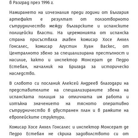
в Разград през 1996 г.
Намирането на изчезналия преди години от България
артефакт е резултат от ползотворното
сътрудничество между българските и испанските
полицейски власти. На церемонията от испанска
страна присъстваха главен комисар Хосе Анхел
Гонсалес, комисар Агустин Хуан Васкес, от
Централното звено за специализирана престъпност и
насилие, както и инспектор Монсерат де Педро
Естебан, началник на Бригада за историческо
наследство.
В словото си посланик Алексей Андреев благодари на
представителите на специализираните звена на
испанската полиция за отличната им работа и
изтъкна значението на тясното оперативно
сътрудничество в двустранен план и в рамките на
европейските структури.
Комисар Хосе Анхел Гонсалес и инспектор Монсерат де
Педро Естебан не скриха задоволството си от