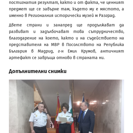
постигнатия резултат, както и от факта, че ценният
предмет ще се завърне там, където му е мястото, а
именно в Регионалния исторически музей м Разград.
Двете страни и занапред ще продължават да
развиват и задълбочават това сътрудничество,
благодарение на което, както и на съдействието на
представителя на МВР в Посолството на Република
България в Мадрид, г-н Емил Крумов, античният
артефакт се завръща отново в страната ни.
Допълнителни снимки