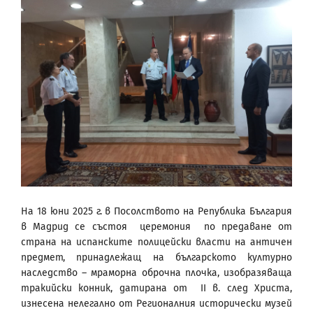
На 18 юни 2025 г. в Посолството на Република България
в Мадрид се състоя церемония по предаване от
страна на испанските полицейски власти на античен
предмет, принадлежащ на българското културно
наследство – мраморна оброчна плочка, изобразяваща
тракийски конник, датирана от II в. след Христа,
изнесена нелегално от Регионалния исторически музей