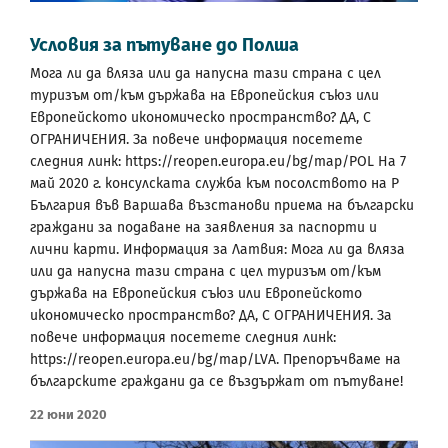
Условия за пътуване до Полша
Мога ли да вляза или да напусна тази страна с цел
туризъм от/към държава на Европейския съюз или
Европейското икономическо пространство? ДА, С
ОГРАНИЧЕНИЯ. За повече информация посетете
следния линк: https://reopen.europa.eu/bg/map/POL На 7
май 2020 г. консулската служба към посолството на Р
България във Варшава възстанови приема на български
граждани за подаване на заявления за паспорти и
лични карти. Информация за Латвия: Мога ли да вляза
или да напусна тази страна с цел туризъм от/към
държава на Европейския съюз или Европейското
икономическо пространство? ДА, С ОГРАНИЧЕНИЯ. За
повече информация посетете следния линк:
https://reopen.europa.eu/bg/map/LVA. Препоръчваме на
българските граждани да се въздържат от пътуване!
22 Юни 2020