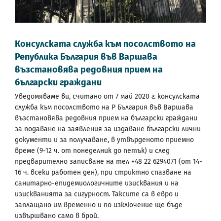
Консулската служба към посолството на
Република България във Варшава
възстановява редовния прием на
български граждани
Уведомяваме ви, считано от 7 май 2020 г. консулската
служба към посолството на Р България във Варшава
възстановява редовния прием на български граждани
за подаване на заявления за издаване български лични
документи и за получаване, в утвърденото приемно
време (9-12 ч. от понеделник до петък) и след
предварително записване на тел +48 22 6294071 (от 14-
16 ч. всеки работен ден), при стриктно спазване на
санитарно-епидемиологичните изисквания и на
изискванията за сигурност. Таксите са в евро и
заплащано им временно и по изключение ще бъде
извършвано само в брой.