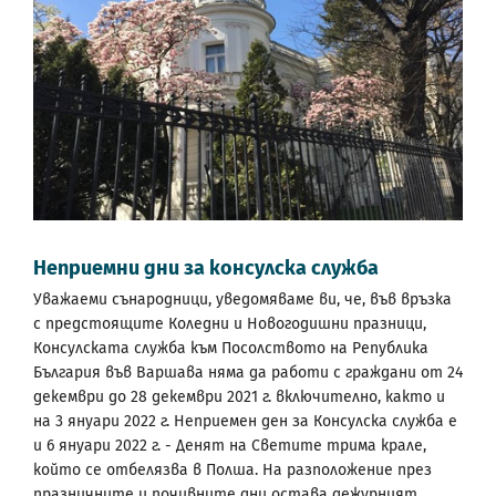
Неприемни дни за консулска служба
Уважаеми сънародници, уведомяваме ви, че, във връзка
с предстоящите Коледни и Новогодишни празници,
Консулската служба към Посолството на Република
България във Варшава няма да работи с граждани от 24
декември до 28 декември 2021 г. включително, както и
на 3 януари 2022 г. Неприемен ден за Консулска служба е
и 6 януари 2022 г. - Денят на Светите трима крале,
който се отбелязва в Полша. На разположение през
празничните и почивните дни остава дежурният