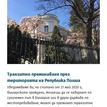
Транзитно преминаване през
територията на Република Полша
Уведомяваме ви, че считано от 21 май 2020 г.,
българските граждани, желаещи да се завърнат по
сухоземен път в България или в друга държава по
местопребиваване, могат да преминат транзитно