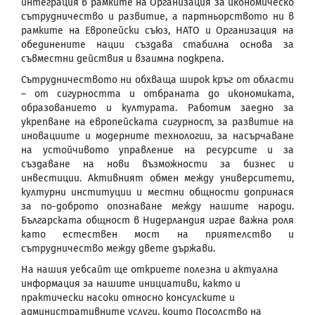
интеграция в рамките на Организация за икономическо
сътрудничество и развитие, а партньорството ни в
рамките на Европейски съюз, НАТО и Организация на
обединените нации създава стабилна основа за
съвместни действия и взаимна подкрепа.
Сътрудничеството ни обхваща широк кръг от области
– от сигурността и отбраната до икономиката,
образованието и културата. Работим заедно за
укрепване на европейската сигурност, за развитие на
иновациите и модерните технологии, за насърчаване
на устойчивото управление на ресурсите и за
създаване на нови възможности за бизнес и
инвестиции. Активният обмен между университети,
културни институции и местни общности допринася
за по-доброто опознаване между нашите народи.
Българската общност в Нидерландия играе важна роля
като естествен мост на приятелство и
сътрудничество между двете държави.
На нашия уебсайт ще откриете полезна и актуална
информация за нашите инициативи, както и
практически насоки относно консулските и
административните услуги, които Посолство на