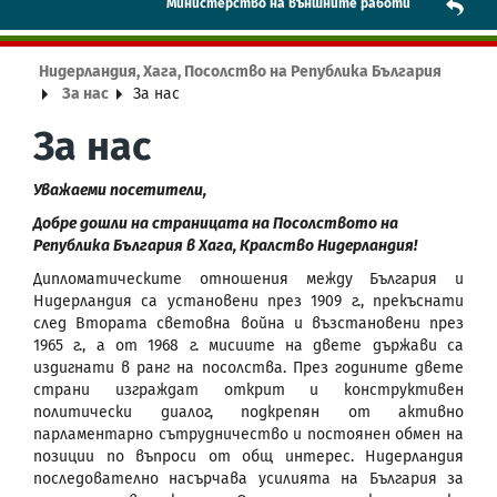
Mинистерство на външните работи
Нидерландия, Хага, Посолство на Република България
За нас
За нас
За нас
Уважаеми посетители,
Добре дошли на страницата на Посолството на
Република България в Хага, Кралство Нидерландия!
Дипломатическите отношения между България и
Нидерландия са установени през 1909 г., прекъснати
след Втората световна война и възстановени през
1965 г., а от 1968 г. мисиите на двете държави са
издигнати в ранг на посолства. През годините двете
страни изграждат открит и конструктивен
политически диалог, подкрепян от активно
парламентарно сътрудничество и постоянен обмен на
позиции по въпроси от общ интерес. Нидерландия
последователно насърчава усилията на България за