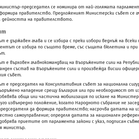
инистър-председател се номинира от най-голямата парламента
формира правителство. Предложеният Министерски съвет се гл
а дейността на правителството.
нт
т е държавен глава и се избира с преки избори веднъж на всеки 
ентът се избира по същото време, със същата бюлетина и при 
ът.
т е върховен главнокомандващ на Въоръжените сили на Републик
анден състав на Въоръжените сили и произвежда висши офицери
ия съвет.
т е председател на Консултативния съвет за национална сигур
въоръжено нападение срещу България или при необходимост от и
обявява обща или частична мобилизация по искане на Министер
руго извънредно положение, когато Народното събрание не заседа
редседателя да формира правителство; насрочва датата на изб
местно самоуправление; определя датата за национален рефер
одобрява приетите от парламента закони с указ, подписан съв
я министър.