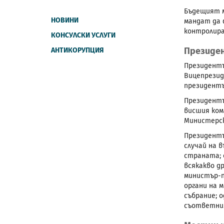
Бъдещият м
НОВИНИ
мандат да 
контролир
КОНСУЛСКИ УСЛУГИ
Президе
АНТИКОРУПЦИЯ
Президентъ
Вицепрезид
президент
Президентъ
висшия ком
Министерск
Президентъ
случай на 
страната; 
всякакво д
министър-п
органи на 
събрание; 
съответни