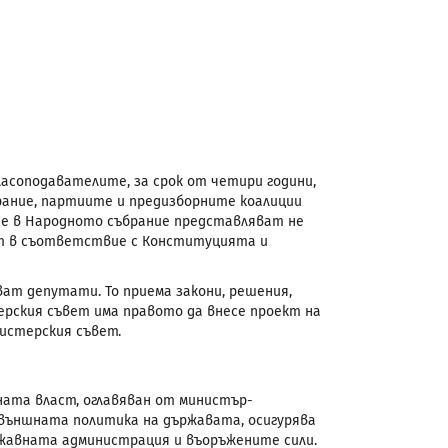
ласоподавателите, за срок от четири години,
рание, партиите и предизборните коалиции
те в Народното събрание представляват не
ят в съответствие с Конституцията и
ат депутати. То приема закони, решения,
ерския съвет има правото да внесе проект на
нистерския съвет.
ата власт, оглавяван от министър-
външната политика на държавата, осигурява
ржавната администрация и въоръжените сили.