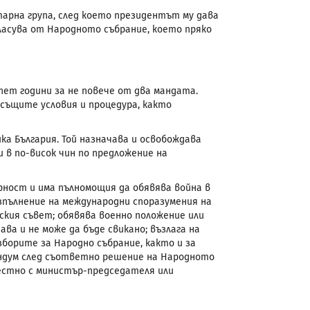
рна група, след което президентът му дава
асува от Народното събрание, което пряко
пет години за не повече от два мандата.
същите условия и процедура, както
а България. Той назначава и освобождава
 в по-висок чин по предложение на
ност и има пълномощия да обявява война в
зпълнение на международни споразумения на
ския съвет; обявява военно положение или
ва и не може да бъде свикано; възлага на
орите за Народно събрание, както и за
ендум след съответно решение на Народното
местно с министър-председателя или