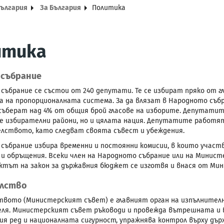
България
За България
Политика
итика
 събрание
събрание се състои от 240 депутати. Те се избират пряко от г
а на пропорционалната система. За да влязат в Народното съб
съберат над 4% от общия брой гласове на изборите. Депутати
е избирателни райони, но и цялата нация. Депутатите работ
лството, като следват своята съвест и убеждения.
събрание избира временни и постоянни комисии, в които участв
 и обръщения. Всеки член на Народното събрание или на Минист
ектът на закон за държавния бюджет се изготвя и внася от Ми
лство
вото (Министерският съвет) е главният орган на изпълнителн
ля. Министерският съвет ръководи и провежда вътрешната и 
я ред и националната сигурност, упражнява контрол върху дъ