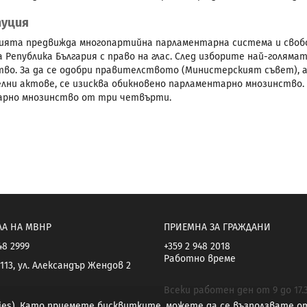
уция
ята предвижда многопартийна парламентарна система и свобо
а Република България с право на глас. След изборите най-голям
во. За да се одобри правителството (Министерският съвет), а
лни актове, се изисква обикновено парламентарно мнозинство.
арно мнозинство от три четвърти.
ЛА НА МВНР
ПРИЕМНА ЗА ГРАЖДАНИ
48 2999
+359 2 948 2018
Работно време
113, ул. Александър Жендов 2
Всеки работен ден от 9 до 17.
kies). Като приемете бисквитките, можете да се възползвате 