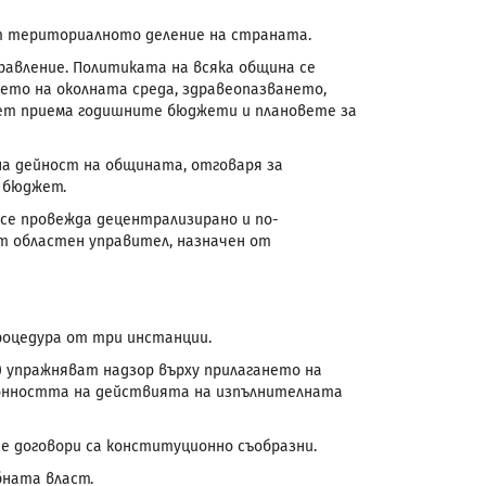
 териториалното деление на страната.
авление. Политиката на всяка община се
ето на околната среда, здравеопазването,
вет приема годишните бюджети и плановете за
на дейност на общината, отговаря за
 бюджет.
се провежда децентрализирано и по-
т областен управител, назначен от
процедура от три инстанции.
) упражняват надзор върху прилагането на
конността на действията на изпълнителната
е договори са конституционно съобразни.
бната власт.