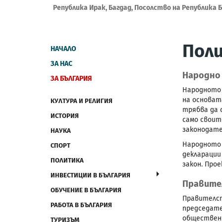
Република Ирак, Багдад, Посолство на Република 
Пол
НАЧАЛО
ЗА НАС
Народно
ЗА БЪЛГАРИЯ
Народното 
на основат
КУЛТУРА И РЕЛИГИЯ
трябва да 
ИСТОРИЯ
само своит
законодате
НАУКА
Народното 
СПОРТ
декларации
ПОЛИТИКА
закон. Про
ИНВЕСТИЦИИ В БЪЛГАРИЯ
Правите
ОБУЧЕНИЕ В БЪЛГАРИЯ
Правителст
РАБОТА В БЪЛГАРИЯ
председате
обществени
ТУРИЗЪМ