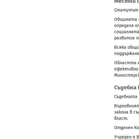
Местни 
Статутът и
Общината е
определя о
социалната
развитие 
Всяка общи
поддържане
Областта е
ефективно 
Министерск
Съдебна 
Съдебната 
Върховният
закона в с
власт.
Отделен Ко
Учреден е 