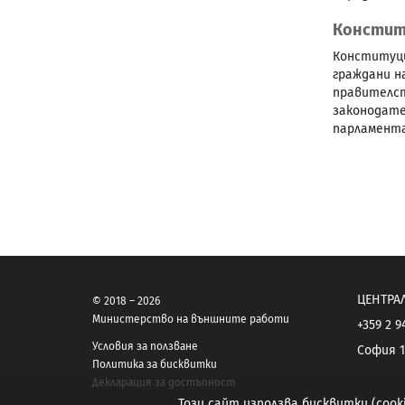
Констит
Конституци
граждани н
правителст
законодате
парламент
ЦЕНТРА
© 2018 – 2026
Министерство на външните работи
+359 2 9
Условия за ползване
София 1
Политика за бисквитки
Декларация за достъпност
Този сайт използва бисквитки (coo