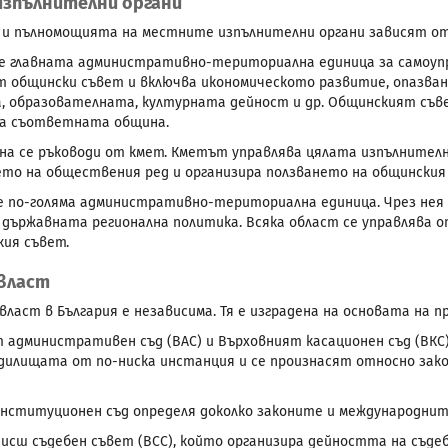
изпълнителни органи
 пълномощията на местните изпълнителни органи зависят от
 главната административно-териториална единица за самоупр
т общински съвет и включва икономическото развитие, опазван
, образователната, културната дейност и др. Общинският съ
на съответната община.
на се ръководи от кмет. Кметът управлява цялата изпълнител
то на обществения ред и организира ползването на общинския
 по-голяма административно-териториална единица. Чрез нея 
държавната регионална политика. Всяка област се управлява о
ия съвет.
власт
власт в България е независима. Тя е изградена на основата на 
 административен съд (ВАС) и Върховният касационен съд (ВКС
ъдилищата от по-ниска инстанция и се произнасят относно за
нституционен съд определя доколко законите и международнит
Висш съдебен съвет (ВСС), който организира дейността на съде