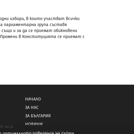
дни избори, в които участват всички
ата парламентарна група съставя
 също и за да се приемат обикновени
 Промени в Конституцията се приемат с
НАЧАЛО
ЗА НАС
ЗА БЪЛГАРИЯ
НОВИНИ
30 часа
КОНСУЛСКИ УСЛУГИ
от оптималното поведение на сайта.