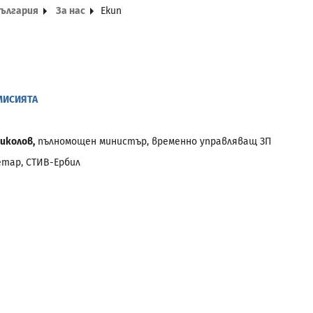
България
За нас
Екип
МИСИЯТА
иколов,
пълномощен министър, временно управляващ ЗП
етар, СТИВ-Ербил