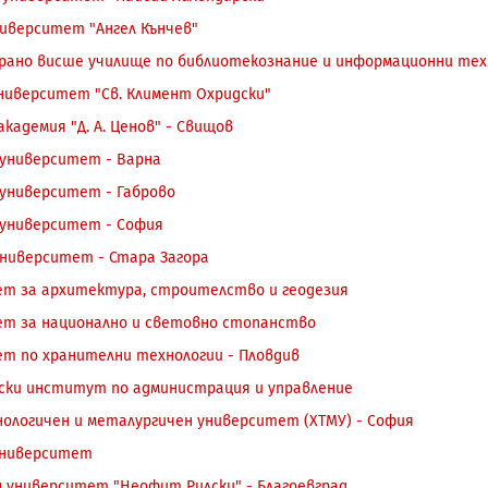
ниверситет "Ангел Кънчев"
рано висше училище по библиотекознание и информационни тех
ниверситет "Св. Климент Охридски"
кадемия "Д. А. Ценов" - Свищов
 университет - Варна
 университет - Габрово
 университет - София
университет - Стара Загора
т за архитектура, строителство и геодезия
т за национално и световно стопанство
т по хранителни технологии - Пловдив
ки институт по администрация и управление
ологичен и металургичен университет (ХТМУ) - София
университет
 университет "Неофит Рилски" - Благоевград