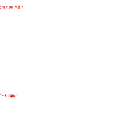
ст при МВР
" - София