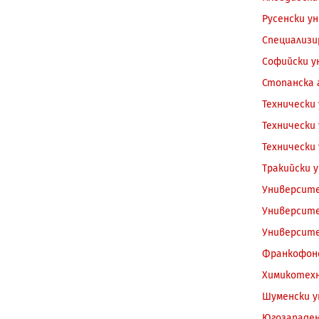
Русенски у
Специализи
Софийски у
Стопанска а
Технически
Технически
Технически
Тракийски 
Университе
Университе
Университе
Франкофонс
Химикотехн
Шуменски 
Югозападен