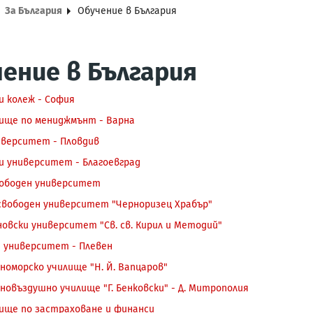
За България
Обучение в България
ение в България
и колеж - София
ище по мениджмънт - Варна
иверситет - Пловдив
и университет - Благоевград
вободен университет
свободен университет "Черноризец Храбър"
овски университет "Св. св. Кирил и Методий"
 университет - Плевен
номорско училище "Н. Й. Вапцаров"
новъздушно училище "Г. Бенковски" - Д. Митрополия
ище по застраховане и финанси