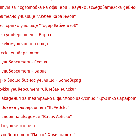
тут за подготовка на офицери и научноизследователска дейно
ително училище "Любен Каравелов"
спортно училище "Тодор Каблешков"
ки университет - Варна
елекомуникации и пощи
чески университет
 университет - София
 университет - Варна
но висше бизнес училище - Ботевград
ожки университет "Св. Иван Рилски"
 академия за театрално и филмово изкуство "Кръстьо Сарафов
 военен университет "В. Левски"
 спортна академия "Васил Левски"
ски университет
 университет "Паисий Хилендарски"