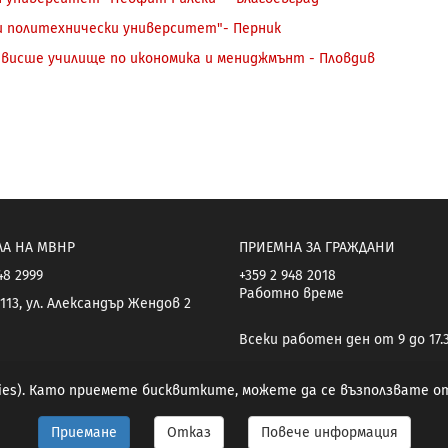
и политехнически университет"- Перник
 висше училище по икономика и мениджмънт - Пловдив
ЛА НА МВНР
ПРИЕМНА ЗА ГРАЖДАНИ
48 2999
+359 2 948 2018
Работно време
113, ул. Александър Жендов 2
Всеки работен ден от 9 до 17.
kies). Като приемете бисквитките, можете да се възползвате 
Приемане
Отказ
Повече информация