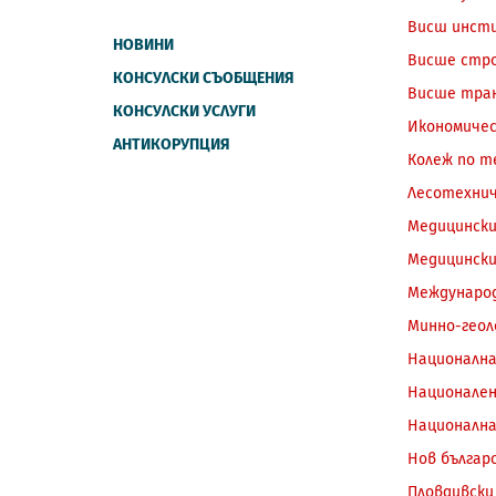
Висш инсти
НОВИНИ
Висше стро
КОНСУЛСКИ СЪОБЩЕНИЯ
Висше тран
КОНСУЛСКИ УСЛУГИ
Икономичес
АНТИКОРУПЦИЯ
Колеж по т
Лесотехни
Медицински
Медицински
Международ
Минно-геол
Национална
Национален
Национална
Нов българ
Пловдивски