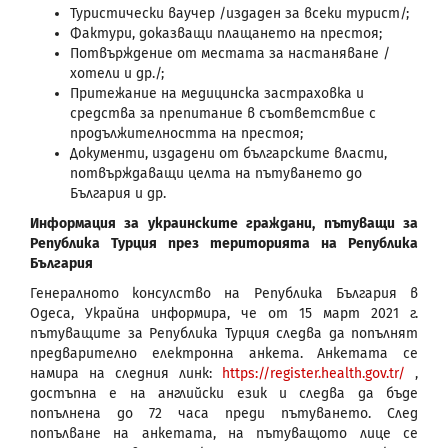
Туристически ваучер /издаден за всеки турист/;
Фактури, доказващи плащането на престоя;
Потвърждение от местата за настаняване /
хотели и др./;
Притежание на медицинска застраховка и
средства за препитание в съответствие с
продължителността на престоя;
Документи, издадени от българските власти,
потвърждаващи целта на пътуването до
България и др.
Информация за украинските граждани, пътуващи за
Република Турция през територията на Република
България
Генералното консулство на Република България в
Одеса, Украйна информира, че от 15 март 2021 г.
пътуващите за Република Турция следва да попълнят
предварително електронна анкета. Анкетата се
намира на следния линк:
https://register.health.gov.tr/
,
достъпна е на английски език и следва да бъде
попълнена до 72 часа преди пътуването. След
попълване на анкетата, на пътуващото лице се