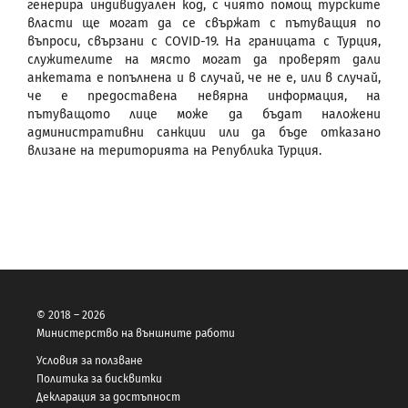
генерира индивидуален код, с чиято помощ турските
власти ще могат да се свържат с пътуващия по
въпроси, свързани с COVID-19. На границата с Турция,
служителите на място могат да проверят дали
анкетата е попълнена и в случай, че не е, или в случай,
че е предоставена невярна информация, на
пътуващото лице може да бъдат наложени
административни санкции или да бъде отказано
влизане на територията на Република Турция.
© 2018 – 2026
Министерство на външните работи
Условия за ползване
Политика за бисквитки
Декларация за достъпност