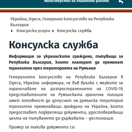
Mинистерство на външните работи
Украйна, Одеса, Генерално консулство на Република
България
Консулски услуги
Консулска служба
Консулска служба
Информация за украинските граждани, пътуващи за
Република България, които планират да преминат
транзитно през територията на Румъния
Генералното консулство на Република България в
Одеса, Украйна информира, че във връзка с мерките за
ограничаване на разпространението на COVID-19,
представителите на Румънската гранична полиция
имат готовност да допуснат на румънска територия
транзитно преминаващи граждани на Украйна, които
предоставят подкрепящи документи, удостоверяващи
целта на пътуването до държавата – дестинация.
Пример за такива документи са: