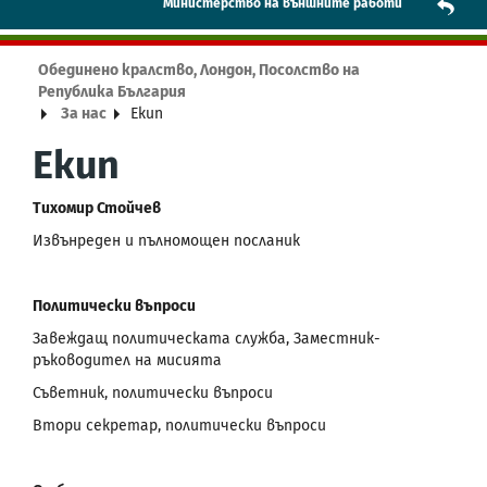
Mинистерство на външните работи
Обединено кралство, Лондон, Посолство на
Република България
За нас
Екип
Екип
Тихомир Стойчев
Извънреден и пълномощен посланик
Политически въпроси
Завеждащ политическата служба, Заместник-
ръководител на мисията
Съветник, политически въпроси
Втори секретар, политически въпроси