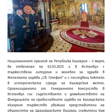
Националният празник на Република България – 3 март,
бе отбелязан на 02.03.2025 г. в Истанбул с
тържествена литургия и молебен за здраве в
Желязната църква „Св. Стефан“ и с последващ коктейл
в историческата сграда на Българския метох.
Организираното от Генералното консулство в
Истанбул със съдействието и домакинството на
Фондацията на православните църкви на Българската
екзархия тържество уважиха представители на
общността на Цариградските българи, служители към