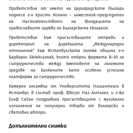
Приветствие от името на Цариградските българи
поднесе г-н Христо Копано – заместник-председател
на Настоятелството на Фондацията на
православните църкви на Българската екзархия.
Приветствие към присъстващите отправи и
директорът на Дирекцията „Международни
отношения“ към Истанбулската голяма община г-н
Барбарос Бююксагнак, които открои формата B-40 за
сътрудничество между кметовете на големите
градове на Балканите като особено успешна
платформа за сътрудничество.
Камерен ансамбъл от Университета Нишанташъ в
Истанбул в състав проф. Фюсун Наз Алтънел и г-жа
Елиф Сайън поздравиха присъстващите с музикални
изпълнения на популярни творби от български и
световни автори.
Допълнителни снимки