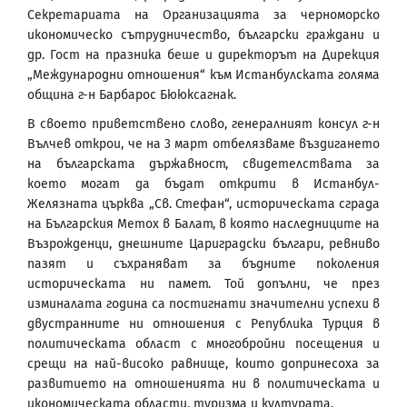
Секретариата на Организацията за черноморско
икономическо сътрудничество, български граждани и
др. Гост на празника беше и директорът на Дирекция
„Международни отношения“ към Истанбулската голяма
община г-н Барбарос Бююксагнак.
В своето приветствено слово, генералният консул г-н
Вълчев открои, че на 3 март отбелязваме въздигането
на българската държавност, свидетелствата за
което могат да бъдат открити в Истанбул-
Желязната църква „Св. Стефан“, историческата сграда
на Българския Метох в Балат, в която наследниците на
Възрожденци, днешните Цариградски българи, ревниво
пазят и съхраняват за бъдните поколения
историческата ни памет. Той допълни, че през
изминалата година са постигнати значителни успехи в
двустранните ни отношения с Република Турция в
политическата област с многобройни посещения и
срещи на най-високо равнище, които допринесоха за
развитието на отношенията ни в политическата и
икономическата области, туризма и културата.