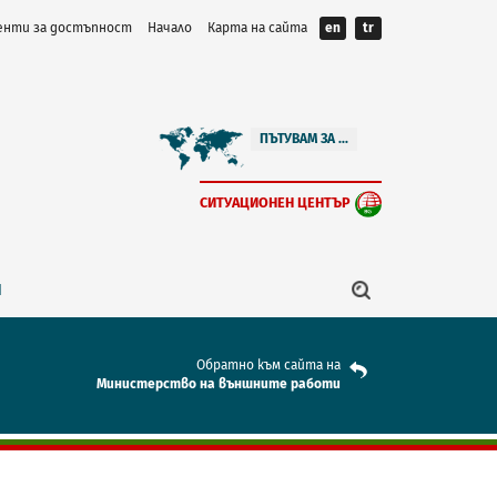
нти за достъпност
Начало
Карта на сайта
en
tr
ПЪТУВАМ ЗА ...
СИТУАЦИОНЕН ЦЕНТЪР
Я
Обратно към сайта на
Mинистерство на външните работи