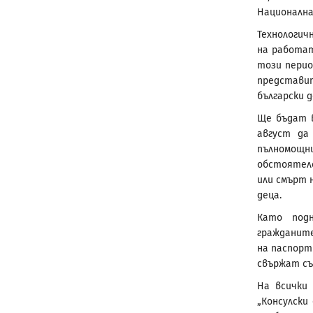
Национална
Технологич
на работат
този перио
представит
български 
Ще бъдат в
август да
пълномощни
обстоятелс
или смърт 
деца.
Като подн
гражданите
на паспорт 
свържат съ
На всички 
„Консулски