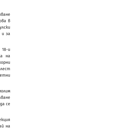
яване
ова в
улски
 и за
 18-и
ка на
жорни
олест
летни
олим
аване
да се
екция
ай на