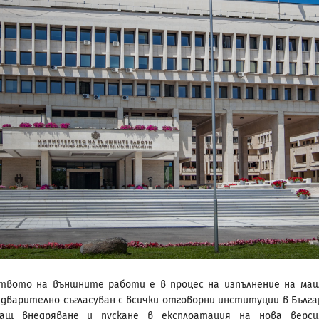
твото на външните работи е в процес на изпълнение на ма
едварително съгласуван с всички отговорни институции в Бълга
ващ внедряване и пускане в експлоатация на нова верс