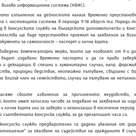
 визова информационна система (НВИС).
ното изпълнение на дейностите налага временно преустанов
а с настоящата система в периода 9-18 август т.г. Поради т
д в консулските служби на българските дипломатически и конс
елства ще бъде преустановен приемът на заявления за визи
документи за самоличност – паспорт и лична карта.
ъведени компенсаторни мерки, които ще позволят от 9-и до
 бъдат издавани временни паспорти и да се прави завер
 и декларации в спешни и хуманитарни случаи, напр. форсма
тва, природни бедствия, неотложно пътуване, свързано с б
на близък член на семейството, случаи на пътуване на непълно
асяме своите извинения за причиненото неудобство, м
, които имат записани часове за подаване на заявления за изд
и лична карта или за заверки и легализации в посочения период 
с съответната консулска служба, за да презапишат часа си.
консулски служби предварително са дадени указания от дир
 отношения“ за оказване на съдействие на гражданите в случ