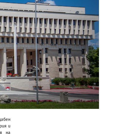
щабен
рия и
ия на