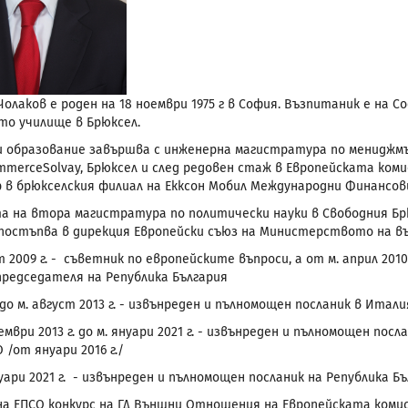
 Чолаков е роден на 18 ноември 1975 г в София. Възпитаник е на
то училище в Брюксел.
 образование завършва с инженерна магистратура по мениджмъ
ommerceSolvay, Брюксел и след редовен стаж в Европейската ком
 в брюкселския филиал на Екксон Мобил Международни Финансови 
а на втора магистратура по политически науки в Свободния Бр
 постъпва в дирекция Европейски съюз на Министерството на 
 2009 г. - съветник по европейските въпроси, а от м. април 201
редседателя на Република България
о м. август 2013 г. - извънреден и пълномощен посланик в Итали
мври 2013 г. до м. януари 2021 г. - извънреден и пълномощен п
/от януари 2016 г./
ари 2021 г. - извънреден и пълномощен посланик на Република Бъ
на ЕПСО конкурс на ГД Външни Отношения на Европейската коми