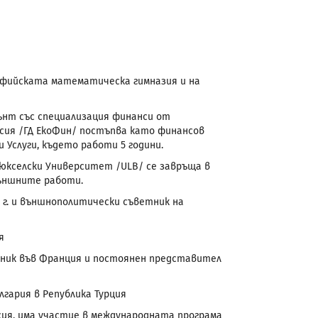
 Софийската математическа гимназия и на
нт със специализация финанси от
исия /ГД ЕкоФин/ постъпва като финансов
Услуги, където работи 5 години.
юкселски Университет /ULB/ се завръща в
външните работи.
0 г. и външнополитически съветник на
я
осланик във Франция и постоянен представител
лгария в Република Турция
сия, има участие в международната програма