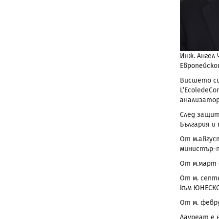
Инж. Ангел
Европейско
Висшето си
L’EcoledeC
анализатор
След защит
България и
От м.август
министър-п
От м.март д
От м. септе
към ЮНЕСКО 
От м. февру
Лауреат е 