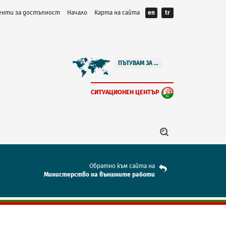
нти за достъпност
Начало
Карта на сайта
en
tr
ПЪТУВАМ ЗА ...
СИТУАЦИОНЕН ЦЕНТЪР
Обратно към сайта на
Mинистерство на външните работи