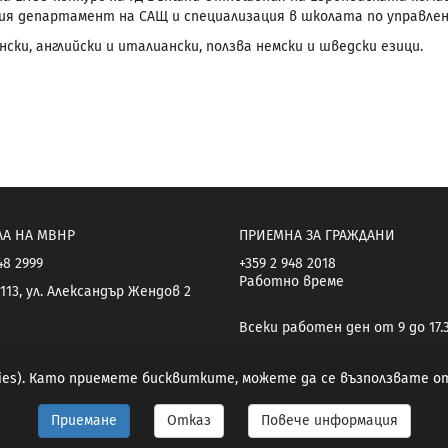
ия департамент на САЩ и специализация в школата по управлени
ски, английски и италиански, ползва немски и шведски езици.
ЛА НА МВНР
ПРИЕМНА ЗА ГРАЖДАНИ
48 2999
+359 2 948 2018
Работно време
113, ул. Александър Жендов 2
Всеки работен ден от 9 до 17.
kies). Като приемете бисквитките, можете да се възползвате 
Приемане
Отказ
Повече информация