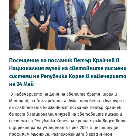
Посещение на посланик Петър Крайчев в
Националния музей на световните писмени
системи на Република Корея в навечерието
на 24 Май
В навечерието на Деня на светите братя Кирил и
Методий, на българската азбука, просвета и култура и
на славянската книжовност посланик Петър Крайчев
бе гост в Националния музей на световните писмени
системи на Република Корея за среща с ръководството
и директора на учредената през 2023 г. институция
проф. Ким Мьонг-ин. Разположеният в град Инчон