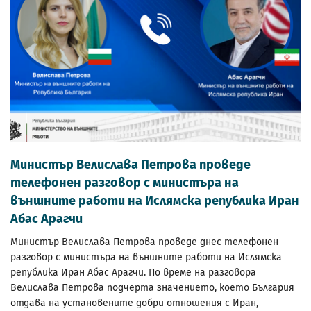
Министър Велислава Петрова проведе
телефонен разговор с министъра на
външните работи на Ислямска република Иран
Абас Арагчи
Министър Велислава Петрова проведе днес телефонен
разговор с министъра на външните работи на Ислямска
република Иран Абас Арагчи. По време на разговора
Велислава Петрова подчерта значението, което България
отдава на установените добри отношения с Иран,