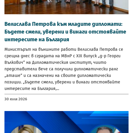
Велислава Петрова към младите дипломати:
Бъдете смели, уверени и винаги отстоявайте
интересите на България
Министърът на външните работи Велислава Петрова се
срещна днес в сградата на МВнР с XIX випуск „д-р Георги
Вълкович“ на Дипломатическия институт, чиито
представители вече са получили дипломатически ранг
„аташе“ и са назначени на своите дипломатически
позиции. „Бъдете смели, уверени и винаги отстоявайте
интересите на България,...
30 Юли 2026