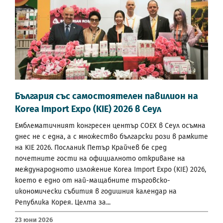
България със самостоятелен павилион на
Korea Import Expo (KIE) 2026 в Сеул
Емблематичният конгресен център COEX в Сеул осъмна
днес не с една, а с множество български рози в рамките
на KIE 2026. Посланик Петър Крайчев бе сред
почетните гости на официалното откриване на
международното изложение Korea Import Expo (KIE) 2026,
което е едно от най-мащабните търговско-
икономически събития в годишния календар на
Република Корея. Целта за...
23 Юни 2026