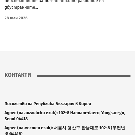
перспективите за по-нататъшно развитие на
двустранните...
28 Юли 2026
КОНТАКТИ
Посолство на Република България в Корея
Адрес (на английски език): 102-8
Hannam
-
daero
,
Yongsan
-
gu
,
Seoul
04418
Адрес (на местен език):
서울시
용산구
한남대로
102-8 (
우편번
호
:04418)