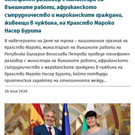
външните работи, африканското
сътрудничество и мароканските граждани,
живеещи в чужбина, на Кралство Мароко
Насер Бурита
В навечерието на Деня на трона – националния празник на
Кралство Мароко, министърът на външните работи на
Република България Велислава Петрова проведе телефонен
разговор с министъра на външните работи, африканското
сътрудничество и мароканските граждани в чужбина на
Кралство Мароко Насер Бурита, който потвърди
приятелския характер на отношенията между...
28 Юли 2026