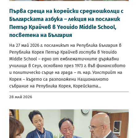
Първа среща на корейски средношколци с
Българската азбука – лекция на посланик
Петър Крайчев в Yeouido Middle School,
посветена на България
На 27 май 2026 г. посланикът на Република България в
Република Корея Петър Крайчев гостува в Yeouido
Middle School – едно от емблематичните държавни
училища в Сеул, основано през 1973 г. във финансовото
и политическо сърце на града – т. нар. Уолстрийт на
Корея – където са разположени Националното
събрание на Република Корея, Корейската...
28 Май 2026