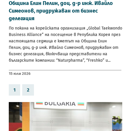
Община Елин Пелин, доц. д-р инж. Ивайло
Симеонов, придружаван от бизнес
делегация
По покана на корейската организация „Global Taekwondo
Business Alliance” на посещение в Република Корея през
настоящата седмица е кметът на Община Елин
Пелин, доц. д-р инж. Ивайло Симеонов, придружаван от
бизнес делегация, включваща представители на
българските компании: “Naturpharma”, “Freshko” и...
15 Юли 2026
1
2