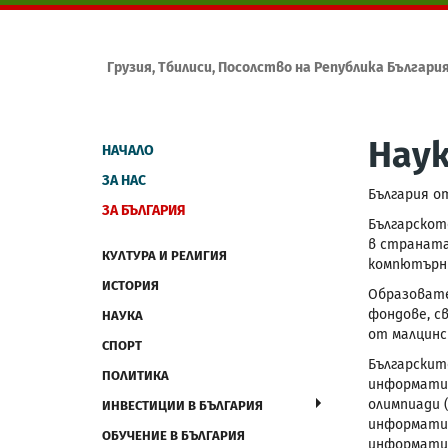
Грузия, Тбилиси, Посолство на Република Българи
Нау
НАЧАЛО
ЗА НАС
България о
ЗА БЪЛГАРИЯ
Българскот
в страната
КУЛТУРА И РЕЛИГИЯ
компютърни
ИСТОРИЯ
Образовате
фондове, с
НАУКА
от малцинс
СПОРТ
Българскит
ПОЛИТИКА
информатик
олимпиади 
ИНВЕСТИЦИИ В БЪЛГАРИЯ
информатик
ОБУЧЕНИЕ В БЪЛГАРИЯ
информатик