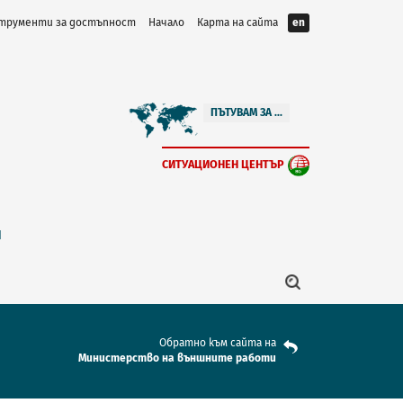
трументи за достъпност
Начало
Карта на сайта
en
ПЪТУВАМ ЗА ...
СИТУАЦИОНЕН ЦЕНТЪР
Я
Обратно към сайта на
Mинистерство на външните работи