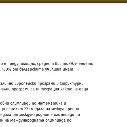
то е предучилищно, средно и висше. Обучението
. 100% от българските училища имат
злични Европейски програми и Структурни
нални програми за интеграция както на деца
овни олимпиади по математика и
ци печелят 221 медала на международни
3 медала от международните олимпиади по
акин на Международната олимпиада по