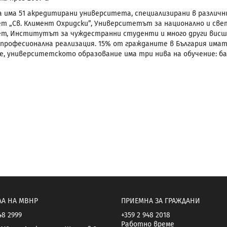
 има 51 акредитирани университета, специализирани в различн
т „Св. Климент Охридски”, Университетът за национално и св
т, Институтът за чуждестранни студенти и много други висш
 професионална реализация. 15% от гражданите в България имат
е, университетското образование има три нива на обучение: ба
ЛА НА МВНР
ПРИЕМНА ЗА ГРАЖДАНИ
48 2999
+359 2 948 2018
Работно време