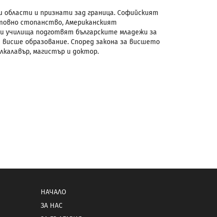
и области и признати зад граница. Софийският
етовно стопанство, Американският
и училища подготвят българските младежи за
 висше образование. Според закона за висшето
лкалавър, магистър и доктор.
НАЧАЛО
ЗА НАС