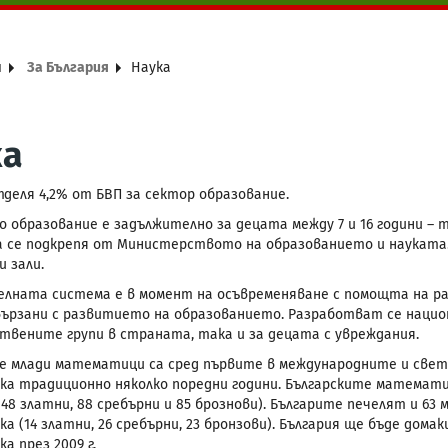
я
За България
Наука
ка
тделя 4,2% от БВП за сектор образование.
о образование е задължително за децата между 7 и 16 години – 
 се подкрепя от Министерството на образованието и науката
 зали.
лната система е в момент на осъвременяване с помощта на ра
вързани с развитието на образованието. Разработват се нацио
твените групи в страната, така и за децата с увреждания.
е млади математици са сред първите в международните и свет
а традиционно няколко поредни години. Българските математи
(48 златни, 88 сребърни и 85 брознови). Българите печелят и 6
а (14 златни, 26 сребърни, 23 бронзови). България ще бъде дом
а през 2009 г.