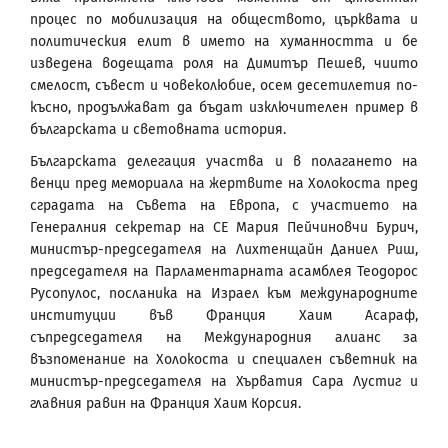
процес по мобилизация на обществото, църквата и
политическия елит в името на хуманността и бе
изведена водещата роля на Димитър Пешев, чиито
смелост, съвест и човеколюбие, осем десетилетия по-
късно, продължават да бъдат изключителен пример в
българската и световната история.
Българската делегация участва и в полагането на
венци пред мемориала на жертвите на Холокоста пред
сградата на Съвета на Европа, с участието на
Генералния секретар на СЕ Мария Пейчиновчи Бурич,
министър-председателя на Лихтенщайн Даниел Риш,
председателя на Парламентарната асамблея Теодорос
Русопулос, посланика на Израел към международните
институции във Франция Хаим Асараф,
съпредседателя на Международния алианс за
възпоменание на Холокоста и специален съветник на
министър-председателя на Хърватия Сара Лустиг и
главния равин на Франция Хаим Корсия.