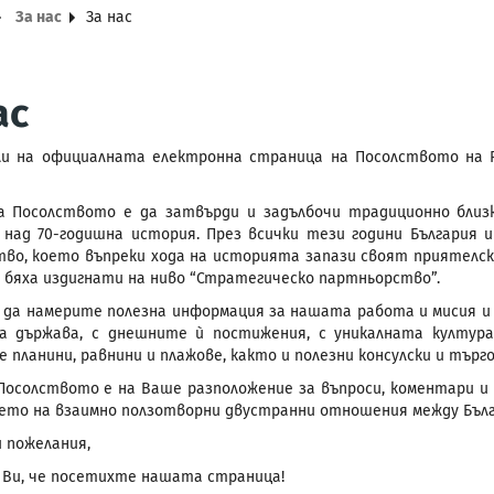
За нас
За нас
ас
ли на официалната електронна страница на
Посолството на Р
а Посолството е да затвърди и задълбочи традиционно близ
 над 70-годишна история. През всички тези години България 
во, което въпреки хода на историята запази своят приятелски 
бяха издигнати на ниво “Стратегическо партньорство”.
 да намерите полезна информация за нашата работа и мисия и
та държава, с днешните ѝ постижения, с уникалната култур
 планини, равнини и плажове, както и полезни консулски и търго
Посолството е на Ваше разположение за въпроси, коментари и 
ето на взаимно ползотворни двустранни отношения между Бълг
и пожелания,
 Ви, че посетихте нашата страница!