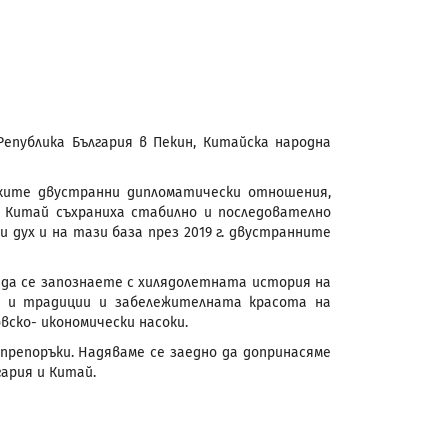
епублика България в Пекин, Китайска народна
ките двустранни дипломатически отношения,
и Китай съхраниха стабилно и последователно
дух и на тази база през 2019 г. двустранните
 да се запознаете с хилядолетната история на
а и традиции и забележителната красота на
вско- икономически насоки.
препоръки. Надяваме се заедно да допринасяме
ария и Китай.