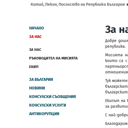
Китай, Пекин, Посолство на Република България
За н
НАЧАЛО
ЗА НАС
Добре дош
република
.
ЗА НАС
Мисията н
РЪКОВОДИТЕЛ НА МИСИЯТА
които са с
партньорст
ЕКИП
отношения 
ЗА БЪЛГАРИЯ
Тук можете
българска
НОВИНИ
българските
КОНСУЛСКИ СЪОБЩЕНИЯ
Екипът на 
КОНСУЛСКИ УСЛУГИ
за развити
АНТИКОРУПЦИЯ
С най-добр
Благодарим