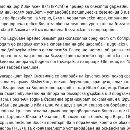
то на цар Иван Асен
II
(1218-1241) е пример за блестящ държавн
оя най-голям разцвет – установява политическа хегемония в Ю
си до бреговете на Черно, Бяло и Адриатическо море, страната
I
предприема действия и за окончателното уреждане на български
събор в Лампсак е възстановена Българската патриаршия.
ото царуване превес вземат разногласията сред част от боляри
) водят до разделянето на страната на две царства - Видинско 
ато Добруджанското деспотство. Разединението и общата неси
причини за падането на Българското царство под натиска на о
ената отбрана, водена от българския патриарх Евтимий, на 17 
ез завоевателите.
. унгарският крал Сигизмунд се отправя на кръстоносен поход с
ната му армия, включваща поляци, бургундци, французи, италианц
а владетеля на Видинското царство – цар Иван Срацимир. Посл
 на съществуването на Втората българска държава и в продълж
ласт. През 1404 година въстание организират Константин и Фру
Иван Срацимир и Иван Шишман. Друг значим епизод от борбата 
ието на кръстоносната армия
под предводителството на полско
и
и кардинал Юлиано Чезарини. В паметната битка при Варна (1
 християнските войски претърпяват поражение, което се оказв
опол (1453) и за окончателното установяване на османската в