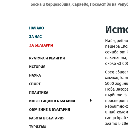
Босна и Херцеговина, Сараево, Посолство на Репу
Ист
НАЧАЛО
ЗА НАС
Най-древни
ЗА БЪЛГАРИЯ
пещера „Ко
сечива от 
палеолита,
КУЛТУРА И РЕЛИГИЯ
около 43 00
ИСТОРИЯ
Сред свиде
НАУКА
могили, ка
5000 годин
СПОРТ
Нова Загор
ПОЛИТИКА
първите фа
просперите
ИНВЕСТИЦИИ В БЪЛГАРИЯ
неолитно-х
ОБУЧЕНИЕ В БЪЛГАРИЯ
и най-голе
следи край
РАБОТА В БЪЛГАРИЯ
злато в све
ТУРИЗЪМ