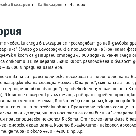
блика България
За България
История
ория
те човешки следи в България се проследяват до най-дълбока дре
зарника“ (близо до Белоградчик) е процъфтяла най-ранната фа
кремък и кост са датирани отпреди 45 000 години. Ранни следи
 са открити и в пещерата „Бачо Киро“, разположена в близост 
0 – 36 000 г. преди нашата ера.
телствата за праисторически поселища на територията на Бъ
то пазарджишката селищна могила „Юнаците“, смятана за най-дре
и и периодично обитаван до Средновековието; знаменитата Кара
а), в която е намерен кръгъл печат, гравиран с древен шрифт, 
зи на писменост; могила „Провадия“ (солницата), където добивът
т и наченки на търговски обмен.
Праисторическото селище на е
алколитна култура, чиито носители са оставили най-старата 
мия праисторически некропол в света. От последната фаза в ра
 черноморския град Варна, където в халколитен некропол архе
та, датирано около 4400 - 4200 г. пр. Хр.