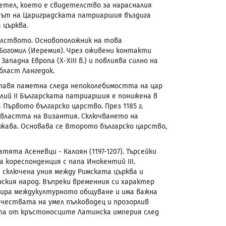
етел, което е свидетелство за нарасналия
одът на Цариградската патриаршия въздига
 църква.
илството. Основоположник на това
 Богомил (Иеремия). Чрез оживени контакти
Западна Европа (Х-
XIII
в.) и повлиява силно на
бласт Лангедок.
оставя паметна следа непоколебимостта на цар
илий
II
Българската патриаршия е понижена в
Първото българско царство. През 1185 г.
 властта на Византия. Сключването на
ржава. Основава се Второто българско царство,
ята Асеневци - Калоян (1197-1207). Търсейки
а кореспонденция с папа Инокентий III.
е сключена уния между Римската църква и
рския народ. Въпреки временния си характер
цира междукултурното общуване и има важна
ачествата на умел пълководец и прозорлив
ата от кръстоносците Латинска империя след