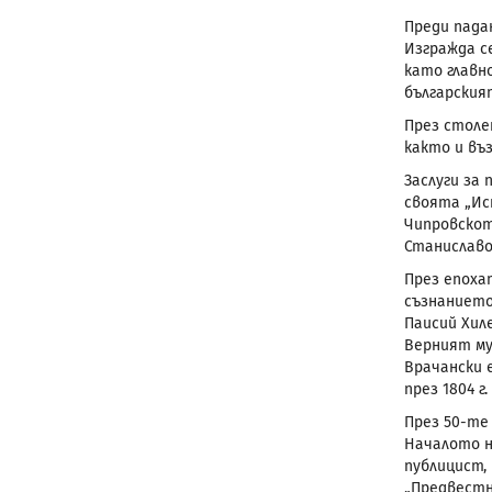
Преди пада
Изгражда с
като главн
българския
През столе
както и въ
Заслуги за
своята „Ист
Чипровскот
Станиславов
През епоха
съзнанието
Паисий Хил
Верният му
Врачански 
през 1804 г
През 50-те
Началото н
публицист, 
„Предвестн