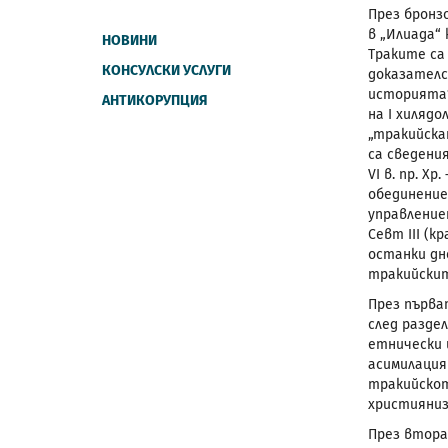
През бронз
в „Илиада“
НОВИНИ
Траките с
КОНСУЛСКИ УСЛУГИ
доказателс
историята“
АНТИКОРУПЦИЯ
на I хиляд
„тракийска
са сведени
VI
в. пр. Хр
обединение
управлени
Севт
III
(кр
останки дн
тракийскит
През първат
след разде
етнически 
асимилация
тракийскот
християниз
През втора