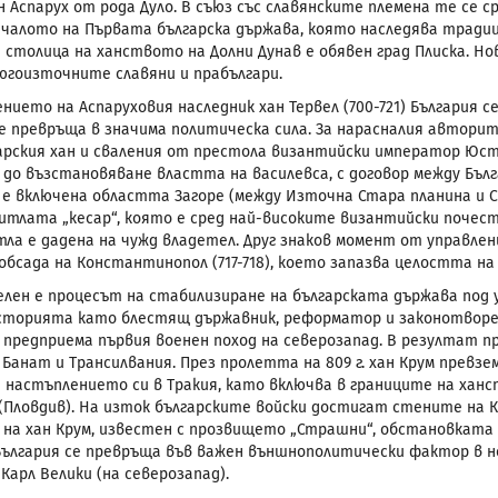
ан Аспарух от рода Дуло. В съюз със славянските племена те се 
началото на Първата българска държава, която наследява тради
а столица на ханството на Долни Дунав е обявен град Плиска. 
югоизточните славяни и прабългари.
ението на Аспаруховия наследник хан Тервел (700-721) България
се превръща в значима политическа сила. За нарасналия автор
арския хан и сваления от престола византийски император Юс
до възстановяване властта на василевса, с договор между Бълга
е включена областта Загоре (между Източна Стара планина и 
итлата „кесар“, която е сред най-високите византийски почести
ла е дадена на чужд владетел. Друг знаков момент от управлен
обсада на Константинопол (717-718), което запазва целостта на
лен е процесът на стабилизиране на българската държава под у
сторията като блестящ държавник, реформатор и законотворец
предприема първия военен поход на северозапад. В резултат пре
анат и Трансилвания. През пролетта на 809 г. хан Крум превзема
 настъплението си в Тракия, като включва в границите на ханс
(Пловдив). На изток българските войски достигат стените на
 на хан Крум, известен с прозвището „Страшни“, обстановката
България се превръща във важен външнополитически фактор в 
Карл Велики (на северозапад).