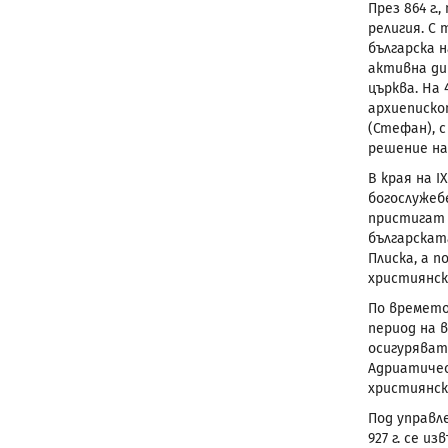
През 864 г.
религия. С
българска 
активна ди
църква. На
архиеписко
(Стефан), 
решение на
В края на 
богослужебе
пристигат 
българскат
Плиска, а 
християнск
По времето
период на 
осигуряват
Адриатичес
християнск
Под управл
927 г. се 