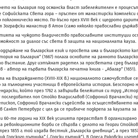
нето на България под османска власт забележителен е процесъ
е Софийската Света гора – пръстен от манастирски комплекси о
о поклонническо място. По-късно през
XVIII
век с щедрото дарите
т Зографски манастир в Атон (само няколко православни държа
тията на чуждото владичество православните институции ост
зможност за диалог със света в защита на националната кауза.
 поддържане на българския език и просвета има и българското к
ория на България“ (1667) полага основите на ранното Българско
о въстание. Друг изтъкнат радетел за просветата сред бълга
 - автор на първата българска печатна книга - „Абагар“ (1651).
та на Възраждането (XVIII-XIX в.) националното самочувствие 
 за пълноценни участници в европейската история. Безспорно
ендарски, който през 1762 г. завършва бележития си труд „Исто
 последовател поп Стойко Владиславов (Софроний Врачански) п
епископ, Софроний Врачански съдейства за осъществяването на
. в Санкт Петербург с
цел да се привлече подкрепа за каузата за
 и 60-те години на
XIX
век усилията прерастват в организирано
а революционните борби се свързва с делото на Георги Стойков 
през 1855 г. той издава вестник „Българска дневница“, а през 18
ик Горского пътника” („Горски пътник“). В Одеса Раковски изго