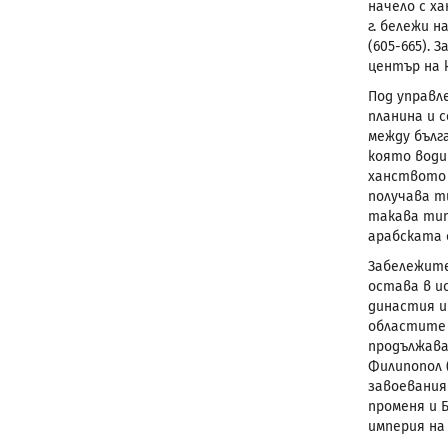
начело с х
г. бележи 
(605-665).
З
център на 
Под управл
планина и 
между бълг
която води 
ханството 
получава т
такава тит
арабската 
Забележите
остава в и
династия и 
областите Б
продължава
Филипопол 
завоевания
променя и 
империя на 