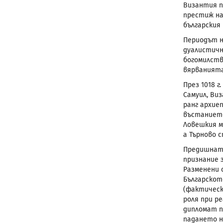
Византия п
престиж на
българския 
Периодът н
дуалистичн
богомилств
вярванията
През 1018 
Самуил, Ви
ранг архие
въстанието
Ловешкия м
а Търново 
Предишната
признание з
Разменени 
Българскот
(фактическ
роля при р
дипломат п
падането н