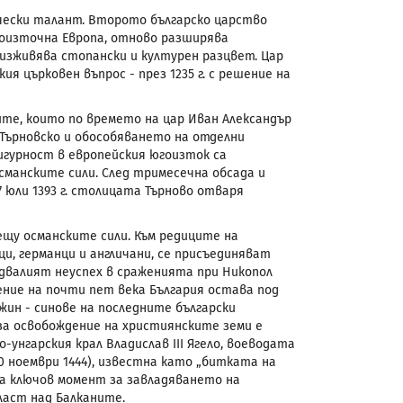
ически талант. Второто българско царство
гоизточна Европа, отново разширява
 изживява стопански и културен разцвет. Цар
я църковен въпрос - през 1235 г. с решение на
те, които по времето на цар Иван Александър
и Търновско и обособяването на отделни
гурност в европейския югоизток са
сманските сили. След тримесечна обсада и
юли 1393 г. столицата Търново отваря
рещу османските сили. Към редиците на
и, германци и англичани, се присъединяват
едвалият неуспех в сраженията при Никопол
ение на почти пет века България остава под
жин - синове на последните български
за освобождение на християнските земи е
-унгарския крал Владислав
III Ягело,
воеводата
0 ноември 1444), известна като „битката на
а ключов момент за завладяването на
ласт над Балканите.