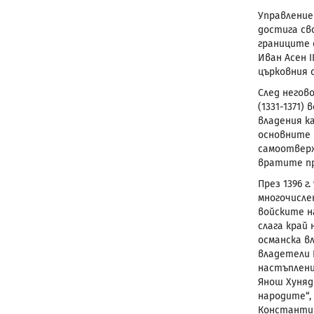
Управление
достига св
границите 
Иван Асен
I
църковния 
След негов
(1331-1371
владения к
основните 
самоотверж
вратите пр
През 1396 г
многочисле
войските н
слага край
османска в
владетели 
настъплен
Янош Хуняд
народите“,
Константин