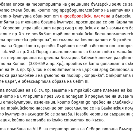
овата епоха на територията на днешните български земи се за
 като смели воини, които под предводителството на митичния ц
а етно-културна общност от
индоевропейски племена
и въпреки
твата за тяхната богата култура, простираща се от Карпатит
 Херодот „тракийският народ след индийския е най-голям от всич
олетие пр. Хр. се появяват първите тракийски военнополитическ
та орфическа доктрина“, по силата на която царят е върховен
ята за Одриското царство. Първият негов известен от историч
. – ок. 448 г. пр. Хр.). Поради значителното си богатство и мащ
 на територията на днешна България. Забележителен разцвет
ето на Котис
I
(383–359 г. пр. Хр.), проявил се като дипломат и с
a
я на
IV
в. пр. Хр.). Той е основателят на царския град Севтополи
ес са разположени на дъното на язовир „Копринка”. Откритата пр
е царе“, е обезсмъртила образа на Севт
III
.
а половина на I в. сл. Хр. земите на тракийските племена на ю
лянето на империята през 395 г. попадат в пределите на Визант
и етнокултурни изменения, които водят до превес на славянск
 на тракийското население от заселилите се на Балканския по
о културно наследство се запазва. Негови черти са съхранени д
ация, който настъпва няколко столетия по-късно.
та половина на
VII
в. на територията на Североизточна Българи