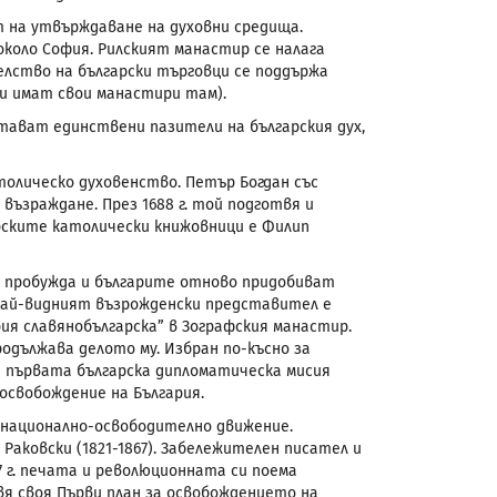
т на утвърждаване на духовни средища.
коло София. Рилският манастир се налага
лство на български търговци се поддържа
ви имат свои манастири там).
ават единствени пазители на българския дух,
атолическо духовенство. Петър Богдан със
 възраждане. През 1688 г. той подготвя и
рските католически книжовници е Филип
се пробужда и българите отново придобиват
 най-видният възрожденски представител е
рия славянобългарска” в Зографския манастир.
родължава делото му.
Избран по-късно за
 първата българска дипломатическа мисия
 освобождение на България.
 национално-освободително движение.
Раковски (1821-1867). Забележителен писател и
57 г. печата и революционната си поема
твя своя Първи план за освобождението на