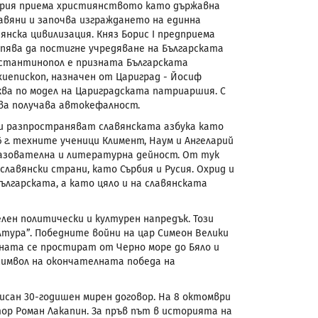
ългария приема християнството като държавна
авяни и започва изграждането на единна
нска цивилизация. Княз Борис I предприема
пява да постигне учредяване на Българската
Константинопол е призната Българската
хиепископ, назначен от Цариград - Йосиф
ква по модел на Цариградската патриаршия. С
ква получава автокефалност.
 и разпространяват славянската азбука като
6 г. техните ученици Климент, Наум и Ангеларий
разователна и литературна дейност. От тук
лавянски страни, като Сърбия и Русия. Охрид и
ългарската, а като цяло и на славянската
лен политически и културен напредък. Този
лтура”. Победните войни на цар Симеон Велики
ата се простират от Черно море до Бяло и
символ на окончателната победа на
писан 30-годишен мирен договор. На 8 октомври
ор Роман Лакапин. За пръв път в историята на