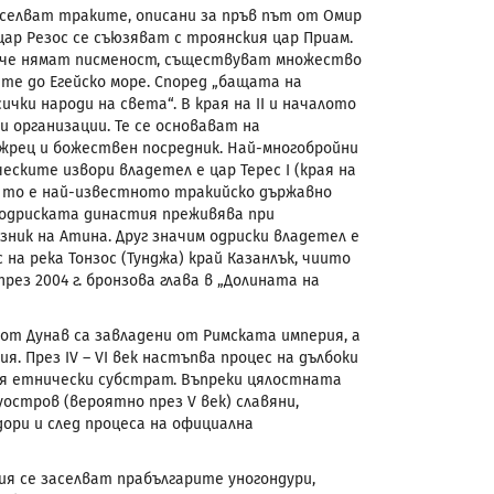
селват траките, описани за пръв път от Омир
ар Резос се съюзяват с троянския цар Приам.
 че нямат писменост, съществуват множество
е до Егейско море. Според „бащата на
ки народи на света“. В края на II и началото
и организации. Те се основават на
 жрец и божествен посредник. Най-многобройни
еските извори владетел е цар Терес
I
(края на
аби то е най-известното тракийско държавно
 одриската династия преживява при
ъюзник на Атина. Друг значим одриски владетел е
с на река Тонзос
(Тунджа) край Казанлък, чиито
ез 2004 г. бронзова глава в „Долината на
г от Дунав са завладени от Римската империя, а
ия. През
IV
–
VI
век настъпва процес на дълбоки
ия етнически субстрат. Въпреки цялостната
луостров (вероятно през
V
век) славяни,
ори и след процеса на официална
я се заселват прабългарите уногондури,