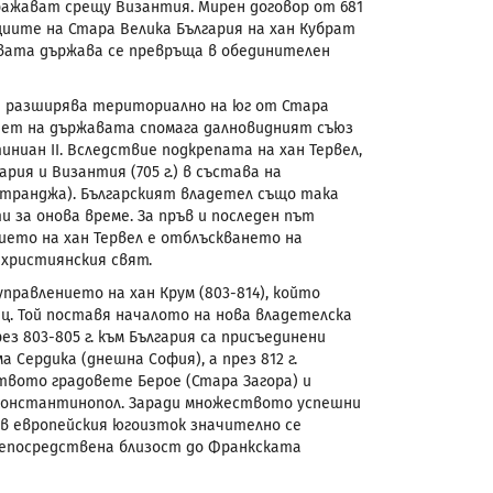
сражават срещу Византия. Мирен договор от 681
циите на Стара Велика България на хан Кубрат
Новата държава се превръща в обединителен
 се разширява териториално на юг от Стара
итет на държавата спомага далновидният съюз
тиниан
II
. Вследствие подкрепата на хан Тервел,
рия и Византия (705 г.) в състава на
Странджа). Българският владетел също така
 за онова време. За пръв и последен път
ието на хан Тервел е отблъскването на
 християнския свят.
правлението на хан Крум (803-814), който
. Той поставя началото на нова владетелска
з 803-805 г. към България са присъединени
 Сердика (днешна София), а през 812 г.
твото градовете Берое (Стара Загора) и
 Константинопол. Заради множеството успешни
 в европейския югоизток значително се
непосредствена близост до Франкската