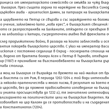
ринцеса от императорското семейство се омъжва за чужд влад
 България. През същата година по нареждане на василевса Син
църковен глава - архиепископ Дамян, за патриарх на Българската
а царуването на Петър се свързва и
със зараждането на богом
о учение, заклеймено като „нова ерес“, е българският свещеник
ото се разпространява на Балканите, откъдето се прехвърля в 
 на албигойци и катари, съсредоточени главно във френската о
г. след продължителни войни, в разгара на които заблестява и 
зантия покорява българското царство. С указ на император Вас
пископия с постоянно седалище в Охрид - последната столица на 
, водено от братята боляри Асен и Петър в Търново, отхвърля
ир (1187) е признаване на възстановяването на българската дъ
става столица.
 мощ на България се възражда по времето на най-малкия от брат
а властта си от Рим, в периода 1202-1204 г. той води интензивн
са няколко пратеничества и много писма, в резултат на което 
о царство, без да променя православното изповедание на бълга
и унията просъществува до 1232 г.), тя значително интензифи
еализирането на политическите цели на българския владетел. К
озволяват на цар Калоян да се противопостави и на създаден
а Константинопол (1204).