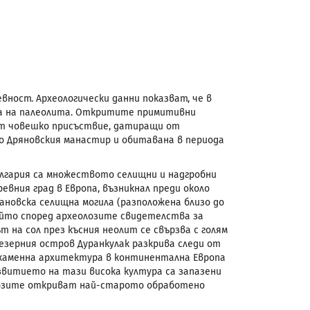
вност. Археологически данни показват, че в
за на палеолита. Откритите примитивни
 от човешко присъствие, датиращи от
до Дряновския манастир и обитавана в периода
лгария са множеството селищни и надгробни
вния град в Европа, възникнал преди около
новска селищна могила (разположена близо до
който според археолозите свидетелства за
 на сол през късния неолит се свързва с голям
зерния остров Дуранкулак разкрива следи от
каменна архитектура в континентална Европа
звитието на тази висока култура са запазени
олозите откриват най-старото обработено