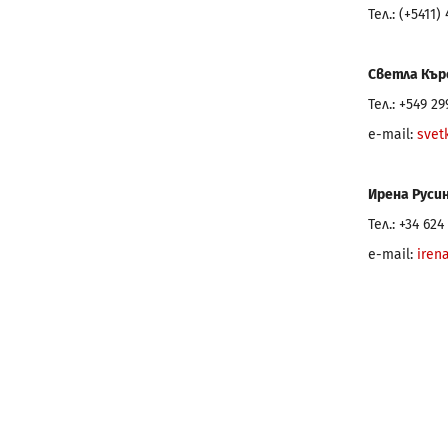
Тел.: (+5411)
Светла Кър
Тел.: +549 29
e-mail:
svet
Ирена Руси
Тел.: +34 624
e-mail:
iren