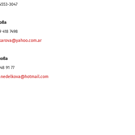
 4553-3047
ова
9 418 7498
karova@yahoo.com.ar
нова
 48 91 77
anedelkova@hotmail.com