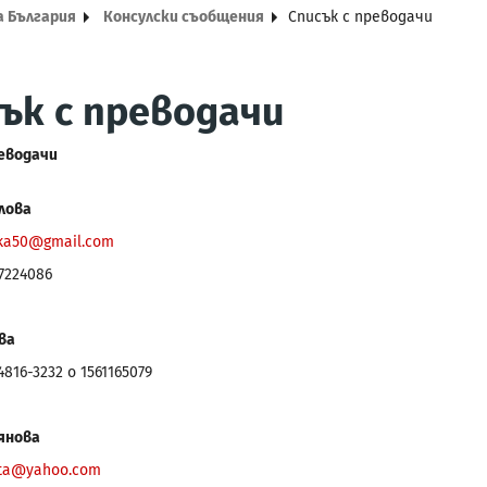
а България
Консулски съобщения
Списък с преводачи
ък с преводачи
реводачи
лова
ka50@gmail.com
67224086
ва
 4816-3232 o 1561165079
янова
jta@yahoo.com