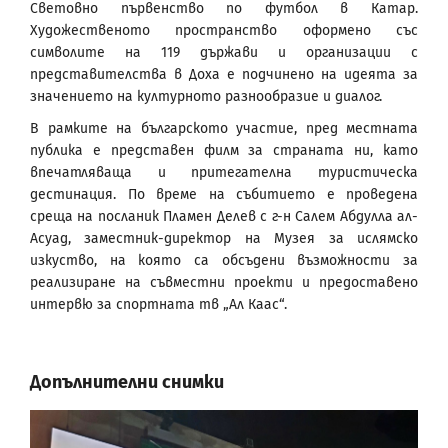
Световно първенство по футбол в Катар.
Художественото пространство оформено със
символите на 119 държави и организации с
представителства в Доха е подчинено на идеята за
значението на културното разнообразие и диалог.
В рамките на българското участие, пред местната
публика е представен филм за страната ни, като
впечатляваща и притегателна туристическа
дестинация. По време на събитието е проведена
среща на посланик Пламен Делев с г-н Салем Абдулла ал-
Асуад, заместник-директор на Музея за ислямско
изкуство, на която са обсъдени възможности за
реализиране на съвместни проекти и предоставено
интервю за спортната тв „Ал Каас“.
Допълнителни снимки