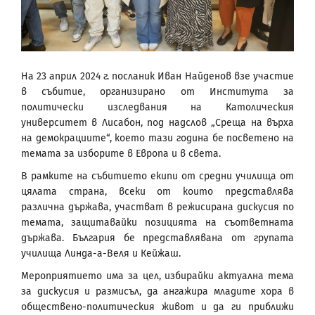
На 23 април 2024 г. посланик Иван Найденов взе участие
в събитие, организирано от Института за
политически изследвания на Католическия
университет в Лисабон, под надслов „Среща на върха
на демокрациите“, което тази година бе посветено на
темата за изборите в Европа и в света.
В рамките на събитието екипи от средни училища от
цялата страна, всеки от които представлява
различна държава, участват в режисирана дискусия по
темата, защитавайки позицията на съответната
държава. България бе представлявана от групата
училища Линда-а-Веля и Кейжаш.
Мероприятието има за цел, избирайки актуална тема
за дискусия и размисъл, да ангажира младите хора в
обществено-политическия живот и да ги приближи