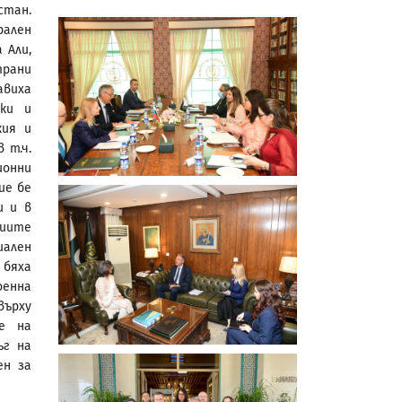
тан.
рален
 Али,
рани
авиха
оки и
кия и
 т.ч.
ионни
ие бе
и и в
циите
иален
 бяха
оенна
върху
е на
ъг на
ен за