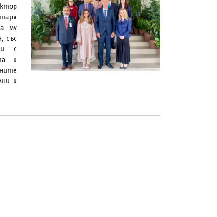
ктор
етаря
та му
, със
 и с
та и
ните
лни и