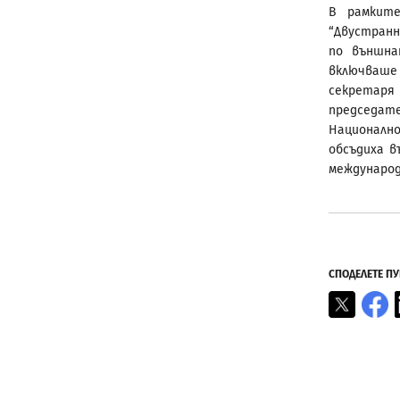
В рамките
“Двустранн
по външна
включваше 
секретар
председа
Националн
обсъдиха в
междунаро
СПОДЕЛЕТЕ П
X
F