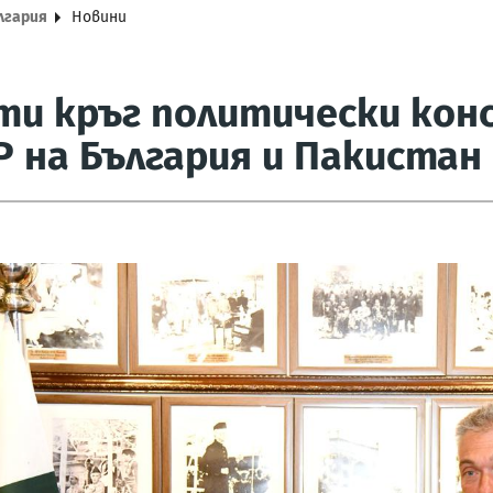
лгария
Новини
и кръг политически кон
 на България и Пакистан