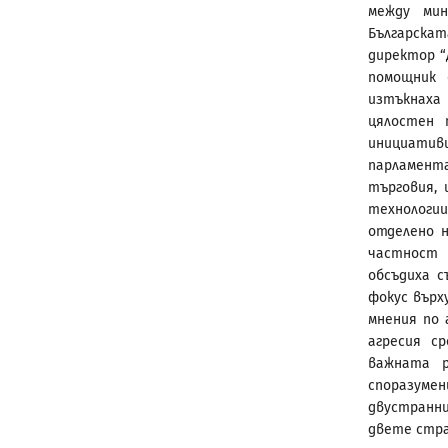
между ми
Българска
директор “
помощник 
изтъкнаха
цялостен 
инициатив
парламента
търговия, 
технологии
отделено 
частност 
обсъдиха 
фокус върх
мнения по 
агресия с
важната р
споразуме
двустранн
двете стра