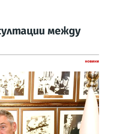
султации между
Новини