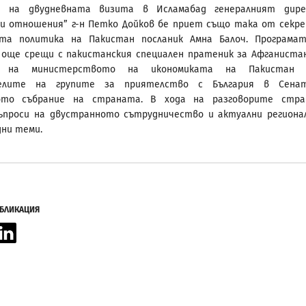
 на двудневната визита в Исламабад генералният дире
и отношения” г-н Петко Дойков бе приет също така от секр
та политика на Пакистан посланик Амна Балоч. Програма
още срещи с пакистанския специален пратеник за Афганистан
я на министерството на икономиката на Пакистан
телите на групите за приятелство с България в Сена
ото събрание на страната. В хода на разговорите стра
ъпроси на двустранното сътрудничество и актуални региона
дни теми.
УБЛИКАЦИЯ
acebook
LinkedIn