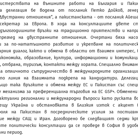
нистерствата на външните работи на България и Пакис
та делегация бе водена от посланик Петко Дойков, гене
Двустранни отношения”, а пакистанската - от посланик Айеша
секретар за Европа. В хода на консултациите двете ст
 дългогодишните връзки на традиционно приятелство и напр
преглед на двустранните отношения. Очертани бяха нас
и за по-нататъшното развитие и укрепване на политичес
рния диалог, както и обмена в области от взаимен интерес, в
икономика, образование, култура, информационни и комуникац
, отбрана, туризъм, контакти между хората. Специално вниман
на отличното сътрудничество в международните организаци
по линия на взаимната подкрепа на кандидатури. Делега
също така връзките и обмена между ЕС и Пакистан със спец
у механизма за преференциална търговия на ЕС GSP+. Обменени
актуални регионални и международни въпроси като руската в
рещу Украйна и обстановката в Близкия изток с акцент 
оля на Пакистан в посредническите усилия за постиган
ние между САЩ и Иран. Договорено бе следващият седми кр
ите политически консултации да се проведе в София в удоб
ни период.