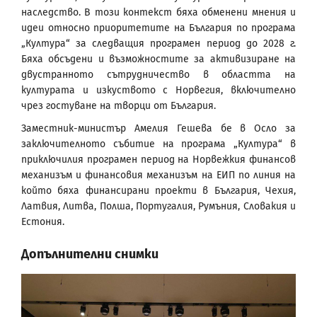
наследство. В този контекст бяха обменени мнения и
идеи относно приоритетите на България по програма
„Култура“ за следващия програмен период до 2028 г.
Бяха обсъдени и възможностите за активизиране на
двустранното сътрудничество в областта на
културата и изкуството с Норвегия, включително
чрез гостуване на творци от България.
Заместник-министър Амелия Гешева бе в Осло за
заключителното събитие на програма „Култура“ в
приключилия програмен период на Норвежкия финансов
механизъм и финансовия механизъм на ЕИП по линия на
който бяха финансирани проекти в България, Чехия,
Латвия, Литва, Полша, Португалия, Румъния, Словакия и
Естония.
Допълнителни снимки