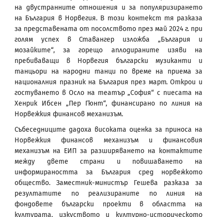
на двустранните отношения и за популяризирането
на България в Норвегия. В този контекст тя разказа
за представената от посолството през май 2024 г. при
голям успех в Ставангер изложба „България и
мозайките“, за горещо аплодираните изяви на
пребиваващи в Норвегия български музиканти и
танцьори на народни танци по време на приема за
националния празник на България през март. Открои и
гостуването в Осло на театър „София“ с пиесата на
Хенрик Ибсен „Пер Гюнт“, финансирано по линия на
Норвежкия финансов механизъм.
Събеседниците дадоха високата оценка за приноса на
Норвежкия финансов механизъм и финансовия
механизъм на ЕИП за разширяването на контактите
между двете страни и повишаването на
информираността за България сред норвежкото
общество. Заместник-министър Гешева разказа за
резултатите по реализираните по линия на
фондовете български проекти в областта на
културата, изкуството и културно-историческото