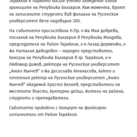
Тараклия е първото висше учебно заведение извън
границите на Република България. Към момента, броят
на записаните студенти във филиала на Русенския
университет вече надхвърля 200.
На събитието присъстваха Н.Пр. г-жа Мая Добрева,
посланик на Република България в Република Молдова,
председателя на Район Тараклия, г-н Лазар Дерменжи, г-
жа Наталия Давидович – народен представител,
консула на Република България в гр. Тараклия, г-н
Любомир Димов, ректора на Русенския университет
„Ангел Кънчев“ г-жа Десислава Атанасова, както и
почетния ректор на Русенския университет „Ангел
Кънчев“ академик Христо Белоев, представители на
местните власти, културни дейци, жители на района,
студенти и преподаватели.
Събитието приключи с концерт на фолклорни
изпълнители от Район Тараклия.