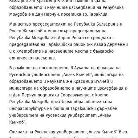
България г-н Красимир Вълчев и министъра на
образованието и научните изследвания на Република
Молдова г-н Дан Перчун, посетиха гр. Тараклия.
Министър-председателят на Република България г-н
Росен Желязков и министър-председателя на
Република Молдова г-н Дорин Речан се срещнаха с
председателя на Тараклийски район г-н Лазар Дерменжи
и с кметовете на населените места с българско
етническо население.
В рамките на посещението, в Аулата на филиала на
Русенския университет „Ангел Кънчев“, министъра на
образованието и науката г-н Красимир Вълчев и
министъра на образоването и научните изследвания г-
н Дан Перчун подписаха Споразумение, с което
Република Молдова прехвърли образователната
инфраструктура на бившия Тараклийски държавен
университет на Русенския университет „Ангел
Кънчев“.
Филиала на Русенския университет „Ангел Кънчев“ в гр.