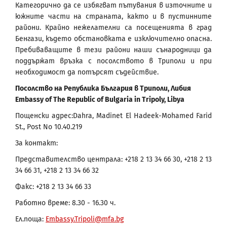
Категорично да се избягват пътувания в източните и
южните части на страната, както и в пустинните
райони. Крайно нежелателни са посещенията в град
Бенгази, където обстановката е изключително опасна.
Пребиваващите в тези райони наши сънародници да
поддържат връзка с посолството в Триполи и при
необходимост да потърсят съдействие.
Посолство на Република България в Триполи, Либия
Embassy of The Republic of Bulgaria in Tripoly, Libya
Пощенски адрес:Dahra, Madinet El Hadeek-Mohamed Farid
St., Post No 10.40.219
За контакт:
Представителство централа: +218 2 13 34 66 30, +218 2 13
34 66 31, +218 2 13 34 66 32
Факс: +218 2 13 34 66 33
Работно време: 8.30 - 16.30 ч.
Ел.поща:
Embassy.Tripoli@mfa.bg