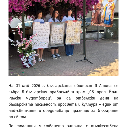
На 31 май 2026 г. българската общност в Атина се
събра в българския православен храм „Св. преп. Йоан
Рилски Чудотворец“, за да отбележи Деня на
българската писменост, просвета и култура – един от
най-светлите и обединяващи празници за българите
по света.
По традиция честването започна с тържествена