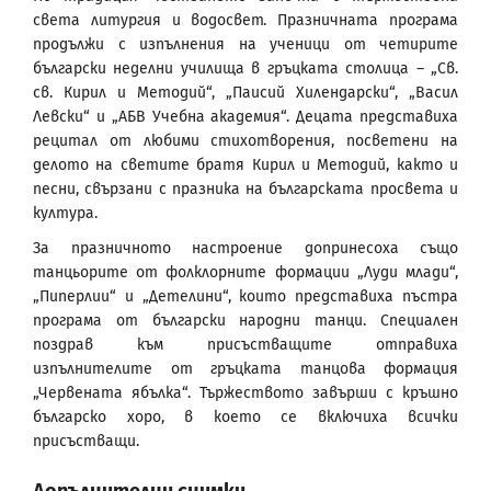
света литургия и водосвет. Празничната програма
продължи с изпълнения на ученици от четирите
български неделни училища в гръцката столица – „Св.
св. Кирил и Методий“, „Паисий Хилендарски“, „Васил
Левски“ и „АБВ Учебна академия“. Децата представиха
рецитал от любими стихотворения, посветени на
делото на светите братя Кирил и Методий, както и
песни, свързани с празника на българската просвета и
култура.
За празничното настроение допринесоха също
танцьорите от фолклорните формации „Луди млади“,
„Пиперлии“ и „Детелини“, които представиха пъстра
програма от български народни танци. Специален
поздрав към присъстващите отправиха
изпълнителите от гръцката танцова формация
„Червената ябълка“. Тържеството завърши с кръшно
българско хоро, в което се включиха всички
присъстващи.
Допълнителни снимки