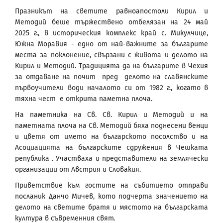
Празникът на светите равноапостоли Кирил и
Методий беше тържествено отбелязан на 24 май
2025 г., в историческия комплекс край с. Микулчице,
Южна Моравия - едно от най-важните за българите
места за поклонение, свързани с живота и делото на
Кирил и Методий. Традицията да на българите в Чехия
за отдаване на почит пред делото на славянските
първоучители води началото си от 1982 г., когато в
тяхна чест е открита паметна плоча.
На паметника на Св. Св. Кирил и Методий и на
паметната плоча на Св. Методий бяха поднесени венци
и цветя от името на българското посолство и на
Асоциацията на българските сдружения в Чешката
република . Участваха и представители на землячески
организации от Австрия и Словакия.
Приветствие към гостите на събитието отправи
посланик Данчо Мичев, кото подчерта значението на
делото на светите братя и мястото на българската
култура в съвременния свят.