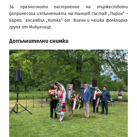
За празничното настроение на тържеството
допринесоха изпълненията на танцов състав „Пирин“ –
Бърно, ансамбъл „Китка“ от Виена и чешка фолклорна
група от Микулчице.
Допълнителни снимки