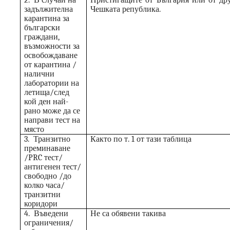
задължителна
Чешката република.
карантина за
български
граждани,
възможности за
освобождаване
от карантина /
налични
лаборатории на
летища/след
кой ден най-
рано може да се
направи тест на
място
3.
Транзитно
Както по т. 1 от тази таблица
преминаване
/
PRC
тест/
антигенен тест/
свободно /до
колко часа/
транзитни
коридори
4.
Въведени
Не са обявени такива
ограничения/