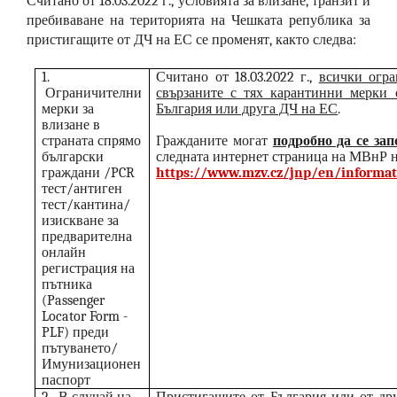
Считано от 18.03.2022 г., условията за влизане, транзит и
пребиваване на територията на Чешката република за
пристигащите от ДЧ на ЕС се променят, както следва
:
1.
Считано от 18.03.2022 г.,
всички огра
Ограничителни
свързаните с тях карантинни мерки 
мерки за
България или друга ДЧ на ЕС
.
влизане в
страната спрямо
Гражданите могат
подробно да се зап
български
следната интернет страница на МВнР 
граждани /
PCR
https://www.mzv.cz/jnp/en/informati
тест/антиген
тест/кантина/
изискване за
предварителна
онлайн
регистрация на
пътника
(Passenger
Locator Form -
PLF) преди
пътуването/
Имунизационен
паспорт
2.
В случай на
Пристигащите от България или от дру