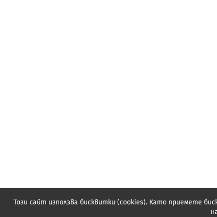
Този сайт използва бисквитки (cookies). Като приемете б
н