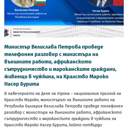
Министър Велислава Петрова проведе
телефонен разговор с министъра на
външните работи, африканското
сътрудничество и мароканските граждани,
живеещи в чужбина, на Кралство Мароко
Насер Бурита
В навечерието на Деня на трона – националния празник на
Кралство Мароко, министърът на външните работи на
Република България Велислава Петрова проведе телефонен
разговор с министъра на външните работи, африканското
сътрудничество и мароканските граждани в чужбина на
Кралство Мароко Насер Бурита, който потвърди