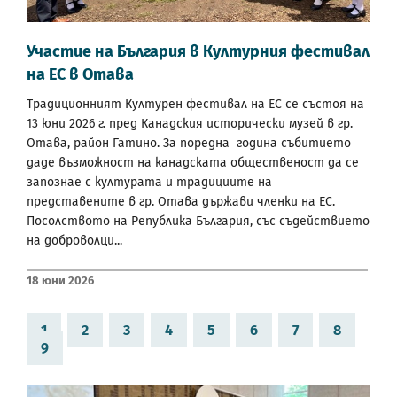
Участие на България в Културния фестивал
на ЕС в Отава
Традиционният Културен фестивал на ЕС се състоя на
13 юни 2026 г. пред Канадския исторически музей в гр.
Отава, район Гатино. За поредна година събитието
даде възможност на канадската общественост да се
запознае с културата и традициите на
представените в гр. Отава държави членки на ЕС.
Посолството на Република България, със съдействието
на доброволци...
18 Юни 2026
1
2
3
4
5
6
7
8
9