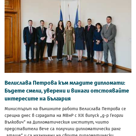
Велислава Петрова към младите дипломати:
Бъдете смели, уверени и винаги отстоявайте
интересите на България
Министърът на външните работи Велислава Петрова се
срещна днес в сградата на МВнР с XIX випуск „д-р Георги
Вълкович“ на Дипломатическия институт, чиито
представители вече са получили дипломатически ранг
„аташе“ и са назначени на своите дипломатически