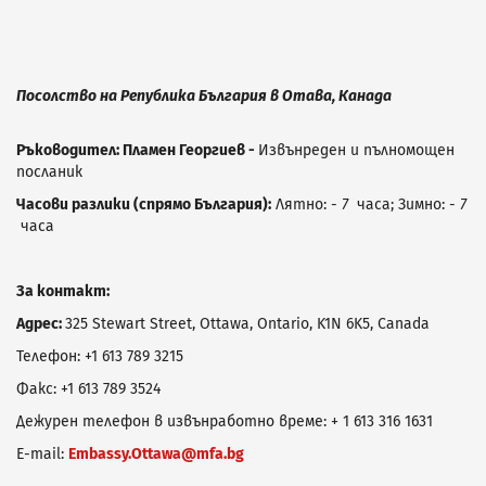
Посолство на Република България в Отава, Канада
Ръководител:
Пламен Георгиев
-
Извънреден и пълномощен
посланик
Часови разлики (спрямо България):
Лятно: -
7
часа; Зимно: -
7
часа
За контакт:
Адрес:
325 Stewart Street, Ottawa, Ontario, K1N 6K5, Canada
Телефон: +1 613 789 3215
Факс: +1 613 789 3524
Дежурен телефон в извънработно време: + 1 613 316 1631
E-mail:
Embassy.Ottawa@mfa.bg