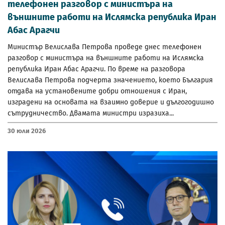
телефонен разговор с министъра на
външните работи на Ислямска република Иран
Абас Арагчи
Министър Велислава Петрова проведе днес телефонен
разговор с министъра на външните работи на Ислямска
република Иран Абас Арагчи. По време на разговора
Велислава Петрова подчерта значението, което България
отдава на установените добри отношения с Иран,
изградени на основата на взаимно доверие и дългогодишно
сътрудничество. Двамата министри изразиха...
30 Юли 2026