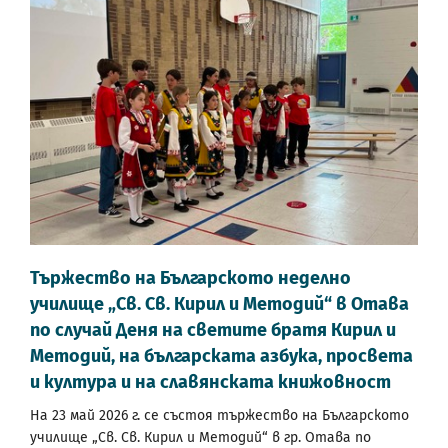
Тържество на Българското неделно
училище „Св. Св. Кирил и Методий“ в Отава
по случай Деня на светите братя Кирил и
Методий, на българската азбука, просвета
и култура и на славянската книжовност
На 23 май 2026 г. се състоя тържество на Българското
училище „Св. Св. Кирил и Методий“ в гр. Отава по