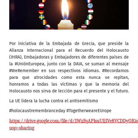
Por iniciativa de la Embajada de Grecia, que preside la
Alianza Internacional para el Recuerdo del Holocausto
(IHRA), Embajadoras y Embajadores de diferentes países de
la #UniónEuropea, junto con la DAIA, se suman al mensaje
#WeRemember en sus respectivos idiomas. #Recordamos
para que atrocidades como esta nunca se repitan,
honramos a todas las víctimas y que la memoria del
Holocausto nos sirva de lección para el presente y el futuro.
La UE lidera la lucha contra el antisemitismo
#holocaustremembranceday #TogetherweareEUrope
https://drive.google.com/file/d/1WzFqAPlsuUElVe8VCDDyOI
usp=sharing