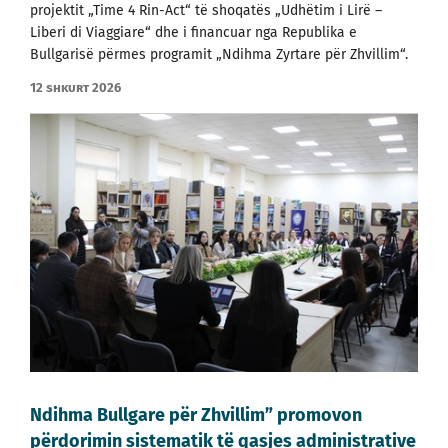
projektit „Time 4 Rin-Act“ të shoqatës „Udhëtim i Lirë –
Liberi di Viaggiare“ dhe i financuar nga Republika e
Bullgarisë përmes programit „Ndihma Zyrtare për Zhvillim“.
12 shkurt 2026
Ndihma Bullgare për Zhvillim” promovon
përdorimin sistematik të qasjes administrative