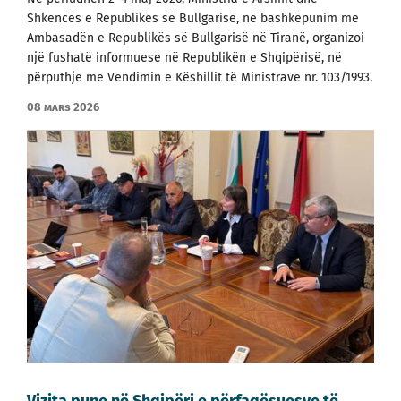
Shkencës e Republikës së Bullgarisë, në bashkëpunim me
Ambasadën e Republikës së Bullgarisë në Tiranë, organizoi
një fushatë informuese në Republikën e Shqipërisë, në
përputhje me Vendimin e Këshillit të Ministrave nr. 103/1993.
08 mars 2026
Vizitа pune në Shqipëri e përfaqësuesve të