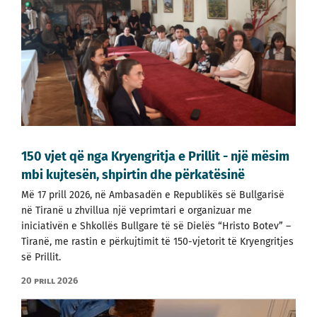
150 vjet që nga Kryengritja e Prillit - një mësim
mbi kujtesën, shpirtin dhe përkatësinë
Më 17 prill 2026, në Ambasadën e Republikës së Bullgarisë
në Tiranë u zhvillua një veprimtari e organizuar me
iniciativën e Shkollës Bullgare të së Dielës “Hristo Botev” –
Tiranë, me rastin e përkujtimit të 150-vjetorit të Kryengritjes
së Prillit.
20 prill 2026