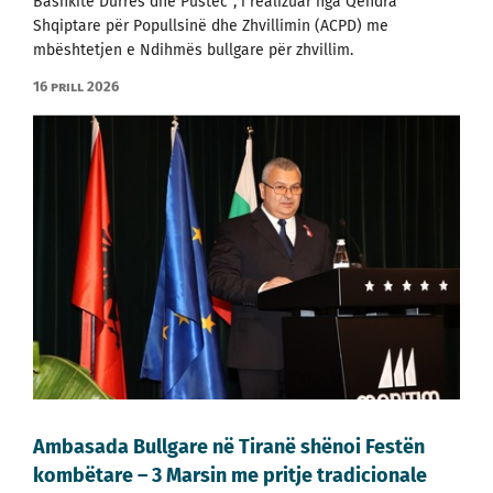
Bashkitë Durrës dhe Pustec”, i realizuar nga Qendra
Shqiptare për Popullsinë dhe Zhvillimin (ACPD) me
mbështetjen e Ndihmës bullgare për zhvillim.
16 prill 2026
Ambasada Bullgare në Tiranë shënoi Festën
kombëtare – 3 Marsin me pritje tradicionale