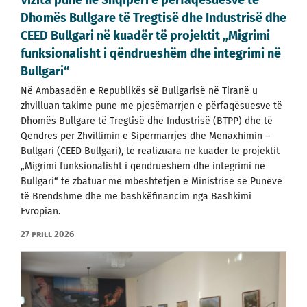
Dhomës Bullgare të Tregtisë dhe Industrisë dhe
CEED Bullgari në kuadër të projektit „Migrimi
funksionalisht i qëndrueshëm dhe integrimi në
Bullgari“
Në Ambasadën e Republikës së Bullgarisë në Tiranë u
zhvilluan takime pune me pjesëmarrjen e përfaqësuesve të
Dhomës Bullgare të Tregtisë dhe Industrisë (BTPP) dhe të
Qendrës për Zhvillimin e Sipërmarrjes dhe Menaxhimin –
Bullgari (CEED Bullgari), të realizuara në kuadër të projektit
„Migrimi funksionalisht i qëndrueshëm dhe integrimi në
Bullgari“ të zbatuar me mbështetjen e Ministrisë së Punëve
të Brendshme dhe me bashkëfinancim nga Bashkimi
Evropian.
27 prill 2026