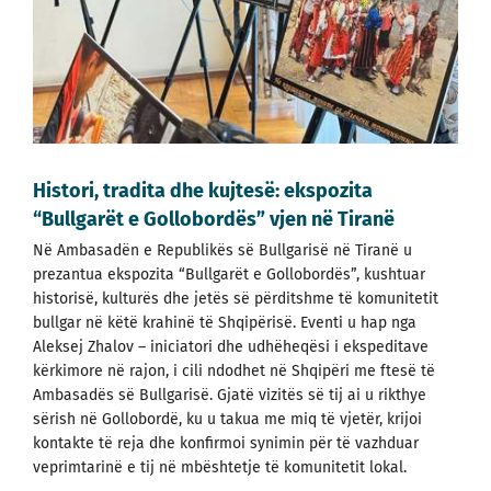
Histori, tradita dhe kujtesë: ekspozita
“Bullgarët e Gollobordës” vjen në Tiranë
Në Ambasadën e Republikës së Bullgarisë në Tiranë u
prezantua ekspozita “Bullgarët e Gollobordës”, kushtuar
historisë, kulturës dhe jetës së përditshme të komunitetit
bullgar në këtë krahinë të Shqipërisë. Eventi u hap nga
Aleksej Zhalov – iniciatori dhe udhëheqësi i ekspeditave
kërkimore në rajon, i cili ndodhet në Shqipëri me ftesë të
Ambasadës së Bullgarisë. Gjatë vizitës së tij ai u rikthye
sërish në Gollobordë, ku u takua me miq të vjetër, krijoi
kontakte të reja dhe konfirmoi synimin për të vazhduar
veprimtarinë e tij në mbështetje të komunitetit lokal.