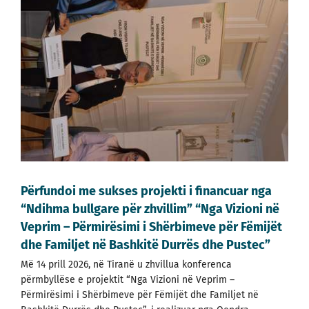
Përfundoi me sukses projekti i financuar nga
“Ndihma bullgare për zhvillim” “Nga Vizioni në
Veprim – Përmirësimi i Shërbimeve për Fëmijët
dhe Familjet në Bashkitë Durrës dhe Pustec”
Më 14 prill 2026, në Tiranë u zhvillua konferenca
përmbyllëse e projektit “Nga Vizioni në Veprim –
Përmirësimi i Shërbimeve për Fëmijët dhe Familjet në