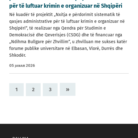
për të luftuar krimin e organizuar në Shqipëri
Në kuadër të projektit „Nxitja e përdorimit sistematik të
qasjes administrative për të luftuar krimin e organizuar në
Shqipëri“, të realizuar nga Qendra për Studimin e
Demokracisë dhe Qeverisjes (CSDG) dhe të financuar nga
„Ndihma Bullgare për Zhvillim“, u zhvilluan me sukses katër
forume publike universitare në Elbasan, Vlorë, Durrës dhe
Shkodër.
05 janar 2026
»
1
2
3