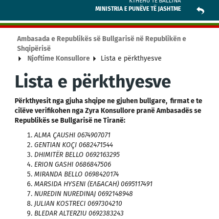
KTHEHU TE BALLINA
MINISTRIA E PUNËVE TË JASHTME
Ambasada e Republikës së Bullgarisë në Republikën e
Shqipërisë
Njoftime Konsullore
Lista e përkthyesve
Lista e përkthyesve
Përkthyesit nga gjuha shqipe ne gjuhen bullgare, firmat e te
cilëve verifikohen nga Zyra Konsullore pranë Ambasadës se
Republikës se Bullgarisë ne Tiranë:
ALMA ÇAUSHI 0674907071
GENTIAN KOÇI 0682471544
DHIMITËR BELLO 0692163295
ERION GASHI 0686847506
MIRANDA BELLO 0698420174
MАRSIDA HYSENI (ЕЛБАСАН) 0695117491
NUREDIN NUREDINAJ 0692148948
JULIAN KOSTRECI 0697304210
BLEDAR ALTERZIU 0692383243